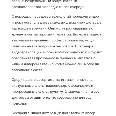
особый бездепозитный бонус, который
предоставляется в порядке живой очереди.
С помощью передовых технологий передачи видео
игроки могут следить за каждым движением дилера в
настоящем времени. Они могут разговаривать с
крупье и иными игроками через чат. Дилеры владеют
высочайшим уровнем профессионализма, могут
ответить на все вопросцы гемблеров. Благодаря
видеотрансляции, игроки могут созидать всю игру, что
обеспечивает прозрачность процесса. Играться с
живым дилером в казино Vodka можно лишь опосля
пополнения счета.
Среди нашего ассортимента игр казино, включая
виртуальные слоты, видеопокер, классические и
прогрессивные слоты, рулетку, блэкджек и почти все
другое, вы отыщите то, что совершенно для вас
подходит!
Беспроигрышная лотерея. Делая ставки, гемблер