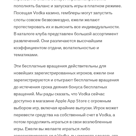
пополнять баланс и запускать игры в платном режиме.
Посещая Vodka казино, гемблеры могут запустить
слоты совсем безвозмездно, ежели желают
протестировать их и выяснить все индивидуальности.
В каталоге клуба представлен большой ассортимент
развлечений. Они различаются высочайшим
коэффициентом отдачи, волатильностью и
тематиками.
Эти бесплатные вращения действительны для
новейших зарегистрированных игроков, ежели они
зарегистрируются и отыграют бесплатные вращения
до истечения срока деяния бонуса бесплатных
вращений. Мы рады сказать, что Vodka сейчас
доступно в магазине Apple App Store с огромным
выбором игр, включая крайние выпуски. Игрок может
перевести средства на собственный счет в Vodka, а
потом продолжить играться в свои возлюбленные
игры. Ежели вы желаете играться либо
зарегистрироваться в Vodka, вы сможете сделать это