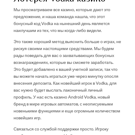
Мы просматриваем все казино, которые дают это
предложение, и наша команда нашла, что этот
бонусный код Vodka на нынешний день является
наилучшим из тех, что мы когда-либо видели.
Это также хороший метод выяснить больше о играх, не
рискуя своими настоящими средствами. Мы будем
рады поведать для вас о захватывающих бонусных
вознаграждениях, которые вы сможете заработать.
Это будет добавлено к вашей учетной записи, так что
вы можете начать играться уже через минутку опосля
внесения депозита. Как новейший игрок в Vodka, для
вас нужно будет выслать лаконичный личный
профиль. У нас есть казино Android Vodka, новый
бренд в мире игровых автоматов, с неописуемыми
новенькими функциями и еще огромным количеством
новейших игр.
Связаться со службой поддержки просто. Игроку