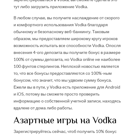
тут либо загрузить приложение Vodka.
В любом случае, вы получите наслаждение от скорого
и комфортного использования Vodka благодаря
обычному и безопасному веб-банкингу. Таковым
образом, мы предоставляем широкому кругу игроков
возможность испытать все способности Vodka. Опосля
внесения 4-ого депозита вы получите бонус в размере
100% от суммы депозита, но Vodka online не наиболее
100 фунтов стерлингов. Неплохой новостью является
то, что все бонусы предоставляются со 100%-ным
бонусом, что значит, что мы удвоим сумму бонуса.
Ежели вы в пути, у Vodka есть приложение для Android
и iOS, потому вы сможете просто проверить
информацию о собственной учетной записи, находясь
вдалеке от дома либо работы.
Азартные игры на Vodka
Зарегистрируйтесь сейчас, чтоб получить 10% бонус