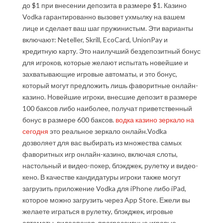
до $1 при внесении депозита в размере $1. Казино
Vodka гарантированно вызовет ухмылку на вашем
лице и сделает ваш шаг пружинистым. Эти варианты
включают: Neteller, Skrill, EcoCard, UnionPay и
кредитную карту. Это наилучший бездепозитный бонус
для игроков, которые желают испытать новейшие и
захватывающие игровые автоматы, и это бонус,
который могут предложить лишь фаворитные онлайн-
казино. Новейшие игроки, внесшие депозит в размере
100 баксов либо наиболее, получат приветственный
бонус в размере 600 баксов.
водка казино зеркало на
сегодня
это реальное зеркало онлайн.Vodka
дозволяет для вас выбирать из множества самых
фаворитных игр онлайн-казино, включая слоты,
настольный и видео-покер, блэкджек, рулетку и видео-
кено. В качестве кандидатуры игроки также могут
загрузить приложение Vodka для iPhone либо iPad,
которое можно загрузить через App Store. Ежели вы
желаете играться в рулетку, блэкджек, игровые
автоматы, видеопокер, прогрессивные игровые