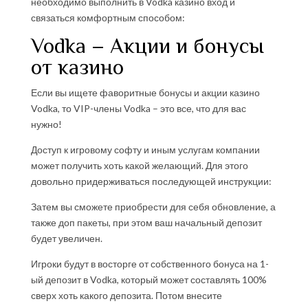
необходимо выполнить в Vodka казино вход и
связаться комфортным способом:
Vodka – Акции и бонусы
от казино
Если вы ищете фаворитные бонусы и акции казино
Vodka, то VIP-члены Vodka – это все, что для вас
нужно!
Доступ к игровому софту и иным услугам компании
может получить хоть какой желающий. Для этого
довольно придерживаться последующей инструкции:
Затем вы сможете приобрести для себя обновление, а
также доп пакеты, при этом ваш начальный депозит
будет увеличен.
Игроки будут в восторге от собственного бонуса на 1-
ый депозит в Vodka, который может составлять 100%
сверх хоть какого депозита. Потом внесите