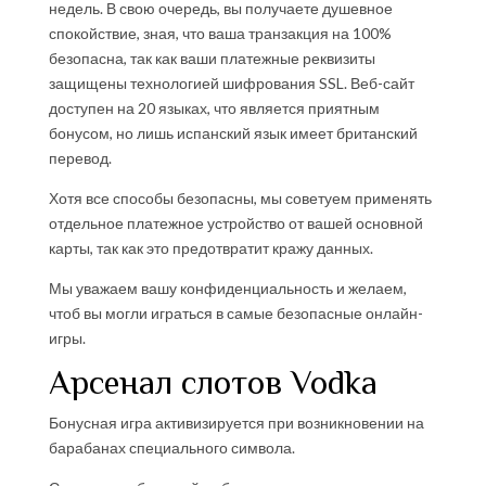
недель. В свою очередь, вы получаете душевное
спокойствие, зная, что ваша транзакция на 100%
безопасна, так как ваши платежные реквизиты
защищены технологией шифрования SSL. Веб-сайт
доступен на 20 языках, что является приятным
бонусом, но лишь испанский язык имеет британский
перевод.
Хотя все способы безопасны, мы советуем применять
отдельное платежное устройство от вашей основной
карты, так как это предотвратит кражу данных.
Мы уважаем вашу конфиденциальность и желаем,
чтоб вы могли играться в самые безопасные онлайн-
игры.
Арсенал слотов Vodka
Бонусная игра активизируется при возникновении на
барабанах специального символа.