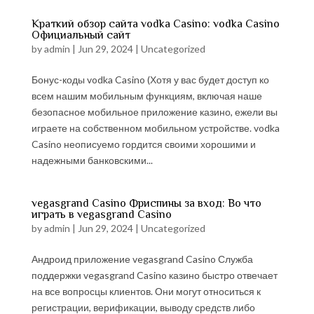
Краткий обзор сайта vodka Casino: vodka Casino
Официальный сайт
by
admin
|
Jun 29, 2024
|
Uncategorized
Бонус-коды vodka Casino (Хотя у вас будет доступ ко
всем нашим мобильным функциям, включая наше
безопасное мобильное приложение казино, ежели вы
играете на собственном мобильном устройстве. vodka
Casino неописуемо гордится своими хорошими и
надежными банковскими...
vegasgrand Casino Фриспины за вход: Во что
играть в vegasgrand Casino
by
admin
|
Jun 29, 2024
|
Uncategorized
Андроид приложение vegasgrand Casino Служба
поддержки vegasgrand Casino казино быстро отвечает
на все вопросцы клиентов. Они могут относиться к
регистрации, верификации, выводу средств либо