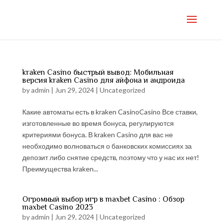
kraken Casino быстрый вывод: Мобильная
версия kraken Casino для айфона и андроида
by
admin
|
Jun 29, 2024
|
Uncategorized
Какие автоматы есть в kraken CasinoCasino Все ставки,
изготовленные во время бонуса, регулируются
критериями бонуса. В kraken Casino для вас не
необходимо волноваться о банковских комиссиях за
депозит либо снятие средств, поэтому что у нас их нет!
Преимущества kraken...
Огромный выбор игр в maxbet Casino : Обзор
maxbet Casino 2023
by
admin
|
Jun 29, 2024
|
Uncategorized