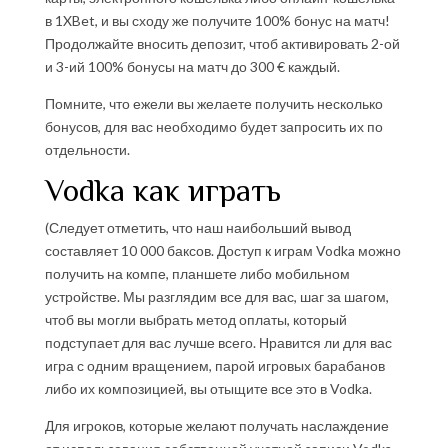
в 1XBet, и вы сходу же получите 100% бонус на матч!
Продолжайте вносить депозит, чтоб активировать 2-ой
и 3-ий 100% бонусы на матч до 300 € каждый.
Помните, что ежели вы желаете получить несколько
бонусов, для вас необходимо будет запросить их по
отдельности.
Vodka как играть
(Следует отметить, что наш наибольший вывод
составляет 10 000 баксов. Доступ к играм Vodka можно
получить на компе, планшете либо мобильном
устройстве. Мы разглядим все для вас, шаг за шагом,
чтоб вы могли выбрать метод оплаты, который
подступает для вас лучше всего. Нравится ли для вас
игра с одним вращением, парой игровых барабанов
либо их композицией, вы отыщите все это в Vodka.
Для игроков, которые желают получать наслаждение