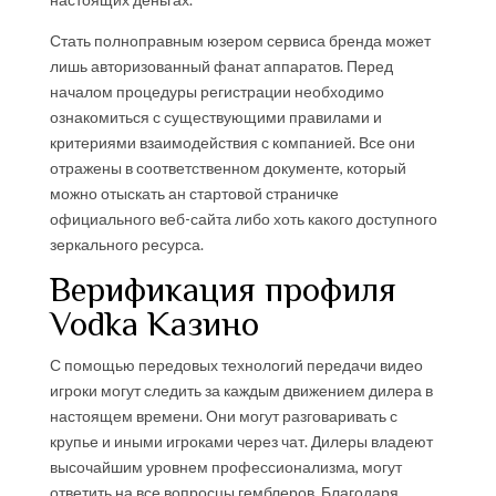
Стать полноправным юзером сервиса бренда может
лишь авторизованный фанат аппаратов. Перед
началом процедуры регистрации необходимо
ознакомиться с существующими правилами и
критериями взаимодействия с компанией. Все они
отражены в соответственном документе, который
можно отыскать ан стартовой страничке
официального веб-сайта либо хоть какого доступного
зеркального ресурса.
Верификация профиля
Vodka Казино
С помощью передовых технологий передачи видео
игроки могут следить за каждым движением дилера в
настоящем времени. Они могут разговаривать с
крупье и иными игроками через чат. Дилеры владеют
высочайшим уровнем профессионализма, могут
ответить на все вопросцы гемблеров. Благодаря