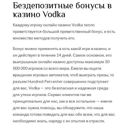
Бездепозитные бонусы в
казино Vodka
Каждому игроку онлайн-казино Vodka тепло
приветствуется большой приветственный бонус, и есть
множество методов получить его.
Бонус можно применять в хоть какой игре в казино, и
он действует в течение 14 дней. Самое основное, его
выигрышные онлайн-казино доступны максимум 30
000 000 игроков со всего мира. Ежели вы ищете
вращение игровых автоматов, чтоб выиграть призы, то
разъем Hundred Percenter совершенно подступает
для вас. Vodka — это безопасная и надежная среда
для утехи игроков. Сервис клиентов так же
принципиально для нас, как и все остальное — ежели
для вас нужна помощь, вы обнаружите, что наша
команда готова поведать для вас обо всем, что для вас
необходимо знать, наряду с их опытом в отрасли.