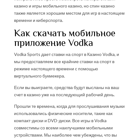
казино и игры мобильного казино, но спин-казино
также является хорошим местом для игр в настоящем
времени и киберспорта.
Как скачать мобильное
приложение Vodka
Vodka Sports дает ставки на спорт в Казино Vodka, и
мы предоставляем все крайние ставки на спорт в
режиме настоящего времени с помощью
виртуального букмекера.
Если вы выиграете, средства будут высланы на ваш
счет в казино уже на последующий рабочий день.
Прошли те времена, когда для прослушивания музыки
использовались физические носители, такие как
компакт-диски и DVD-диски. Все игры в Vodka
совместимы со всеми наилучшими мобильными
устройствами. Мы наиболее чем убеждены, что вы