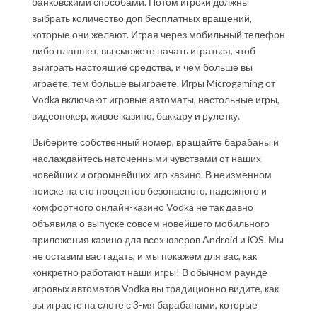
банковскими способами. Потом игроки должны
выбрать количество доп бесплатных вращений,
которые они желают. Играя через мобильный телефон
либо планшет, вы сможете начать играться, чтоб
выиграть настоящие средства, и чем больше вы
играете, тем больше выиграете. Игры Microgaming от
Vodka включают игровые автоматы, настольные игры,
видеопокер, живое казино, баккару и рулетку.
Выберите собственный номер, вращайте барабаны и
наслаждайтесь наточенными чувствами от наших
новейших и огромнейших игр казино. В неизменном
поиске на сто процентов безопасного, надежного и
комфортного онлайн-казино Vodka не так давно
объявила о выпуске совсем новейшего мобильного
приложения казино для всех юзеров Android и iOS. Мы
не оставим вас гадать, и мы покажем для вас, как
конкретно работают наши игры! В обычном раунде
игровых автоматов Vodka вы традиционно видите, как
вы играете на слоте с 3-мя барабанами, которые