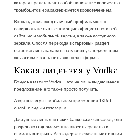
которая представляет собой понижение количества
тромбоцитов и характеризуется кровотечением.
Впоследствии вход в личный профиль можно
совершать не лишь с помощью официального веб-
сайта, но и мобильной версии, а также доступного
зеркала. Опосля перехода в стартовый раздел
остается лишь надавить на клавишу с подходящим
заглавием и заполнить все поля в форме.
Какая лицензия у Vodka
Бонус на матч от Vodka — это не лишь выдающееся
предложение, его также просто получить.
Азартные игры в мобильном приложении 1XBet
онлайн: виды и категории
Доступные лишь для неких банковских способов, они
разрешают одномоментно вносить средства и
снимать выигрыши без задержек, связанных с иными