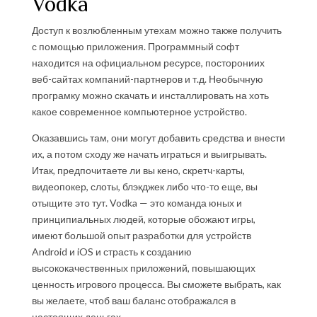
Vodka
Доступ к возлюбленным утехам можно также получить
с помощью приложения. Программный софт
находится на официальном ресурсе, посторониих
веб-сайтах компаний-партнеров и т.д. Необычную
програмку можно скачать и инсталлировать на хоть
какое современное компьютерное устройство.
Оказавшись там, они могут добавить средства и внести
их, а потом сходу же начать играться и выигрывать.
Итак, предпочитаете ли вы кено, скретч-карты,
видеопокер, слоты, блэкджек либо что-то еще, вы
отыщите это тут. Vodka — это команда юных и
принципиальных людей, которые обожают игры,
имеют большой опыт разработки для устройств
Android и iOS и страсть к созданию
высококачественных приложений, повышающих
ценность игрового процесса. Вы сможете выбрать, как
вы желаете, чтоб ваш баланс отображался в
настоящих деньгах.