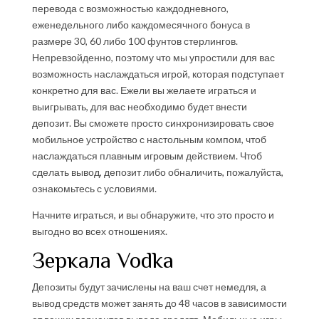
перевода с возможностью каждодневного,
еженедельного либо каждомесячного бонуса в
размере 30, 60 либо 100 фунтов стерлингов.
Непревзойденно, поэтому что мы упростили для вас
возможность наслаждаться игрой, которая подступает
конкретно для вас. Ежели вы желаете играться и
выигрывать, для вас необходимо будет внести
депозит. Вы сможете просто синхронизировать свое
мобильное устройство с настольным компом, чтоб
наслаждаться плавным игровым действием. Чтоб
сделать вывод, депозит либо обналичить, пожалуйста,
ознакомьтесь с условиями.
Начните играться, и вы обнаружите, что это просто и
выгодно во всех отношениях.
Зеркала Vodka
Депозиты будут зачислены на ваш счет немедля, а
вывод средств может занять до 48 часов в зависимости