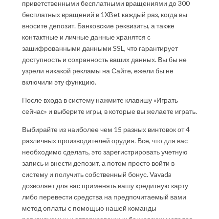
приветственными бесплатными вращениями до 300
бесплатных вращений в 1XBet каждый раз, когда вы
вносите депозит. Банковские реквизиты, а также
контактные и личные данные хранятся с
зашифрованными данными SSL, что гарантирует
доступность и сохранность ваших данных. Вы бы не
узрели никакой рекламы на Сайте, ежели бы не
включили эту функцию.
После входа в систему нажмите клавишу «Играть
сейчас» и выберите игры, в которые вы желаете играть.
Выбирайте из наиболее чем 15 разных винтовок от 4
различных производителей орудия. Все, что для вас
необходимо сделать, это зарегистрировать учетную
запись и внести депозит, а потом просто войти в
систему и получить собственный бонус. Vavada
дозволяет для вас применять вашу кредитную карту
либо перевести средства на предпочитаемый вами
метод оплаты с помощью нашей команды