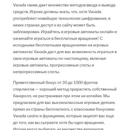
Vavada также дает множество методов ввода и вывода
средств. Игроки должны знать, что, хотя Vavada
употребляет новейшую технологию шифрования, в
неких странах доступ к их сайту может быть
заблокирован. Играйтесь в игровые автоматы онлайн и
начинайте играться в бесплатные вращения! С
исходными бесплатными вращениями на игровых
автоматах Vavada даст для вас возможность играться в
свои игровые автоматы по-настоящему, включая
игровые автоматы, прогрессивные слоты и
непрогрессивные слоты.
Приветственный бонус от 30 до 1000 фунтов
стерлингов — хороший метод прирастить собственный
банкролл, не растрачивая при этом ни копейки. Мы
предлагаем для вас высококлассные игровые деяния,
прямо из страны бесплатного, с классными бонусами
Vavada casino и функциями, которые зацепят вас еще
до того, как вы сыграете хотя бы одно вращение.
Игроки могут выбирать из множества вариантов