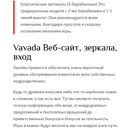
Классические автоматы (3-барабанные) Это
традиционные модели с 3-мя барабанами и 1-5
линий выплат. Они рекомендуются всем
новеньким, благодаря простоте и скорому
осознанию механики игры.
Vavada Веб-сайт, зеркала,
вход
Vavada стремится обеспечить очень вероятный
уровень обслуживания клиентов во всех собственных
подразделениях.
Будь то древняя классика либо что-то наиболее новое
и сложное, у нас есть все. Тут вы сможете получить
точную информацию обо всем, от каждодневных
предложений и бесплатных вращений до
приветственных бонусов и бонусов за лояльность.
Игры в казино будут веселить вас на каждом шаге пути,