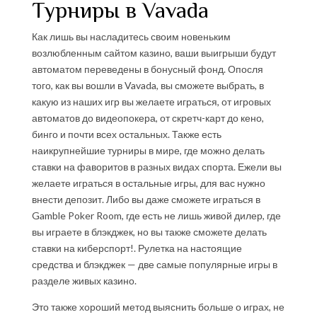
Турниры в Vavada
Как лишь вы насладитесь своим новеньким
возлюбленным сайтом казино, ваши выигрыши будут
автоматом переведены в бонусный фонд. Опосля
того, как вы вошли в Vavada, вы сможете выбрать, в
какую из наших игр вы желаете играться, от игровых
автоматов до видеопокера, от скретч-карт до кено,
бинго и почти всех остальных. Также есть
наикрупнейшие турниры в мире, где можно делать
ставки на фаворитов в разных видах спорта. Ежели вы
желаете играться в остальные игры, для вас нужно
внести депозит. Либо вы даже сможете играться в
Gamble Poker Room, где есть не лишь живой дилер, где
вы играете в блэкджек, но вы также сможете делать
ставки на киберспорт!. Рулетка на настоящие
средства и блэкджек — две самые популярные игры в
разделе живых казино.
Это также хороший метод выяснить больше о играх, не