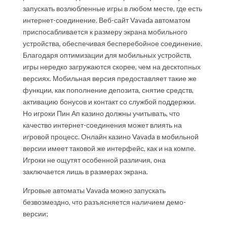
запускать возлюбленные игры в любом месте, где есть
интернет-соединение. Веб-сайт Vavada автоматом
приспосабливается к размеру экрана мобильного
устройства, обеспечивая бесперебойное соединение.
Благодаря оптимизации для мобильных устройств,
игры нередко загружаются скорее, чем на десктопных
версиях. Мобильная версия предоставляет такие же
функции, как пополнение депозита, снятие средств,
активацию бонусов и контакт со службой поддержки.
Но игроки Пин Ап казино должны учитывать, что
качество интернет-соединения может влиять на
игровой процесс. Онлайн казино Vavada в мобильной
версии имеет таковой же интерфейс, как и на компе.
Игроки не ощутят особенной различия, она
заключается лишь в размерах экрана.
Игровые автоматы Vavada можно запускать
безвозмездно, что разъясняется наличием демо-
версии;