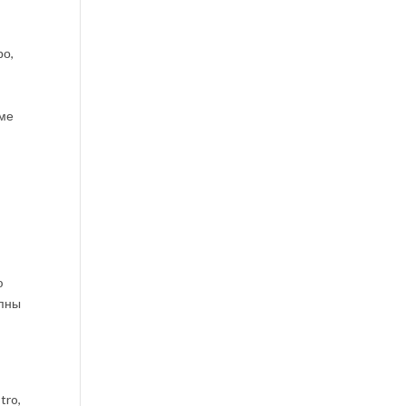
ро,
оме
ю
упны
tro,