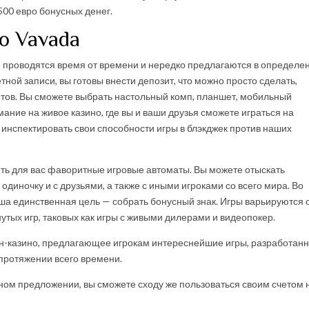
500 евро бонусных денег.
о Vavada
 проводятся время от времени и нередко предлагаются в определе
ной записи, вы готовы внести депозит, что можно просто сделать,
нтов. Вы сможете выбрать настольный комп, планшет, мобильный
ание на живое казино, где вы и ваши друзья сможете играться на
е инспектировать свои способности игры в блэкджек против наших
вить для вас фаворитные игровые автоматы. Вы можете отыскать
 одиночку и с друзьями, а также с иными игроками со всего мира. Во
аша единственная цель — собрать бонусный знак. Игры варьируются 
утых игр, таковых как игры с живыми дилерами и видеопокер.
айн-казино, предлагающее игрокам интереснейшие игры, разработан
 протяжении всего времени.
ом предложении, вы сможете сходу же пользоваться своим счетом 