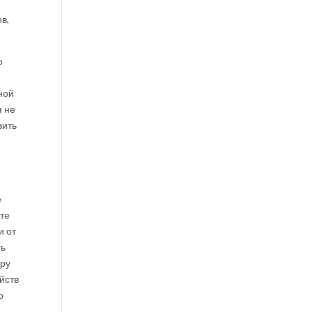
в,
о
ной
я не
вить
е
ите
и от
ть
гру
йств
о