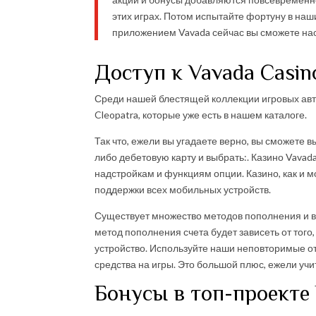
этих играх. Потом испытайте фортуну в наш
приложением Vavada сейчас вы сможете насл
Доступ к Vavada Casin
Среди нашей блестящей коллекции игровых авто
Cleopatra, которые уже есть в нашем каталоге.
Так что, ежели вы угадаете верно, вы сможете
либо дебетовую карту и выбрать:. Казино Vava
надстройкам и функциям опции. Казино, как и
поддержки всех мобильных устройств.
Существует множество методов пополнения и в
метод пополнения счета будет зависеть от того
устройство. Используйте наши неповторимые отд
средства на игры. Это большой плюс, ежели учи
Бонусы в топ-проекте