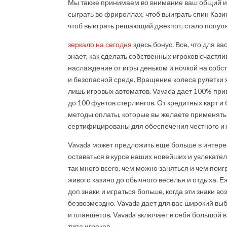
Мы также принимаем во внимание ваш общий и
сыграть во фрироллах, чтоб выиграть спин Каз
чтоб выиграть решающий джекпот, стало попул
зеркало на сегодня
здесь бонус. Все, что для ва
знает, как сделать собственных игроков счастл
наслаждение от игры деньком и ночкой на соб
и безопасной среде. Вращение колеса рулетки 
лишь игровых автоматов. Vavada дает 100% при
до 100 фунтов стерлингов. От кредитных карт и б
методы оплаты, которые вы желаете применять д
сертифицированы для обеспечения честного и 
Vavada может предложить еще больше в интере
оставаться в курсе наших новейших и увлекате
так много всего, чем можно заняться и чем пои
живого казино до обычного веселья и отдыха. Еж
доп знаки и играться больше, когда эти знаки в
безвозмездно. Vavada дает для вас широкий выб
и планшетов. Vavada включает в себя большой в
типа игроков.