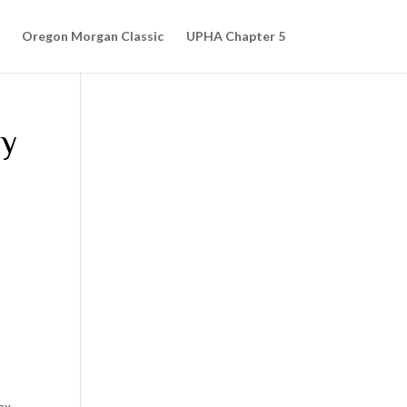
Oregon Morgan Classic
UPHA Chapter 5
 у
ы
ех