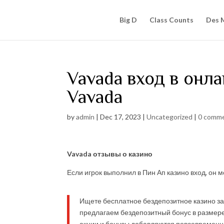
Big D
Class Counts
Des M
Vavada вход в онла
Vavada
by
admin
|
Dec 17, 2023
|
Uncategorized
|
0 comm
Vavada отзывы о казино
Если игрок выполнил в Пин Ап казино вход, он 
Ищете бесплатное бездепозитное казино за 
предлагаем бездепозитный бонус в размере
акции и бонусы добавляются повсевременно,