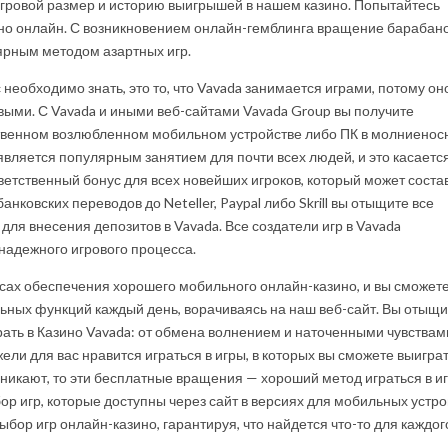
гровой размер и историю выигрышей в нашем казино. Попытайтесь
ино онлайн. С возникновением онлайн-гемблинга вращение барабано
ярным методом азартных игр.
с необходимо знать, это то, что Vavada занимается играми, потому он
ивыми. С Vavada и иными веб-сайтами Vavada Group вы получите
ственном возлюбленном мобильном устройстве либо ПК в молниенос
является популярным занятием для почти всех людей, и это касаетс
ветственный бонус для всех новейших игроков, который может соста
анковских переводов до Neteller, Paypal либо Skrill вы отыщите все
ля внесения депозитов в Vavada. Все создатели игр в Vavada
надежного игрового процесса.
сах обеспечения хорошего мобильного онлайн-казино, и вы сможет
льных функций каждый день, ворачиваясь на наш веб-сайт. Вы отыщ
грать в Казино Vavada: от обмена волнением и наточенными чувствам
ели для вас нравится играться в игры, в которых вы сможете выигра
озникают, то эти бесплатные вращения — хороший метод играться в и
ор игр, которые доступны через сайт в версиях для мобильных устро
ыбор игр онлайн-казино, гарантируя, что найдется что-то для каждог