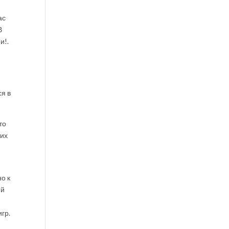
ас
В
и!.
ся в
то
тих
о к
ий
гр.