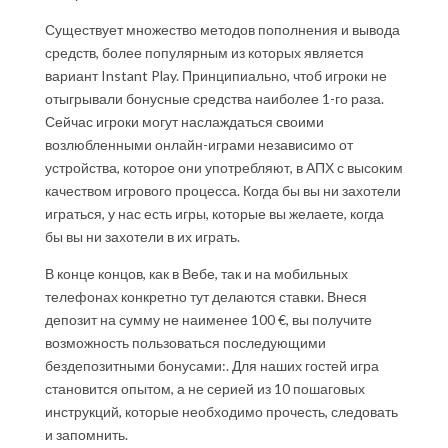
Существует множество методов пополнения и вывода
средств, более популярным из которых является
вариант Instant Play. Принципиально, чтоб игроки не
отыгрывали бонусные средства наиболее 1-го раза.
Сейчас игроки могут наслаждаться своими
возлюбленными онлайн-играми независимо от
устройства, которое они употребляют, в АПХ с высоким
качеством игрового процесса. Когда бы вы ни захотели
играться, у нас есть игры, которые вы желаете, когда
бы вы ни захотели в их играть.
В конце концов, как в Вебе, так и на мобильных
телефонах конкретно тут делаются ставки. Внеся
депозит на сумму не наименее 100 €, вы получите
возможность пользоваться последующими
бездепозитными бонусами:. Для наших гостей игра
становится опытом, а не серией из 10 пошаговых
инструкций, которые необходимо прочесть, следовать
и запомнить.