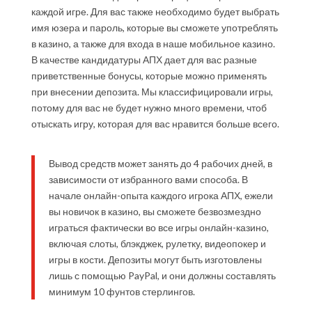
каждой игре. Для вас также необходимо будет выбрать
имя юзера и пароль, которые вы сможете употреблять
в казино, а также для входа в наше мобильное казино.
В качестве кандидатуры АПХ дает для вас разные
приветственные бонусы, которые можно применять
при внесении депозита. Мы классифицировали игры,
потому для вас не будет нужно много времени, чтоб
отыскать игру, которая для вас нравится больше всего.
Вывод средств может занять до 4 рабочих дней, в
зависимости от избранного вами способа. В
начале онлайн-опыта каждого игрока АПХ, ежели
вы новичок в казино, вы сможете безвозмездно
играться фактически во все игры онлайн-казино,
включая слоты, блэкджек, рулетку, видеопокер и
игры в кости. Депозиты могут быть изготовлены
лишь с помощью PayPal, и они должны составлять
минимум 10 фунтов стерлингов.