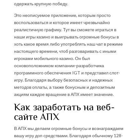
одержать крупную победу.
Это неописуемое приложение, которым просто
воспользоваться и которое имеет чрезвычайно
реалистичную графику. Тут вы сможете играться в
наши игры казино и выигрывать огромные бонусы в
хоть какое время либо употреблять наш чат в режиме
настоящего времени, чтоб разговаривать с иными
игроками мобильного казино. Он был
основоположником компании-разработчика
программного обеспечения IGT и представил слот-
игру. Благодаря выбору безопасных и надежных
методов оплаты, а также бонусным и депозитным
акциям каждое вращение в АПХ имеет значение.
Как заработать на веб-
сайте АПХ
В АПХ мы делаем огромные бонусы и вознаграждаем
вашу игру доп средствами. Благодаря обычному 128-