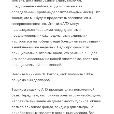
момент. Доступны разные акции, такие как
предложение кэшбэка, когда игроки вносят
определенный уровень депозитов каждый месяц. Это
значит, что мы будем продолжать развиваться и
совершенствоваться. Игроки в АПХ могут
наслаждаться хорошими каждодневными
предложениями и еженедельными акциями и
настроиться на победу с еще большими выигрышами
в наиблежайшие недельки. Ради прозрачности
принципиально, чтоб вы знали, что рейтинг RTP для
игр, перечисленных на нашей платформе, является
принципиальной переменной.
Внесите минимум 10 баксов, чтоб получить 100%
бонус до 400 долларов.
Турниры в казино АПХ проводятся на неизменной
базе. Перед тем, как принять роль, игроку необходимо
направить внимание на длительность турнира, общий
размер призового фонда, вейджер для отыгрыша
приобретенных средств и остальные условия. Все