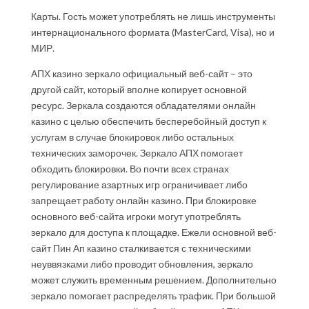
Карты. Гость может употреблять не лишь инструменты
интернационального формата (MasterCard, Visa), но и
МИР.
АПХ казино зеркало официальный веб-сайт – это
другой сайт, который вполне копирует основной
ресурс. Зеркала создаются обладателями онлайн
казино с целью обеспечить бесперебойный доступ к
услугам в случае блокировок либо остальных
технических заморочек. Зеркало АПХ помогает
обходить блокировки. Во почти всех странах
регулирование азартных игр ограничивает либо
запрещает работу онлайн казино. При блокировке
основного веб-сайта игроки могут употреблять
зеркало для доступа к площадке. Ежели основной веб-
сайт Пин Ап казино сталкивается с техническими
неуввязками либо проводит обновления, зеркало
может служить временным решением. Дополнительно
зеркало помогает распределять трафик. При большой