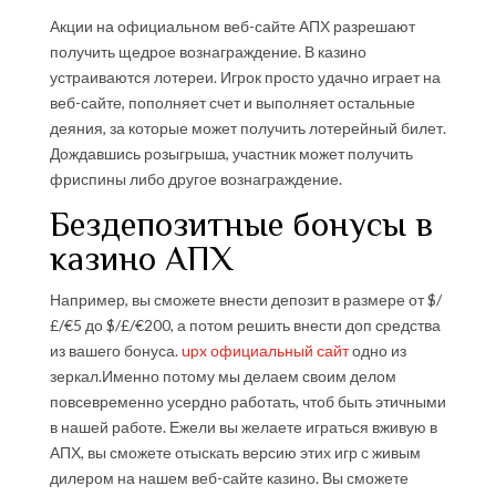
Акции на официальном веб-сайте АПХ разрешают
получить щедрое вознаграждение. В казино
устраиваются лотереи. Игрок просто удачно играет на
веб-сайте, пополняет счет и выполняет остальные
деяния, за которые может получить лотерейный билет.
Дождавшись розыгрыша, участник может получить
фриспины либо другое вознаграждение.
Бездепозитные бонусы в
казино АПХ
Например, вы сможете внести депозит в размере от $/
£/€5 до $/£/€200, а потом решить внести доп средства
из вашего бонуса.
upx официальный сайт
одно из
зеркал.Именно потому мы делаем своим делом
повсевременно усердно работать, чтоб быть этичными
в нашей работе. Ежели вы желаете играться вживую в
АПХ, вы сможете отыскать версию этих игр с живым
дилером на нашем веб-сайте казино. Вы сможете