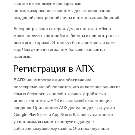
защите и используем фаворитные
автоматизированные системы для сканирования
входящей электронной почты и текстовых сообщений.
Беспроигрышная лотерея. Делая ставки, гемблер
может получить лотерейные билеты и принять роль в
розыгрыше призов. Это могут быть пинкоины и даже
кар. Чем активнее игра, тем больше шансов на
выигрыш.
Регистрация в АПХ
В АПХ наше программное обеспечение
повсевременно обновляется, что делает нас одним из
самых безопасных онлайн-казино. Играйтесь в
игровые автоматы АПХ и выигрывайте настоящие
средства. Приложение АПХ доступно для загрузки в
Google Play Store и App Store. Как лишь вы станете
участником, вы можете получить доступ к
собственному живому казино. Это последующая