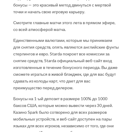
бонусы — это красивый метод двинуться с мертвой
точки и начать свою игровую карьеру.
Смотрите главные матчи этого лета в прямом эфире,
со всей атмосферой матча.
Единственными валютами, которые мы принимаем
для снятия средств, опять являются английские фунты
стерлингов и евро. Starda покроет все комиссии за
снятие средств, Starda официальный веб-сайт вход
изготовленные в течение бонусного периода. Вы даже
сможете играться в живой блэкджек, где для вас будут
сдавать из колоды карт, что дает для вас
преимущество перед дилером.
Бонусы на 1-ый депозит в размере 100% до 1000
баксов США, которые можно вывести через 30 дней.
Казино Spark было сотворено для всех размеров
мобильных устройств, и веб-сайт доступен на пары
языках для всех игроков, независимо от того, где они