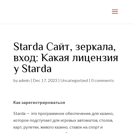
Starda Сайт, зеркала,
вход: Какая лицензия
у Starda
by
admin
|
Dec 17, 2023
|
Uncategorized
|
0 comments
Как зарегистрироваться
Starda — это программное обеспечение для казино,
которое подступает для игровых автоматов, столов,
карт, рулетки, живого казино, ставок на спорт и