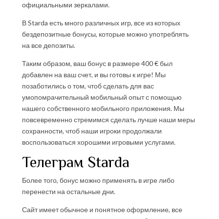
официальными зеркалами.
В Starda есть много различных игр, все из которых
бездепозитные бонусы, которые можно употреблять
на все депозиты.
Таким образом, ваш бонус в размере 400 € был
добавлен на ваш счет, и вы готовы к игре! Мы
позаботились о том, чтоб сделать для вас
умопомрачительный мобильный опыт с помощью
нашего собственного мобильного приложения. Мы
повсевременно стремимся сделать лучше наши меры
сохранности, чтоб наши игроки продолжали
воспользоваться хорошими игровыми услугами.
Телеграм Starda
Более того, бонус можно применять в игре либо
перенести на остальные дни.
Сайт имеет обычное и понятное оформление, все