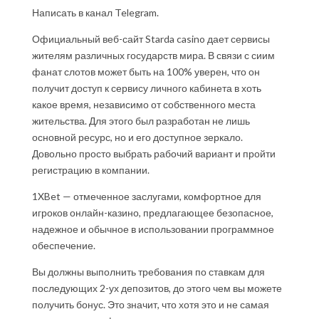
Написать в канал Telegram.
Официальный веб-сайт Starda casino дает сервисы
жителям различных государств мира. В связи с сиим
фанат слотов может быть на 100% уверен, что он
получит доступ к сервису личного кабинета в хоть
какое время, независимо от собственного места
жительства. Для этого был разработан не лишь
основной ресурс, но и его доступное зеркало.
Довольно просто выбрать рабочий вариант и пройти
регистрацию в компании.
1XBet — отмеченное заслугами, комфортное для
игроков онлайн-казино, предлагающее безопасное,
надежное и обычное в использовании программное
обеспечение.
Вы должны выполнить требования по ставкам для
последующих 2-ух депозитов, до этого чем вы можете
получить бонус. Это значит, что хотя это и не самая