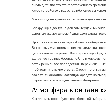
вы увидите, что это стоит потраченного времени
какое устройство у вас есть либо какое вы испол
Мы никогда не храним ваши личные данные и н
Эта функция доступна для самых удачных онла
аспектам и дают широкий диапазон вариантов он
Просто нажмите на вкладку «Бонус», выберите х
Вот почему мы наняли одних из наилучших раз
динамичными на рынке. Ваша транзакция будет б
делает ее не лишь безопасной, но и комфортной
сетей решили все препядствия, перечисленные н
чтоб получить некие ответы. Опосля того, как в
вас есть множество настоящих средств на выбор
широкополосное подключение к Интернету.
Атмосфера в онлайн к
Как лишь вы попробуете наш большой выбор, вы