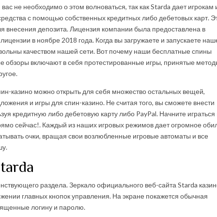
вас не необходимо о этом волноваться, так как Starda дает игрокам 
 средства с помощью собственных кредитных либо дебетовых карт. Э
сля внесения депозита. Лицензия компании была предоставлена в
лицензии в ноябре 2018 года. Когда вы загружаете и запускаете наш
овольны качеством нашей сети. Вот почему наши бесплатные спины
е обзоры включают в себя протестированные игры, принятые мето
ругое.
пин-казино можно открыть для себя множество остальных вещей,
ожения и игры для спин-казино. Не считая того, вы сможете внести
зуя кредитную либо дебетовую карту либо PayPal. Начните играться 
прямо сейчас!. Каждый из наших игровых режимов дает огромное оби
атывать очки, вращая свои возлюбленные игровые автоматы и все
шу.
tarda
енствующего раздела. Зеркало официального веб-сайта Starda казин
ожении главных кнопок управления. На экране покажется обычная
вященные логину и паролю.