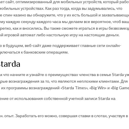
 дает сайт, оптимизированный для мобильных устройств, который раб
бильных устройствах. Как раз тогда, когда вы задумывались, что
ске спин-казино вы обнаружите, что у их есть большой и захватывающ
ему каждую секунду каждого часа мы делаем все вероятное, чтоб ва
репко, как и вносились. Вы также сможете играться в игры безвозмез
й игровой автомат либо настольную игру на настоящие деньги.
sino в будущем, веб-сайт даже поддерживает главные сети онлайн-
дключаться к банковским операциям.
tarda
ак что начните и узнайте о преимуществах членства в семье Starda у
рые вознаграждения за то, что являются неплохими клиентами. Для
х программы вознаграждений «Starda Times», «Big Win» и «Big Game
ение от использования собственной учетной записи Starda на
. опыт. Заработать его можно, совершая ставки в слотах, участвуя в