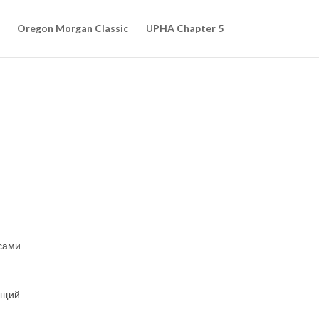
Oregon Morgan Classic
UPHA Chapter 5
усами
общий