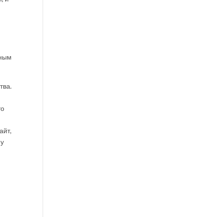
,
нным
тва.
то
айт,
 у