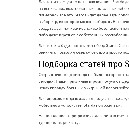
Для тех из вас, у кого нет подключения, Starda
на всех ваших возлюбленных настольных либо мо
лицезрели все это, Starda идет далее. При пои
выбор игр, из которых можно выбирать. Вот поч
средства выплачивались так же безопасно и нак
либо даже играться в собственный возлюбленны
Для тех, кто будет читать этот обзор Starda Ca
банкинга, позволяя юзерам быстро и просто по
Подборка статей про S
Открыть счет еще никогда не было так просто, т
сегодня! Наши приклнные игроки получают щед
неких вправду больших выигрышей используйте и
Для игроков, которые желают получать наслажд
мобильном устройстве, Starda поможет вам.
На положение в програмке лояльности влияет т.н
турнирах, акциях и т.д.