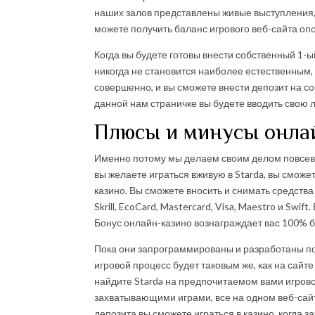
наших залов представлены живые выступления,
можете получить баланс игрового веб-сайта оп
Когда вы будете готовы внести собственный 1-ый
никогда не становится наиболее естественным,
совершенно, и вы сможете внести депозит на со
данной нам страничке вы будете вводить свою
Плюсы и минусы онлай
Именно потому мы делаем своим делом повсевр
вы желаете играться вживую в Starda, вы сможе
казино. Вы сможете вносить и снимать средства
Skrill, EcoCard, Mastercard, Visa, Maestro и Sw
Бонус онлайн-казино вознаграждает вас 100% б
Пока они запрограммированы и разработаны п
игровой процесс будет таковым же, как на сайте
найдите Starda на предпочитаемом вами игров
захватывающими играми, все на одном веб-сай
депозита вы сможете играться в казино, когда 