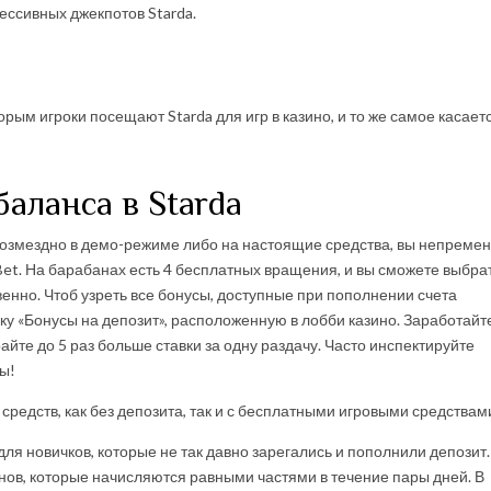
ессивных джекпотов Starda.
орым игроки посещают Starda для игр в казино, и то же самое касает
аланса в Starda
звозмездно в демо-режиме либо на настоящие средства, вы непреме
et. На барабанах есть 4 бесплатных вращения, и вы сможете выбра
ственно. Чтоб узреть все бонусы, доступные при пополнении счета
у «Бонусы на депозит», расположенную в лобби казино. Заработайт
йте до 5 раз больше ставки за одну раздачу. Часто инспектируйте
сы!
редств, как без депозита, так и с бесплатными игровыми средствам
ля новичков, которые не так давно зарегались и пополнили депозит.
нов, которые начисляются равными частями в течение пары дней. В