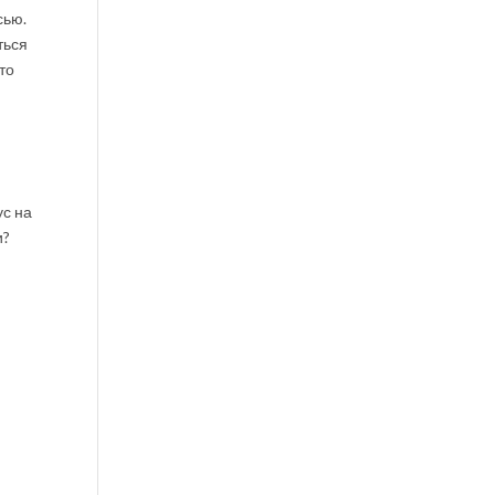
сью.
ться
то
ус на
и?