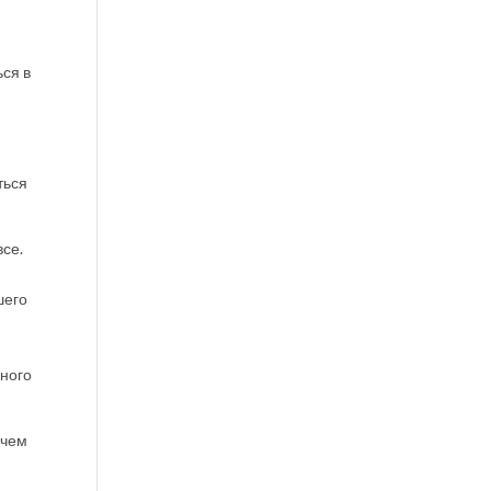
ся в
ться
все.
шего
ьного
 чем