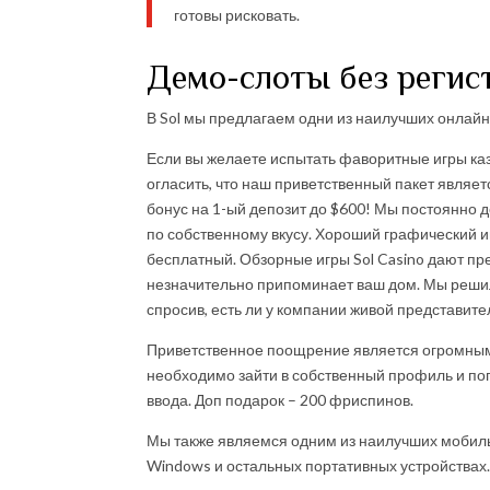
готовы рисковать.
Демо-слоты без регист
В Sol мы предлагаем одни из наилучших онлайн-
Если вы желаете испытать фаворитные игры каз
огласить, что наш приветственный пакет являе
бонус на 1-ый депозит до $600! Мы постоянно 
по собственному вкусу. Хороший графический и
бесплатный. Обзорные игры Sol Casino дают пр
незначительно припоминает ваш дом. Мы решили
спросив, есть ли у компании живой представите
Приветственное поощрение является огромным 
необходимо зайти в собственный профиль и поп
ввода. Доп подарок – 200 фриспинов.
Мы также являемся одним из наилучших мобильны
Windows и остальных портативных устройствах