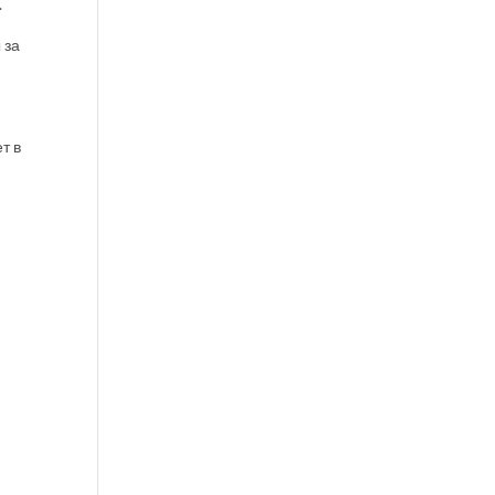
.
 за
и
т в