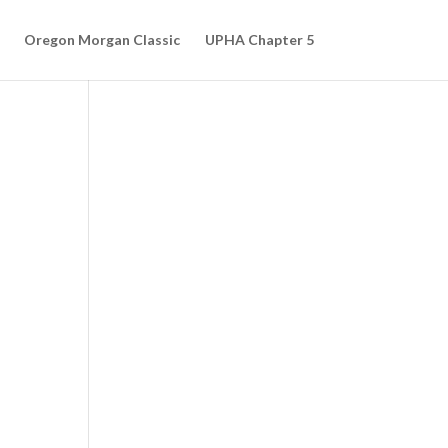
Oregon Morgan Classic
UPHA Chapter 5