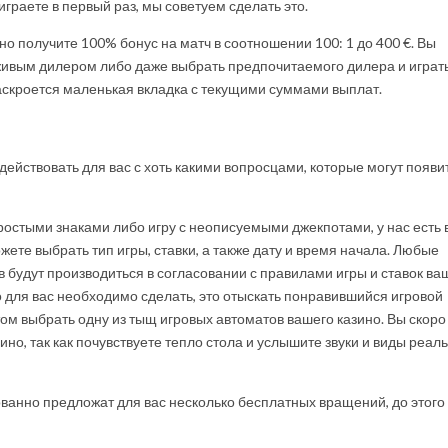
играете в первый раз, мы советуем сделать это.
о получите 100% бонус на матч в соотношении 100: 1 до 400 €. Вы
живым дилером либо даже выбрать предпочитаемого дилера и играть
раскроется маленькая вкладка с текущими суммами выплат.
ействовать для вас с хоть какими вопросцами, которые могут появи
ростыми знаками либо игру с неописуемыми джекпотами, у нас есть 
жете выбрать тип игры, ставки, а также дату и время начала. Любые
 будут производиться в согласовании с правилами игры и ставок ва
то для вас необходимо сделать, это отыскать понравившийся игровой
том выбрать одну из тыщ игровых автоматов вашего казино. Вы скоро
ино, так как почувствуете тепло стола и услышите звуки и виды реал
ованно предложат для вас несколько бесплатных вращений, до этого