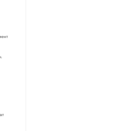
мент
я
ы.
ат