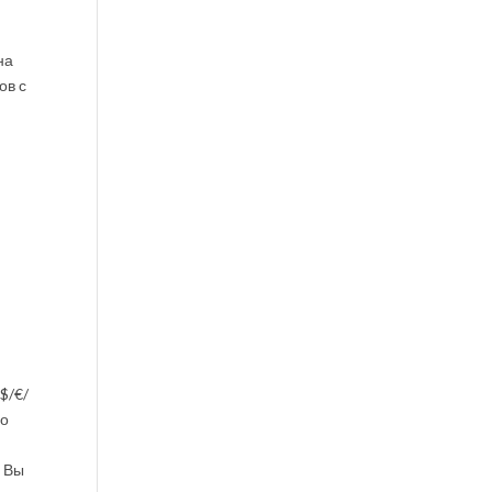
на
ов с
$/€/
по
. Вы