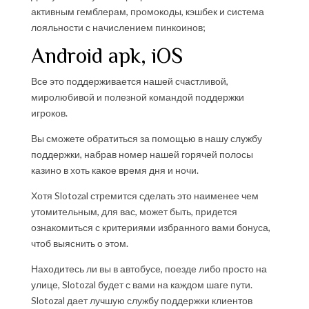
активным гемблерам, промокоды, кэшбек и система
лояльности с начислением пинкоинов;
Android apk, iOS
Все это поддерживается нашей счастливой,
миролюбивой и полезной командой поддержки
игроков.
Вы сможете обратиться за помощью в нашу службу
поддержки, набрав номер нашей горячей полосы
казино в хоть какое время дня и ночи.
Хотя Slotozal стремится сделать это наименее чем
утомительным, для вас, может быть, придется
ознакомиться с критериями избранного вами бонуса,
чтоб выяснить о этом.
Находитесь ли вы в автобусе, поезде либо просто на
улице, Slotozal будет с вами на каждом шаге пути.
Slotozal дает лучшую службу поддержки клиентов