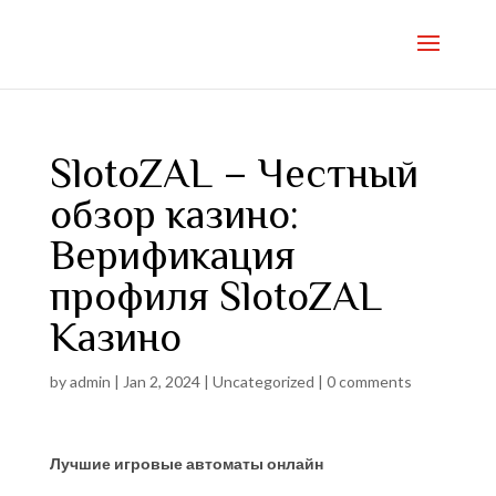
SlotoZAL – Честный
обзор казино:
Верификация
профиля SlotoZAL
Казино
by
admin
|
Jan 2, 2024
|
Uncategorized
|
0 comments
Лучшие игровые автоматы онлайн