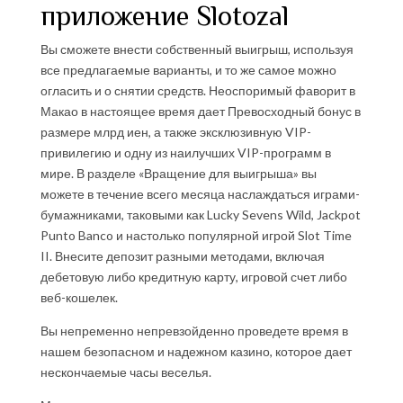
приложение Slotozal
Вы сможете внести собственный выигрыш, используя
все предлагаемые варианты, и то же самое можно
огласить и о снятии средств. Неоспоримый фаворит в
Макао в настоящее время дает Превосходный бонус в
размере млрд иен, а также эксклюзивную VIP-
привилегию и одну из наилучших VIP-программ в
мире. В разделе «Вращение для выигрыша» вы
можете в течение всего месяца наслаждаться играми-
бумажниками, таковыми как Lucky Sevens Wild, Jackpot
Punto Banco и настолько популярной игрой Slot Time
II. Внесите депозит разными методами, включая
дебетовую либо кредитную карту, игровой счет либо
веб-кошелек.
Вы непременно непревзойденно проведете время в
нашем безопасном и надежном казино, которое дает
нескончаемые часы веселья.