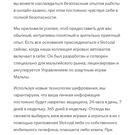
вы можете наслаждаться безопасным опытом работы
в онлайн-казино, при этом постоянно чувствуя себя в
полной безопасности.
Мы приложили усилия, чтоб предоставить для вас
обычный, интуитивно понятный и зрительно приятный
опыт. Есть все основания присоединиться к Slotozal
сейчас, когда наша коллекция игровых автоматов
включает в себя: Он был разработан и сотворен
специально для мальтийского рынка, лицензирован и
регулируется Управлением по азартным играм
Мальты.
Используя новые технологии шифрования, мы
гарантируем, что ваша личная информация
постоянно будет накрепко защищена, 24 часа в день, 7
дней в недельку, 365 дней в недельку. Отсюда вы
сможете выбирать меж всеми играми и играться в их с
помощью приложения Slotozal либо со собственного
мобильного телефона, планшета либо компа. При