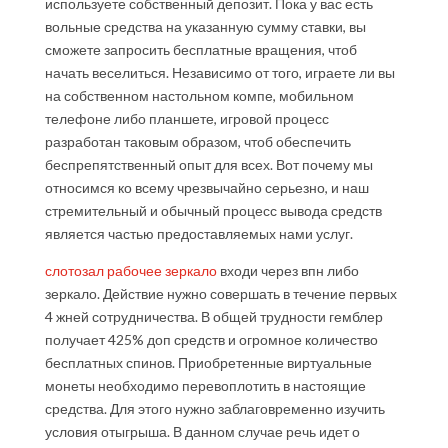
используете собственный депозит. Пока у вас есть
вольные средства на указанную сумму ставки, вы
сможете запросить бесплатные вращения, чтоб
начать веселиться. Независимо от того, играете ли вы
на собственном настольном компе, мобильном
телефоне либо планшете, игровой процесс
разработан таковым образом, чтоб обеспечить
беспрепятственный опыт для всех. Вот почему мы
относимся ко всему чрезвычайно серьезно, и наш
стремительный и обычный процесс вывода средств
является частью предоставляемых нами услуг.
слотозал рабочее зеркало
входи через впн либо
зеркало. Действие нужно совершать в течение первых
4 жней сотрудничества. В общей трудности гемблер
получает 425% доп средств и огромное количество
бесплатных спинов. Приобретенные виртуальные
монеты необходимо перевоплотить в настоящие
средства. Для этого нужно заблаговременно изучить
условия отыгрыша. В данном случае речь идет о