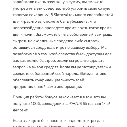
заработали очень возможную сумму, вы сможете
употреблять эти средства, чтоб устроить свою самую
топовую вечеринку! В Slotozal так много способностей
для игры, что вы сможете быть убеждены, что
непревзойденно проведете время в хоть какое время
дня и ночи!. Вы сможете снять собственный выигрыш,
сыграть на скопленные средства либо сыграть
оставшиеся средства в игре по вашему выбору. Мы
позаботимся о том, чтоб средства были доступны для
вас как можно быстрее, ежели вы решите сделать
запрос на вывод средств. Когда вы регистрируетесь и
создаете собственный свой пароль, Slotozal готово
обеспечить конфиденциальность всей
предоставленной вами информации.
Принцип работы бонуса заключается в том, что вы
получите 100% совпадение за £/€/US $5 на ваш 1-ый
депозит.
Если вы ищете безопасные и надежные игры для
мобильных казино, Slotozal — верный выбор.