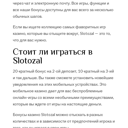
через чат и электронную почту. Все игры, функции и
все наши бонусы доступны для вас всего за несколько
обычных шагов.
Если вы ищете коллекцию самых фаворитных игр
казино, которые вы отыщите вокруг, Slotozal — это то,
что для вас нужно.
Стоит ли играться в
Slotozal
20-кратный бонус на 2-ой депозит, 10-кратный на 3-ий
и так дальше. Вы также сможете установить новейшие
уведомления на этих мобильных устройствах. Это
мобильное казино дает для вас беспроблемные
онлайн-игры со всеми необычными преимуществами,
которые вы ждете от игры на настоящие деньги.
Бонусы казино Slotozal можно отыскать в разных
количествах и в зависимости от предпочтений игрока и
того, как он играет в свои игры.