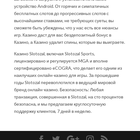
устройство Android. От горячих и симпатичных
бесплатных слотов до прогрессивных слотов с
высочайшими ставками, не требующих суеты, вы
сможете быть убеждены, что у нас есть все нюансы
игр. Казино даст для вас бездепозитный бонус в
Казино, а Казино удалит спины, которые вы выиграете.
Казино Slotozal, включая Slotozal Sports,
лицензировано и регулируется MGA и вполне
сертифицировано eCOGRA, что делает его одним из
наилучших онлайн-казино для игры. За прошедшие
годы Slotozal перевоплотился в ведущий мировой
бренд онлайн-казино. Безопасность: Любая
транзакция, совершенная в Slotozal, на сто процентов
безопасна, и мы предлагаем круглосуточную
поддержку клиентов, 7 дней в неделю.