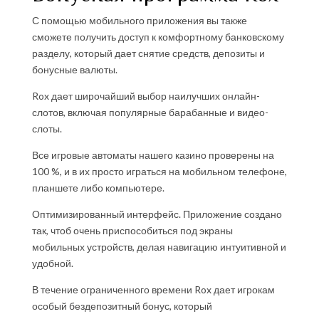
С помощью мобильного приложения вы также
сможете получить доступ к комфортному банковскому
разделу, который дает снятие средств, депозиты и
бонусные валюты.
Rox дает широчайший выбор наилучших онлайн-
слотов, включая популярные барабанные и видео-
слоты.
Все игровые автоматы нашего казино проверены на
100 %, и в их просто играться на мобильном телефоне,
планшете либо компьютере.
Оптимизированный интерфейс. Приложение создано
так, чтоб очень приспособиться под экраны
мобильных устройств, делая навигацию интуитивной и
удобной.
В течение ограниченного времени Rox дает игрокам
особый бездепозитный бонус, который