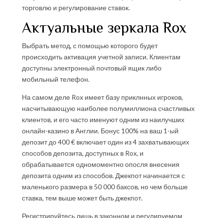
торговлю и регулирование ставок.
Актуальные зеркала Rox
Выбрать метод, с помощью которого будет
происходить активация учетной записи. Клиентам
доступны электронный почтовый ящик либо
мобильный телефон.
На самом деле Rox имеет базу приклнных игроков,
насчитывающую наиболее полумиллиона счастливых
клиентов, и его часто именуют одним из наилучших
онлайн-казино в Англии. Бонус 100% на ваш 1-ый
депозит до 400 € включает один из 4 захватывающих
способов депозита, доступных в Rox, и
обрабатывается одномоментно опосля внесения
депозита одним из способов. Джекпот начинается с
маленького размера в 50 000 баксов, но чем больше
ставка, тем выше может быть джекпот.
Регистрируйтесь лишь в законном и регулируемом