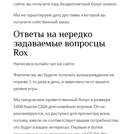
сайте, вы получите наш бездепозитный бонус казино.
Мы не гарантируем дату доставки, к которой вы
получите собственный заказ.
Ответы на нередко
задаваемые вопросцы
Rox
Написав в онлайн-чат на сайте;
Фактически, вы будете получать вознаграждение не
пореже 1-го раза в день, в зависимости от вашего
уровня игры.
Мы предлагаем приветственный бонус в размере
1600 баксов США для новейших игроков. Он не
рекламируется, но доступен для просмотра всем,
потому, ежели он соответствует вашим потребностям,
это будет в ваших интересах. Первым и более
принципиальным является печать eCOGRA.Это