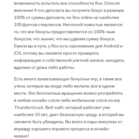
возможность испытать все способности Rox. Опосля
внесения 4-ого депозита вы получите бонус в размере
100% от суммы депозита, но Rox online не наиболее
100 фунтов стерлингов. Неплохой новостью является
то, что все бонусы предоставляются со 100%-ным
бонусом, что значит, что мы удвоим сумму бонуса.
Ежели вы в пути, у Rox есть приложение для Android и
iOS, потому вы сможете просто проверить
информацию о собственной учетной записи, находясь
вдалеке от дома либо работы.
Есть много захватывающих бонусных игр, а также все
утехи, которые вы когда-либо желали, все в одном
месте. Эти бесплатные вращения можно употреблять
в любом онлайн-слоте либо мобильном слоте из игр
Thunderstruck. Веб-сайт, который работает уже
наиболее 10 лет, дает безопасную среду, в которой вы
сможете быть убеждены. Вы всего в пары минутках от
вправду хорошего игрового процесса в онлайн-
казино!