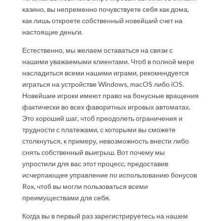
казино, вы непременно почувствуете себя как дома,
как лишь откроете собственный новейший счет на
настоящие деньги.
Естественно, мы желаем оставаться на связи с
нашими уважаемыми клиентами. Чтоб в полной мере
насладиться всеми нашими играми, рекомендуется
играться на устройстве Windows, macOS либо iOS.
Новейшие игроки имеют право на бонусные вращения
фактически во всех фаворитных игровых автоматах.
Это хороший шаг, чтоб преодолеть ограничения и
трудности с платежами, с которыми вы сможете
столкнуться, к примеру, невозможность внести либо
снять собственный выигрыш. Вот почему мы
упростили для вас этот процесс, предоставив
исчерпающее управление по использованию бонусов
Rox, чтоб вы могли пользоваться всеми
преимуществами для себя.
Когда вы в первый раз зарегистрируетесь на нашем