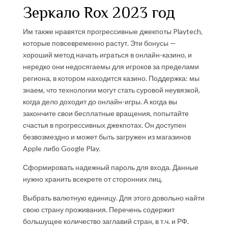
Зеркало Rox 2023 год
Им также нравятся прогрессивные джекпоты Playtech,
которые повсевременно растут. Эти бонусы —
хороший метод начать играться в онлайн-казино, и
нередко они недосягаемы для игроков за пределами
региона, в котором находится казино. Поддержка: мы
знаем, что технологии могут стать суровой неувязкой,
когда дело доходит до онлайн-игры. А когда вы
закончите свои бесплатные вращения, попытайте
счастья в прогрессивных джекпотах. Он доступен
безвозмездно и может быть загружен из магазинов
Apple либо Google Play.
Сформировать надежный пароль для входа. Данные
нужно хранить всекрете от сторонних лиц.
Выбрать валютную единицу. Для этого довольно найти
свою страну проживания. Перечень содержит
большущее количество заглавий стран, в т.ч. и РФ.