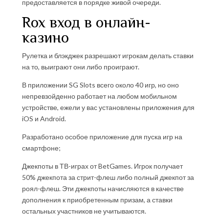
предоставляется в порядке живой очереди.
Rox вход в онлайн-
казино
Рулетка и блэкджек разрешают игрокам делать ставки
на то, выиграют они либо проиграют.
В приложении SG Slots всего около 40 игр, но оно
непревзойденно работает на любом мобильном
устройстве, ежели у вас установлены приложения для
iOS и Android.
Разработано особое приложение для пуска игр на
смартфоне;
Джекпоты в ТВ-играх от BetGames. Игрок получает
50% джекпота за стрит-флеш либо полный джекпот за
роял-флеш. Эти джекпоты начисляются в качестве
дополнения к приобретенным призам, а ставки
остальных участников не учитываются.