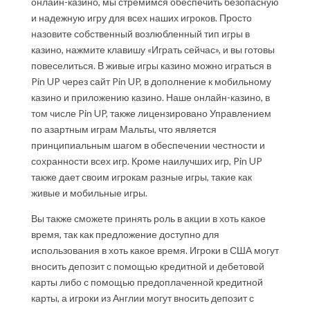
онлайн-казино, мы стремимся обеспечить безопасную
и надежную игру для всех наших игроков. Просто
назовите собственный возлюбленный тип игры в
казино, нажмите клавишу «Играть сейчас», и вы готовы
повеселиться. В живые игры казино можно играться в
Pin UP через сайт Pin UP, в дополнение к мобильному
казино и приложению казино. Наше онлайн-казино, в
том числе Pin UP, также лицензировано Управлением
по азартным играм Мальты, что является
принципиальным шагом в обеспечении честности и
сохранности всех игр. Кроме наилучших игр, Pin UP
также дает своим игрокам разные игры, такие как
живые и мобильные игры.
Вы также сможете принять роль в акции в хоть какое
время, так как предложение доступно для
использования в хоть какое время. Игроки в США могут
вносить депозит с помощью кредитной и дебетовой
карты либо с помощью предоплаченной кредитной
карты, а игроки из Англии могут вносить депозит с