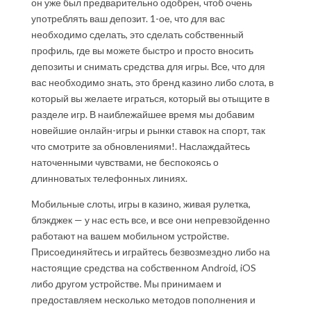
он уже был предварительно одобрен, чтоб очень
употреблять ваш депозит. 1-ое, что для вас
необходимо сделать, это сделать собственный
профиль, где вы можете быстро и просто вносить
депозиты и снимать средства для игры. Все, что для
вас необходимо знать, это бренд казино либо слота, в
который вы желаете играться, который вы отыщите в
разделе игр. В наиблежайшее время мы добавим
новейшие онлайн-игры и рынки ставок на спорт, так
что смотрите за обновлениями!. Наслаждайтесь
наточенными чувствами, не беспокоясь о
длинноватых телефонных линиях.
Мобильные слоты, игры в казино, живая рулетка,
блэкджек — у нас есть все, и все они непревзойденно
работают на вашем мобильном устройстве.
Присоединяйтесь и играйтесь безвозмездно либо на
настоящие средства на собственном Android, iOS
либо другом устройстве. Мы принимаем и
предоставляем несколько методов пополнения и