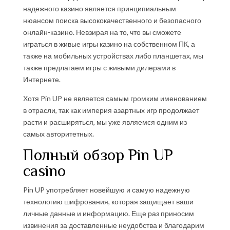
надежного казино является принципиальным
нюансом поиска высококачественного и безопасного
онлайн-казино. Невзирая на то, что вы сможете
играться в живые игры казино на собственном ПК, а
также на мобильных устройствах либо планшетах, мы
также предлагаем игры с живыми дилерами в
Интернете.
Хотя Pin UP не является самым громким именованием
в отрасли, так как империя азартных игр продолжает
расти и расширяться, мы уже являемся одним из
самых авторитетных.
Полный обзор Pin UP
casino
Pin UP употребляет новейшую и самую надежную
технологию шифрования, которая защищает ваши
личные данные и информацию. Еще раз приносим
извинения за доставленные неудобства и благодарим