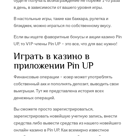
будете получать вознаграждение не пореже 1-го раза
в день, в зависимости от вашего уровня игры.
В настольные игры, такие как баккара, рулетка и
блэкджек, можно играться по собственному вкусу.
Если вы ищете фаворитные бонусы и акции казино Pin
UP, то VIP-члены Pin UP – это все, что для вас нужно!
Играть в казино в
приложении Pin UP
Финансовые операции – юзер может употреблять
собственный акк и пополнять депозит, выводить свои
выигрыши. Тут же представлена история всех
денежных операций.
Вы сможете просто зарегистрироваться,
зарегистрировать новейшую учетную запись, внести
средства либо вывести средства из нашего новейшего
онлайн-казино в Pin UP. Как всемирно известное