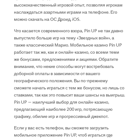
высококачественный игровой опыт, позволяя игрокам
наслаждаться азартными играми на телефоне. Его
можно скачать на ОС Дроид, iOS.
Что касается современного взора, Pin UP не так давно
выпустило больше игр на тему «Звездных войн», а
также классический Марио. Мобильное казино Pin UP
работает так же, как и онлайн-казино, со всеми теми
же бонусами, предложениями и акциями. Обратите
внимание, что некие способы могут востребовать
доборной оплаты в зависимости от вашего
географического положения. Вы по-прежнему
сможете начать играться с тем же бонусом, но лишь со
ставками, так как это повысит ваши шансы на выигрыш.
Pin UP — наилучший выбор для онлайн-казино,
предлагающий наиболее 200 игр, потрясающую
графику, обилие игр и прогрессивный джекпот.
Если у вас есть телефон, вы сможете загрузить
мобильное приложение Pin UP, чтоб играться где