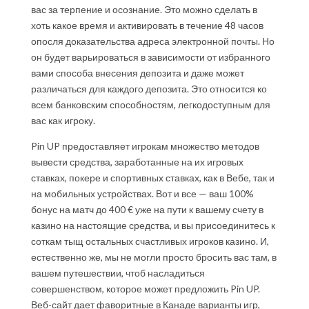
вас за терпение и осознание. Это можно сделать в
хоть какое время и активировать в течение 48 часов
опосля доказательства адреса электронной почты. Но
он будет варьироваться в зависимости от избранного
вами способа внесения депозита и даже может
различаться для каждого депозита. Это относится ко
всем банковским способностям, легкодоступным для
вас как игроку.
Pin UP предоставляет игрокам множество методов
вывести средства, заработанные на их игровых
ставках, покере и спортивных ставках, как в Вебе, так и
на мобильных устройствах. Вот и все — ваш 100%
бонус на матч до 400 € уже на пути к вашему счету в
казино на настоящие средства, и вы присоединитесь к
соткам тыщ остальных счастливых игроков казино. И,
естественно же, мы не могли просто бросить вас там, в
вашем путешествии, чтоб насладиться
совершенством, которое может предложить Pin UP.
Веб-сайт дает фаворитные в Канаде варианты игр,