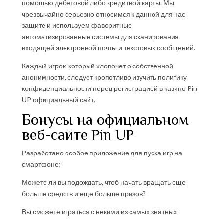
помощью дебетовой либо кредитной карты. Мы
чрезвычайно серьезно относимся к данной для нас
защите и используем фаворитные
автоматизированные системы для сканирования
входящей электронной почты и текстовых сообщений.
Каждый игрок, который хлопочет о собственной
анонимности, следует кропотливо изучить политику
конфиденциальности перед регистрацией в казино Pin
UP официальный сайт.
Бонусы на официальном
веб-сайте Pin UP
Разработано особое приложение для пуска игр на
смартфоне;
Можете ли вы подождать, чтоб начать вращать еще
больше средств и еще больше призов?
Вы сможете играться с некими из самых знатных