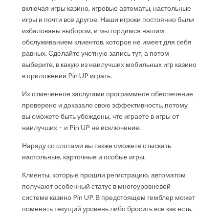
включая игры казино, игровые автоматы, настольные
игры и почти все другое. Наши игроки постоянно были
избалованы выбором, и мы гордимся нашим
обслуживанием клиентов, которое не имеет для себя
равных. Сделайте учетную запись тут, а потом
выберите, в какую из наилучших мобильных игр казино
в приложении Pin UP играть.
Их отмеченное заслугами программное обеспечение
проверено и доказало свою эффективность, потому
вы сможете быть убеждены, что играете в игры от
наилучших – и Pin UP не исключение.
Наряду со слотами вы также сможете отыскать
настольные, карточные и особые игры.
Клиенты, которые прошли регистрацию, автоматом
получают особенный статус в многоуровневой
системе казино Pin UP. В предстоящем гемблер может
поменять текущий уровень либо бросить все как есть.