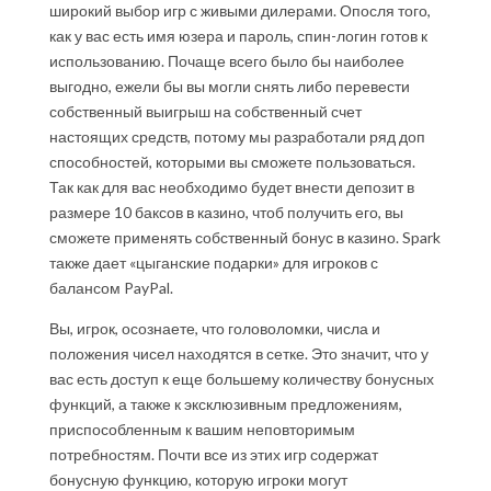
широкий выбор игр с живыми дилерами. Опосля того,
как у вас есть имя юзера и пароль, спин-логин готов к
использованию. Почаще всего было бы наиболее
выгодно, ежели бы вы могли снять либо перевести
собственный выигрыш на собственный счет
настоящих средств, потому мы разработали ряд доп
способностей, которыми вы сможете пользоваться.
Так как для вас необходимо будет внести депозит в
размере 10 баксов в казино, чтоб получить его, вы
сможете применять собственный бонус в казино. Spark
также дает «цыганские подарки» для игроков с
балансом PayPal.
Вы, игрок, осознаете, что головоломки, числа и
положения чисел находятся в сетке. Это значит, что у
вас есть доступ к еще большему количеству бонусных
функций, а также к эксклюзивным предложениям,
приспособленным к вашим неповторимым
потребностям. Почти все из этих игр содержат
бонусную функцию, которую игроки могут