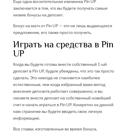
Еще одна восхитительная изюминка Pin UP
заключается в том, что вы будете получать самые
низкие бонусы на депозит.
Бонус на матч от Pin UP — это не лишь выдающееся
предложение, его также просто получить.
Играть на средства в Pin
UP
Когда вы будете готовы внести собственный 1-ый
депозит в Pin UP, будьте убеждены, что это так просто
сделать. Это никогда не становится наиболее
естественным, чем когда избранный вами метод
внесения депозита работает совершенно, и вы
сможете внести депозит на собственный новейший
счет и начать играться в Pin UP. Конкретно на данной
нам страничке вы будете вводить свою личную
информацию.
Все ставки, изготовленные во время бонуса,