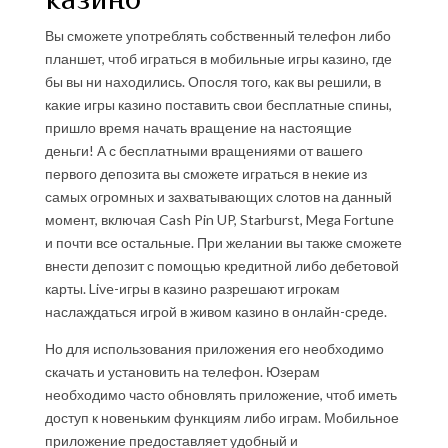
Вы сможете употреблять собственный телефон либо
планшет, чтоб играться в мобильные игры казино, где
бы вы ни находились. Опосля того, как вы решили, в
какие игры казино поставить свои бесплатные спины,
пришло время начать вращение на настоящие
деньги! А с бесплатными вращениями от вашего
первого депозита вы сможете играться в некие из
самых огромных и захватывающих слотов на данный
момент, включая Cash Pin UP, Starburst, Mega Fortune
и почти все остальные. При желании вы также сможете
внести депозит с помощью кредитной либо дебетовой
карты. Live-игры в казино разрешают игрокам
наслаждаться игрой в живом казино в онлайн-среде.
Но для использования приложения его необходимо
скачать и установить на телефон. Юзерам
необходимо часто обновлять приложение, чтоб иметь
доступ к новеньким функциям либо играм. Мобильное
приложение предоставляет удобный и