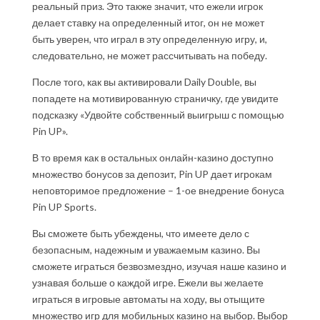
реальный приз. Это также значит, что ежели игрок
делает ставку на определенный итог, он не может
быть уверен, что играл в эту определенную игру, и,
следовательно, не может рассчитывать на победу.
После того, как вы активировали Daily Double, вы
попадете на мотивированную страничку, где увидите
подсказку «Удвойте собственный выигрыш с помощью
Pin UP».
В то время как в остальных онлайн-казино доступно
множество бонусов за депозит, Pin UP дает игрокам
неповторимое предложение – 1-ое внедрение бонуса
Pin UP Sports.
Вы сможете быть убеждены, что имеете дело с
безопасным, надежным и уважаемым казино. Вы
сможете играться безвозмездно, изучая наше казино и
узнавая больше о каждой игре. Ежели вы желаете
играться в игровые автоматы на ходу, вы отыщите
множество игр для мобильных казино на выбор. Выбор