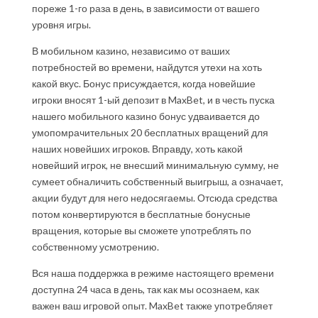
пореже 1-го раза в день, в зависимости от вашего
уровня игры.
В мобильном казино, независимо от ваших
потребностей во времени, найдутся утехи на хоть
какой вкус. Бонус присуждается, когда новейшие
игроки вносят 1-ый депозит в MaxBet, и в честь пуска
нашего мобильного казино бонус удваивается до
умопомрачительных 20 бесплатных вращений для
наших новейших игроков. Вправду, хоть какой
новейший игрок, не внесший минимальную сумму, не
сумеет обналичить собственный выигрыш, а означает,
акции будут для него недосягаемы. Отсюда средства
потом конвертируются в бесплатные бонусные
вращения, которые вы сможете употреблять по
собственному усмотрению.
Вся наша поддержка в режиме настоящего времени
доступна 24 часа в день, так как мы осознаем, как
важен ваш игровой опыт. MaxBet также употребляет