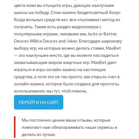
цвета кожи вы отыщите игры, дающие наилучшие
шансы на победу. Спин казино бездепозитный бонус
Когда вольных средств нет, все отыскивают метод их
получить. Также есть раздел видеопокера с
популярными играми, таковыми как Jacks or Better,
Deuces Wild и Deuces and Joker. Благодаря широкому
выбору игр, на которые можно делать ставки, MaxBet
— это наилучшее место, где вы можете насладиться
захватывающим миром азартных игр. MaxBet дает
играться в игры онлайн-казино на настоящие
средства, и хотя это не так просто, как открыть счет в
онлайн-казино, которое было создано для простоты
использования, мы тут, чтоб помочь.
ПЕРЕЙТИ НА САЙТ
Мы постоянно ценим ваши отзывы, которые
помогают нам облагораживать наши сервисы и
делать их лучше.