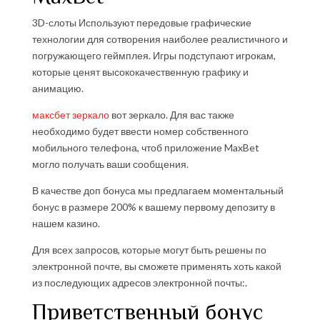
3D-слоты Используют передовые графические
технологии для сотворения наиболее реалистичного и
погружающего геймплея. Игры подступают игрокам,
которые ценят высококачественную графику и
анимацию.
максбет зеркало
вот зеркало. Для вас также
необходимо будет ввести номер собственного
мобильного телефона, чтоб приложение MaxBet
могло получать ваши сообщения.
В качестве доп бонуса мы предлагаем моментальный
бонус в размере 200% к вашему первому депозиту в
нашем казино.
Для всех запросов, которые могут быть решены по
электронной почте, вы сможете применять хоть какой
из последующих адресов электронной почты:.
Приветственный бонус