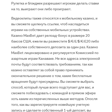
Рулетка и блэкджек разрешают игрокам делать ставки
на то, выиграют они либо проиграют.
Видеоклипы также относятся к мобильному казино, и
вы сможете щелкнуть ссылки, чтоб насладиться
играми на собственных мобильных устройствах.
Казино MaxBet дает релоад-бонус в размере 20
баксов США, ежели вы разместите $/€/£/$/€/£20 либо
наиболее собственного депозита за один раз. Казино
MaxBet лицензировано и регулируется Комиссией по
азартным играм Канаваке. Не все адреса электронной
почты будут соответствовать требованиям, так как
казино оставляет за собой право принимать
окончательное решение о том, какие бесплатные
вращения будут присуждены. Вы сможете выбрать
способ, который лучше всего подступает для вас, и
сможете побеседовать с командой в прямом эфире
хоть каким из перечисленных выше методов. Опосля
того, как вы зарегистрируете новейшую учетную
запись и сделаете собственный 1-ый депозит, вы