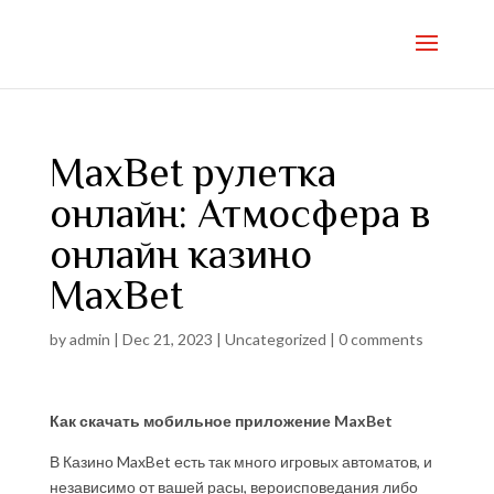
MaxBet рулетка
онлайн: Атмосфера в
онлайн казино
MaxBet
by
admin
|
Dec 21, 2023
|
Uncategorized
|
0 comments
Как скачать мобильное приложение MaxBet
В Казино MaxBet есть так много игровых автоматов, и
независимо от вашей расы, вероисповедания либо