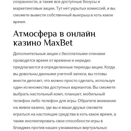
сохранности, а также все доступные бонусы и
маркетинговые акции. Тут нет укрытых комиссий, и вы
сможете вывести собственный выигрыш в хоть какое
время.
Атмосфера в онлайн
казино MaxBet
Дополнительные акции с бесплатными спинами
проводятся время от времени и нередко
предлагаются в определенные периоды акции. Когда
вы довольны данными учетной записи, вы готовы
внести депозит, что можно просто сделать, используя
один из множества доступных вариантов. Вы сможете
выбрать настольный комп, планшет, мобильный
телефон либо телефон для игры. Обратите внимание
на живое казино, где вы и ваши друзья сможете
играться на настоящие средства в хоть какое время, а
также инспектировать свои способности игры в
блэкджек против наших узнаваемых виртуальных