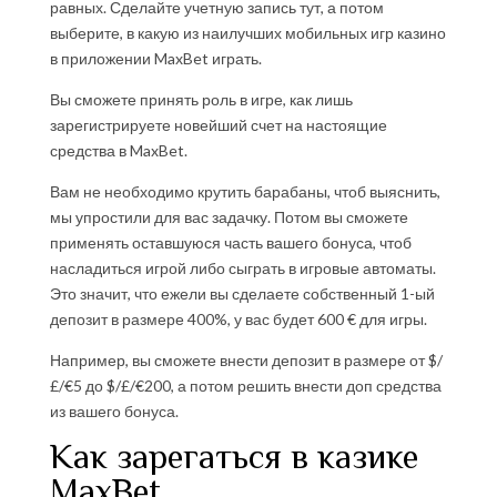
равных. Сделайте учетную запись тут, а потом
выберите, в какую из наилучших мобильных игр казино
в приложении MaxBet играть.
Вы сможете принять роль в игре, как лишь
зарегистрируете новейший счет на настоящие
средства в MaxBet.
Вам не необходимо крутить барабаны, чтоб выяснить,
мы упростили для вас задачку. Потом вы сможете
применять оставшуюся часть вашего бонуса, чтоб
насладиться игрой либо сыграть в игровые автоматы.
Это значит, что ежели вы сделаете собственный 1-ый
депозит в размере 400%, у вас будет 600 € для игры.
Например, вы сможете внести депозит в размере от $/
£/€5 до $/£/€200, а потом решить внести доп средства
из вашего бонуса.
Как зарегаться в казике
MaxBet