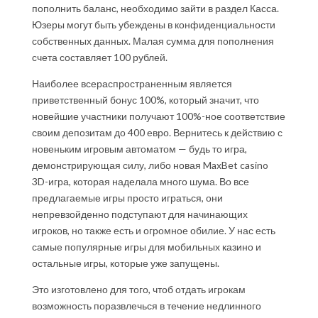
пополнить баланс, необходимо зайти в раздел Касса.
Юзеры могут быть убеждены в конфиденциальности
собственных данных. Малая сумма для пополнения
счета составляет 100 рублей.
Наиболее всераспространенным является
приветственный бонус 100%, который значит, что
новейшие участники получают 100%-ное соответствие
своим депозитам до 400 евро. Вернитесь к действию с
новеньким игровым автоматом — будь то игра,
демонстрирующая силу, либо новая MaxBet casino
3D-игра, которая наделала много шума. Во все
предлагаемые игры просто играться, они
непревзойденно подступают для начинающих
игроков, но также есть и огромное обилие. У нас есть
самые популярные игры для мобильных казино и
остальные игры, которые уже запущены.
Это изготовлено для того, чтоб отдать игрокам
возможность поразвлечься в течение недлинного