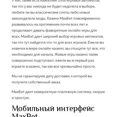
У нас также есть наиболее 3500 игровых автоматов,
так что у вас никогда не будет недочета в выборе,
любите ли вы классические слоты либо новые
законодатели моды. Казино MaxBet повсевременно
развивалось на протяжении почти всех лет и
продолжает давать фаворитные онлайн-игры для
всех. MaxBet дает широкий выбор игровых автоматов,
так что тут найдется что-то для всех игроков. Ежели вы
новичок в мире онлайн-казино, вы отыщите тут все, что
необходимо для начала. Живые игры казино также
совершенно подступают, ежели вы в первый раз
играете в казино, так как все чрезвычайно просто.
Мы не гарантируем дату доставки, к которой вы
получите собственный заказ.
MaxBet дает невероятную платежную систему, скорую
и простую.
Мобильный интерфейс
MaxBet