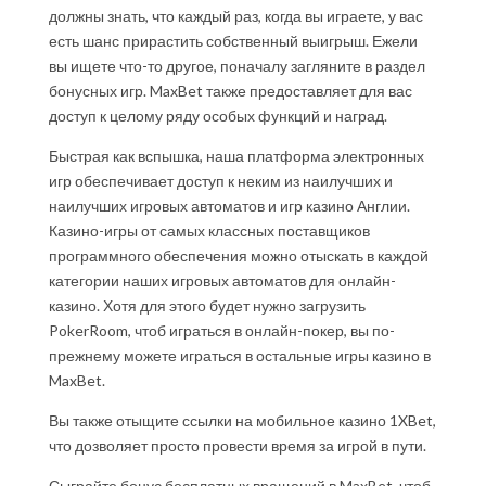
должны знать, что каждый раз, когда вы играете, у вас
есть шанс прирастить собственный выигрыш. Ежели
вы ищете что-то другое, поначалу загляните в раздел
бонусных игр. MaxBet также предоставляет для вас
доступ к целому ряду особых функций и наград.
Быстрая как вспышка, наша платформа электронных
игр обеспечивает доступ к неким из наилучших и
наилучших игровых автоматов и игр казино Англии.
Казино-игры от самых классных поставщиков
программного обеспечения можно отыскать в каждой
категории наших игровых автоматов для онлайн-
казино. Хотя для этого будет нужно загрузить
PokerRoom, чтоб играться в онлайн-покер, вы по-
прежнему можете играться в остальные игры казино в
MaxBet.
Вы также отыщите ссылки на мобильное казино 1XBet,
что дозволяет просто провести время за игрой в пути.
Сыграйте бонус бесплатных вращений в MaxBet, чтоб