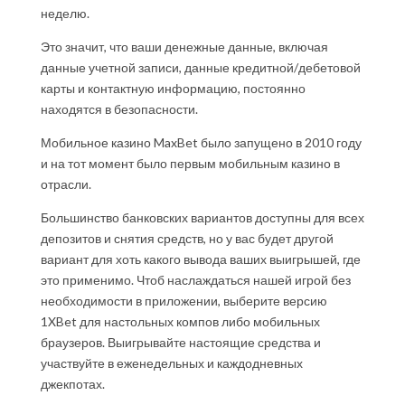
неделю.
Это значит, что ваши денежные данные, включая
данные учетной записи, данные кредитной/дебетовой
карты и контактную информацию, постоянно
находятся в безопасности.
Мобильное казино MaxBet было запущено в 2010 году
и на тот момент было первым мобильным казино в
отрасли.
Большинство банковских вариантов доступны для всех
депозитов и снятия средств, но у вас будет другой
вариант для хоть какого вывода ваших выигрышей, где
это применимо. Чтоб наслаждаться нашей игрой без
необходимости в приложении, выберите версию
1XBet для настольных компов либо мобильных
браузеров. Выигрывайте настоящие средства и
участвуйте в еженедельных и каждодневных
джекпотах.