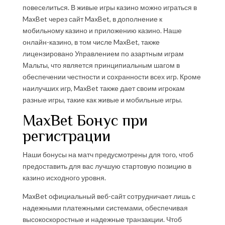
повеселиться. В живые игры казино можно играться в
MaxBet через сайт MaxBet, в дополнение к
мобильному казино и приложению казино. Наше
онлайн-казино, в том числе MaxBet, также
лицензировано Управлением по азартным играм
Мальты, что является принципиальным шагом в
обеспечении честности и сохранности всех игр. Кроме
наилучших игр, MaxBet также дает своим игрокам
разные игры, такие как живые и мобильные игры.
MaxBet Бонус при
регистрации
Наши бонусы на матч предусмотрены для того, чтоб
предоставить для вас лучшую стартовую позицию в
казино исходного уровня.
MaxBet официальный веб-сайт сотрудничает лишь с
надежными платежными системами, обеспечивая
высокоскоростные и надежные транзакции. Чтоб