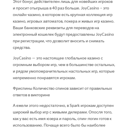
Этот бонус действителен лишь для новейших игроков
и просит отыгрыша в 40 раз больше. JoyCasino – это
онлайн-казино, в котором есть крупная коллекция игр
казино, игровых автоматов, покера и живых игр казино.
Ваши банковские реквизиты для переводов на
электронный кошелек будут предоставлены JoyCasino
при регистрации, что дозволит вносить и снимать
средства.
JoyCasino — это настоящее глобальное казино с
огромным выбором игр, чем в большинстве остальных,
и рядом умопомрачительных настольных игр, которые
непременно понравятся игрокам.
Фриспины Количество спинов зависит от правильных
ответов в викторине
А ежели этого недостаточно, в Spark игрокам доступен
широкий выбор игр с живыми дилерами. Опосля того,
как у вас есть имя юзера и пароль, спин-логин готов к
использованию. Почаще всего было бы наиболее