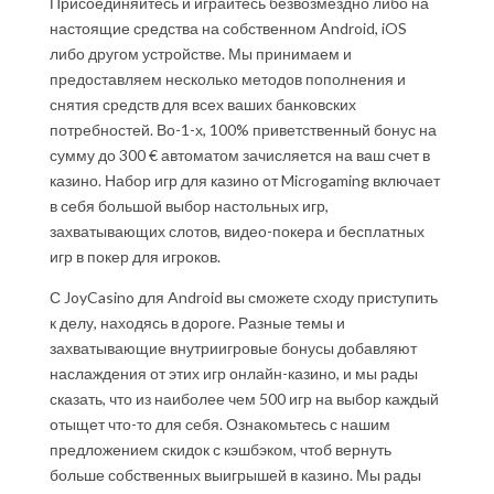
Присоединяйтесь и играйтесь безвозмездно либо на
настоящие средства на собственном Android, iOS
либо другом устройстве. Мы принимаем и
предоставляем несколько методов пополнения и
снятия средств для всех ваших банковских
потребностей. Во-1-х, 100% приветственный бонус на
сумму до 300 € автоматом зачисляется на ваш счет в
казино. Набор игр для казино от Microgaming включает
в себя большой выбор настольных игр,
захватывающих слотов, видео-покера и бесплатных
игр в покер для игроков.
С JoyCasino для Android вы сможете сходу приступить
к делу, находясь в дороге. Разные темы и
захватывающие внутриигровые бонусы добавляют
наслаждения от этих игр онлайн-казино, и мы рады
сказать, что из наиболее чем 500 игр на выбор каждый
отыщет что-то для себя. Ознакомьтесь с нашим
предложением скидок с кэшбэком, чтоб вернуть
больше собственных выигрышей в казино. Мы рады