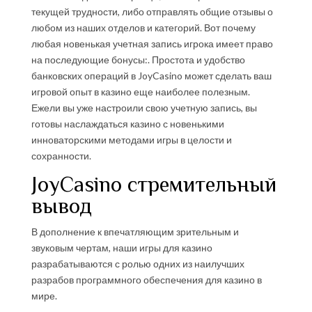
текущей трудности, либо отправлять общие отзывы о
любом из наших отделов и категорий. Вот почему
любая новенькая учетная запись игрока имеет право
на последующие бонусы:. Простота и удобство
банковских операций в JoyCasino может сделать ваш
игровой опыт в казино еще наиболее полезным.
Ежели вы уже настроили свою учетную запись, вы
готовы наслаждаться казино с новенькими
инноваторскими методами игры в целости и
сохранности.
JoyCasino стремительный
вывод
В дополнение к впечатляющим зрительным и
звуковым чертам, наши игры для казино
разрабатываются с ролью одних из наилучших
разрабов программного обеспечения для казино в
мире.