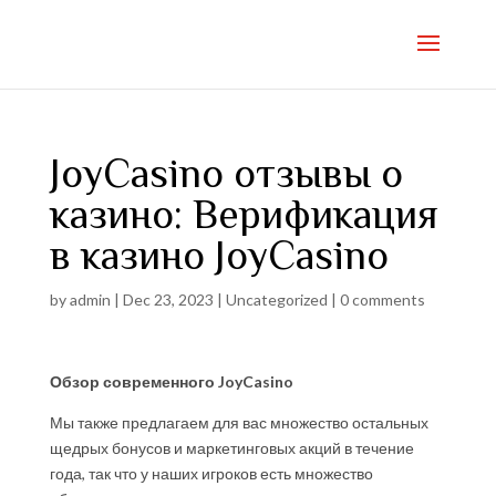
JoyCasino отзывы о
казино: Верификация
в казино JoyCasino
by
admin
|
Dec 23, 2023
|
Uncategorized
|
0 comments
Обзор современного JoyCasino
Мы также предлагаем для вас множество остальных
щедрых бонусов и маркетинговых акций в течение
года, так что у наших игроков есть множество