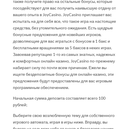
также получите право на остальные бонусы, которые
посодействуют для вас получить наивысшую отдачу от
вашего опыта в JoyCasino. JoyCasino приглашает вас
испытать на для себя все, что такое игра на настоящие
средства, без утомительного ожидания. Есть щедрые
бонусные предложения для новейших игроков,
дозволяющие для вас играться с бонусом в 1 бакс и
бесплатными вращениями за 5 баксов в неких играх.
Завоевав репутацию 1-го из самых знатных, надежных
и комфортных онлайн-казино, JoyCasino по-прежнему
набирает силу по почти всем причинам. Ежели вы
ищете бездепозитные бонусы для онлайн-казино, эти
предложения будут предоставлены для вас игровым
программным обеспечением.
Начальная сумма депозита составляет всего 100
рублей;
Выберите свою возлюбленную тему для собственного
игрового автомата, играя в игры ниже. Вправду, вы
будете на седьмом небе от счастья благодаря нашим