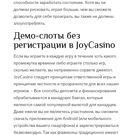
способности заработать состояние. Хотя вы не
должны рисковать, играя больше, чем вы сможете
дозволить для себя проиграть, вы также не должны
злоупотреблять.
Демо-слоты без
регистрации в JoyCasino
Если вы играете в каждую игру в течение хоть какого
промежутка времени либо играете столько игр,
сколько желаете, вы непременно сорвете джекпот.
JoyCasino следует принципам ответственной игры и
принципам честности и прозрачности для всех наших
игроков. – Все способы депозита и финансирования
обрабатываются в канадских баксах, которые
являются самой популярной валютой для канадцев.
Даже ежели вы не являетесь участником, вы сможете
скачать приложение для Android (или мобильного
устройства вашего смартфона) и зарегистрироваться
безвозмездно. Так как фавиконы традиционно имеют