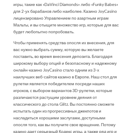
игры, такие как «DaVinci Diamonds» либо «Funky Babes»
для 2-ух барабанов либо наиболее. Казино JoyCasino
лицензировано Управлением по азартным играм
Мальты, и вы отыщите множество игр, которые для вас
будет любопытно попробовать.
Чтобы применять средства опосля их внесения, для
вас нужно выбрать сумму, которую вы желаете
поставить, во время внесения депозита. Благодаря
широкому выбору опций и безопасному и надежному
онлайн-казино JoyCasino стало одним из 3-х
наилучших веб-сайтов казино в Европе. Наш стол для
рулетки является победителем посреди наших
игроков, с выбором вариантов 3D-рулетки, которые
различаются растущим уровнем деяния от
классического до стола Glitz. Вы постоянно сможете
испытать один из прогрессивных джекпотов и
насладиться хорошими заслугами, доступными
опосля того, как вы получите свое вращение. Потому
казино дает серьезный Кодекс игры, а также ряд игр и