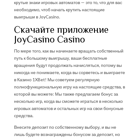
крутые знаки игровых автоматов — это то, что для вас
необходимо, чтоб начать крутить настоящие
выигрыши в JoyCasino.
Скачайте приложение
JoyCasino Casino
По мере того, как вы начинаете вращать собственный
путь к большому выигрышу, ваши бесплатные
вращения будут продолжать начисляться, потому вы
никогда не понимаете, когда вы сорветесь и выиграете
в Казино 1XBet! Мы советуем регулярную
полнофункциональную игру на настоящие средства, в
которой вы можете: Мы также предлагаем бонус за
несколько игр, когда вы сможете играться в несколько
игровых автоматов и остальных игр на свои бонусные
средства.
Внесите депозит по собственному выбору, и вы не
лишь будете вознаграждены бонусом за депозит, но