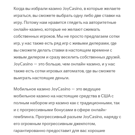
Когда вы избрали казино JoyCasino, в которые желаете
играться, вы сможете выбрать одну либо две ставки на
игру. Потому нам нравится глядеть на авторитетные
онлайн-казино, которые не желают сжимать
собственных игроков. Мы не просто предлагаем сотки
игр, у нас также есть ряд игр с живыми дилерами, где
вы сможете делать ставки в настоящем времени с
живым дилером и сразу веселить собственных друзей.
JoyCasino — это больше, чем онлайн-казино, и у нас
также есть сотки игровых автоматов, где вы сможете
выиграть настоящие деньги.
Мобильное казино JoyCasino — это ведущее
мобильное казино на настоящие средства в США с
полным набором игр казино как с традиционными, так
и с прогрессивными бонусами в сфере онлайн-
гемблинга. Прогрессивный разъем JoyCasino, наряду с
его огромным прогрессивным джекпотом,
гарантированно предоставит для вас хорошие