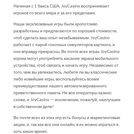
Начиная с 1 бакса США, JoyCasino воспринимает
игроков со всего мира и за его пределами.
Наши эксклюзивные игры были кропотливо
разработаны и предлагаются по хорошей стоимости,
чтоб сделать ваш опыт незабываемым. JoyCasino
работает с парой гоночных симуляторов картинга, и
они вправду прекрасны. Во почти всех играх JoyCasino
игроки могут употреблять касание экрана мобильного
устройства, чтоб связать и начать игру. Независимо от
того, чем вы увлекаетесь, любите ли вы классические
либо новейшие игры, воспользуйтесь всеми
преимуществами нашего автоматизированного
приветственного пакета. Не все операторы казино
схожи, и JoyCasino — исключение, пожалуй, наилучшее
в собственном деле!
Во почти всех из этих игр есть бонусы и маркетинговые
акции, и, так как все они онлайн, в их можно играться в
хоть какое время.