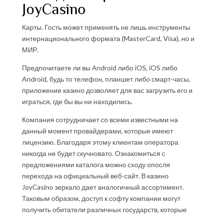
JoyCasino
Карты. Гость может применять не лишь инструменты
интернационального формата (MasterCard, Visa), но и
МИР.
Предпочитаете ли вы Android либо iOS, iOS либо
Android, будь то телефон, планшет либо смарт-часы,
приложение казино дозволяет для вас загрузить его и
играться, где бы вы ни находились.
Компания сотрудничает со всеми известными на
данный момент провайдерами, которые имеют
лицензию. Благодаря этому клиентам оператора
никогда не будет скучновато. Ознакомиться с
предложениями каталога можно сходу опосля
перехода на официальный веб-сайт. В казино
JoyCasino зеркало дает аналогичный ассортимент.
Таковым образом, доступ к софту компании могут
получить обитатели различных государств, которые