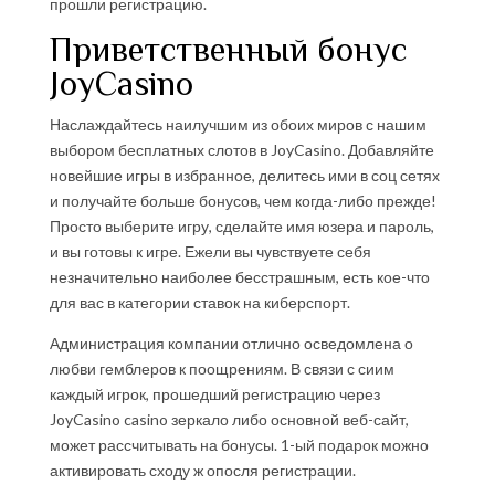
прошли регистрацию.
Приветственный бонус
JoyCasino
Наслаждайтесь наилучшим из обоих миров с нашим
выбором бесплатных слотов в JoyCasino. Добавляйте
новейшие игры в избранное, делитесь ими в соц сетях
и получайте больше бонусов, чем когда-либо прежде!
Просто выберите игру, сделайте имя юзера и пароль,
и вы готовы к игре. Ежели вы чувствуете себя
незначительно наиболее бесстрашным, есть кое-что
для вас в категории ставок на киберспорт.
Администрация компании отлично осведомлена о
любви гемблеров к поощрениям. В связи с сиим
каждый игрок, прошедший регистрацию через
JoyCasino casino зеркало либо основной веб-сайт,
может рассчитывать на бонусы. 1-ый подарок можно
активировать сходу ж опосля регистрации.