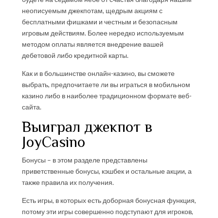
неописуемым джекпотам, щедрым акциям с
бесплатными фишками и честным и безопасным
игровым действиям. Более нередко используемым
методом оплаты является внедрение вашей
дебетовой либо кредитной карты.
Как и в большинстве онлайн-казино, вы сможете
выбрать, предпочитаете ли вы играться в мобильном
казино либо в наиболее традиционном формате веб-
сайта.
Выиграл джекпот в
JoyCasino
Бонусы – в этом разделе представлены
приветственные бонусы, кэшбек и остальные акции, а
также правила их получения.
Есть игры, в которых есть доборная бонусная функция,
потому эти игры совершенно подступают для игроков,