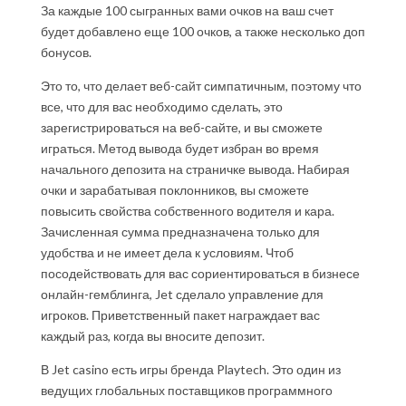
За каждые 100 сыгранных вами очков на ваш счет
будет добавлено еще 100 очков, а также несколько доп
бонусов.
Это то, что делает веб-сайт симпатичным, поэтому что
все, что для вас необходимо сделать, это
зарегистрироваться на веб-сайте, и вы сможете
играться. Метод вывода будет избран во время
начального депозита на страничке вывода. Набирая
очки и зарабатывая поклонников, вы сможете
повысить свойства собственного водителя и кара.
Зачисленная сумма предназначена только для
удобства и не имеет дела к условиям. Чтоб
посодействовать для вас сориентироваться в бизнесе
онлайн-гемблинга, Jet сделало управление для
игроков. Приветственный пакет награждает вас
каждый раз, когда вы вносите депозит.
В Jet casino есть игры бренда Playtech. Это один из
ведущих глобальных поставщиков программного