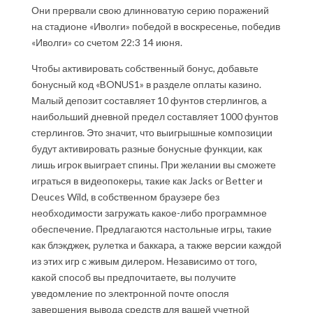
Они прервали свою длинноватую серию поражений
на стадионе «Иволги» победой в воскресенье, победив
«Иволги» со счетом 22:3 14 июня.
Чтобы активировать собственный бонус, добавьте
бонусный код «BONUS1» в разделе оплаты казино.
Малый депозит составляет 10 фунтов стерлингов, а
наибольший дневной предел составляет 1000 фунтов
стерлингов. Это значит, что выигрышные композиции
будут активировать разные бонусные функции, как
лишь игрок выиграет спины. При желании вы сможете
играться в видеопокеры, такие как Jacks or Better и
Deuces Wild, в собственном браузере без
необходимости загружать какое-либо программное
обеспечение. Предлагаются настольные игры, такие
как блэкджек, рулетка и баккара, а также версии каждой
из этих игр с живым дилером. Независимо от того,
какой способ вы предпочитаете, вы получите
уведомление по электронной почте опосля
завершения вывода средств для вашей учетной