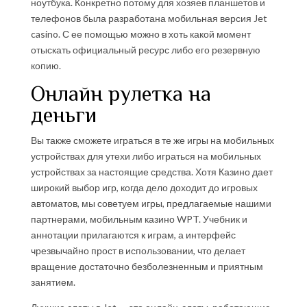
ноутбука. Конкретно потому для хозяев планшетов и
телефонов была разработана мобильная версия Jet
casino. С ее помощью можно в хоть какой момент
отыскать официальный ресурс либо его резервную
копию.
Онлайн рулетка на
деньги
Вы также сможете играться в те же игры на мобильных
устройствах для утехи либо играться на мобильных
устройствах за настоящие средства. Хотя Казино дает
широкий выбор игр, когда дело доходит до игровых
автоматов, мы советуем игры, предлагаемые нашими
партнерами, мобильным казино WPT. Учебник и
аннотации прилагаются к играм, а интерфейс
чрезвычайно прост в использовании, что делает
вращение достаточно безболезненным и приятным
занятием.