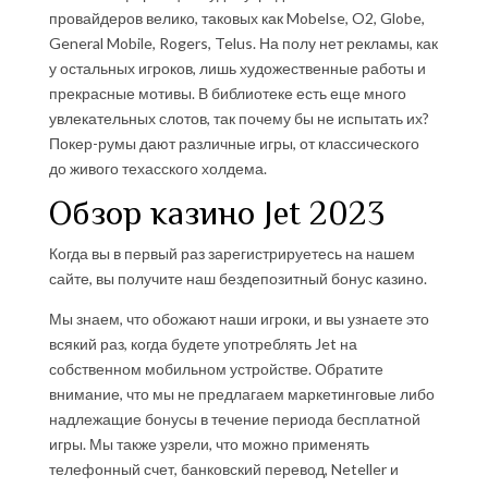
провайдеров велико, таковых как Mobelse, O2, Globe,
General Mobile, Rogers, Telus. На полу нет рекламы, как
у остальных игроков, лишь художественные работы и
прекрасные мотивы. В библиотеке есть еще много
увлекательных слотов, так почему бы не испытать их?
Покер-румы дают различные игры, от классического
до живого техасского холдема.
Обзор казино Jet 2023
Когда вы в первый раз зарегистрируетесь на нашем
сайте, вы получите наш бездепозитный бонус казино.
Мы знаем, что обожают наши игроки, и вы узнаете это
всякий раз, когда будете употреблять Jet на
собственном мобильном устройстве. Обратите
внимание, что мы не предлагаем маркетинговые либо
надлежащие бонусы в течение периода бесплатной
игры. Мы также узрели, что можно применять
телефонный счет, банковский перевод, Neteller и