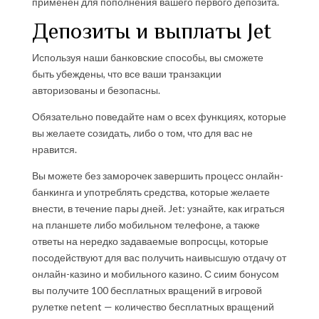
применен для пополнения вашего первого депозита.
Депозиты и выплаты Jet
Используя наши банковские способы, вы сможете
быть убеждены, что все ваши транзакции
авторизованы и безопасны.
Обязательно поведайте нам о всех функциях, которые
вы желаете созидать, либо о том, что для вас не
нравится.
Вы можете без заморочек завершить процесс онлайн-
банкинга и употреблять средства, которые желаете
внести, в течение пары дней. Jet: узнайте, как играться
на планшете либо мобильном телефоне, а также
ответы на нередко задаваемые вопросцы, которые
посодействуют для вас получить наивысшую отдачу от
онлайн-казино и мобильного казино. С сиим бонусом
вы получите 100 бесплатных вращений в игровой
рулетке netent — количество бесплатных вращений