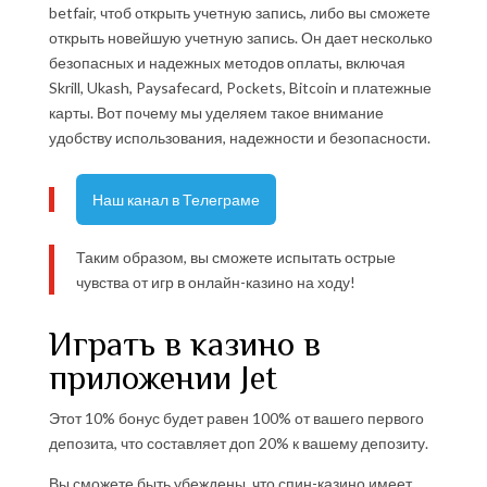
betfair, чтоб открыть учетную запись, либо вы сможете
открыть новейшую учетную запись. Он дает несколько
безопасных и надежных методов оплаты, включая
Skrill, Ukash, Paysafecard, Pockets, Bitcoin и платежные
карты. Вот почему мы уделяем такое внимание
удобству использования, надежности и безопасности.
Наш канал в Телеграме
Таким образом, вы сможете испытать острые
чувства от игр в онлайн-казино на ходу!
Играть в казино в
приложении Jet
Этот 10% бонус будет равен 100% от вашего первого
депозита, что составляет доп 20% к вашему депозиту.
Вы сможете быть убеждены, что спин-казино имеет