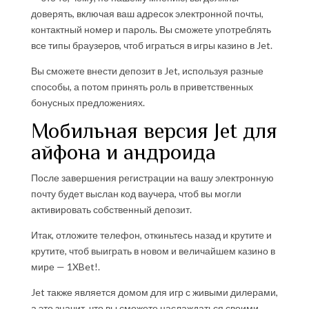
доверять, включая ваш адресок электронной почты,
контактный номер и пароль. Вы сможете употреблять
все типы браузеров, чтоб играться в игры казино в Jet.
Вы сможете внести депозит в Jet, используя разные
способы, а потом принять роль в приветственных
бонусных предложениях.
Мобильная версия Jet для
айфона и андроида
После завершения регистрации на вашу электронную
почту будет выслан код ваучера, чтоб вы могли
активировать собственный депозит.
Итак, отложите телефон, откиньтесь назад и крутите и
крутите, чтоб выиграть в новом и величайшем казино в
мире — 1XBet!.
Jet также является домом для игр с живыми дилерами,
а это значит, что вы сможете наслаждаться своими