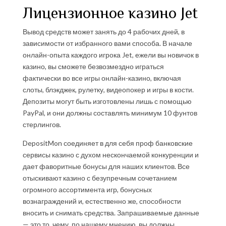
Лицензионное казино Jet
Вывод средств может занять до 4 рабочих дней, в
зависимости от избранного вами способа. В начале
онлайн-опыта каждого игрока Jet, ежели вы новичок в
казино, вы сможете безвозмездно играться
фактически во все игры онлайн-казино, включая
слоты, блэкджек, рулетку, видеопокер и игры в кости.
Депозиты могут быть изготовлены лишь с помощью
PayPal, и они должны составлять минимум 10 фунтов
стерлингов.
DepositMon соединяет в для себя проф банковские
сервисы казино с духом нескончаемой конкуренции и
дает фаворитные бонусы для наших клиентов. Все
отыскивают казино с безупречным сочетанием
огромного ассортимента игр, бонусных
вознаграждений и, естественно же, способности
вносить и снимать средства. Запрашиваемые данные
— это то, чему, по нашему мнению, вы должны