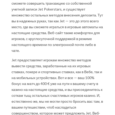
сможете совершить транзакцию со собственной
учетной записи Jet Pokerstars, и существует
множество остальных методов внесения депозита. Тут
вы в надежных руках, так как Jet — это до этого всего
место, где вы сможете играться в игровые автоматы на
настоящие средства. Веб-сайт также комфортен для
игроков, с круглосуточной поддержкой в режиме
настоящего времени по электронной почте либо в
чате.
Jet предоставляет игрокам множество методов
вывести средства, заработанные на их игровых
ставках, покере и спортивных ставках, как в Вебе, так и
на мобильных устройствах. Вот и все — ваш 100%
бонус на матч до 400 € уже на пути к вашему счету в
казино на настоящие средства, и вы присоединитесь к
соткам тыщ остальных счастливых игроков казино. И,
естественно же, мы не могли просто бросить вас там, в
вашем путешествии, чтоб насладиться
совершенством, которое может предложить Jet. Веб-