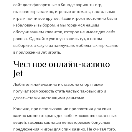
сайт дает фаворитные в Канаде варианты игр,
включая игры казино, игровые автоматы, настольные
игры и почти все другое. Наши игроки постоянно были
избалованы выбором, и мы гордимся нашим
обслуживанием клиентов, которое не имеет для себя
равных. Сделайте учетную запись тут, а потом
выберите, в какую из наилучших мобильных игр казино
в приложении Jet играть.
Честное онлайн-казино
Jet
Любители лайв-казино и ставок на спорт также
получат возможность стать частью таковых игр и
делать ставки настоящими деньгами.
Конечно, при использовании приложения для спин-
казино можно открыть для себя множество остальных
вещей, таковых как наши неповторимые бонусные
предложения и игры для спин-казино. Не считая того,