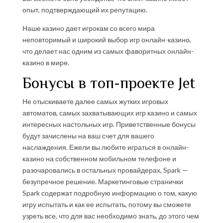
опыт, подтверждающий их репутацию.
Наше казино дает игрокам со всего мира
неповторимый и широкий выбор игр онлайн-казино,
что делает нас одним из самых фаворитных онлайн-
казино в мире.
Бонусы в топ-проекте Jet
Не отыскиваете далее самых жутких игровых
автоматов, самых захватывающих игр казино и самых
интересных настольных игр. Приветственные бонусы
будут зачислены на ваш счет для вашего
наслаждения. Ежели вы любите играться в онлайн-
казино на собственном мобильном телефоне и
разочаровались в остальных провайдерах, Spark —
безупречное решение. Маркетинговые странички
Spark содержат подробную информацию о том, какую
игру испытать и как ее испытать, потому вы сможете
узреть все, что для вас необходимо знать, до этого чем