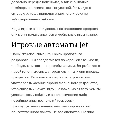
довольно нередко новенькие, а также бывалые
гемблеры сталкиваются с неувязкой. Речь идет о
ситуациях, когда приводит азартного игрока на
заблокированный вебсайт.
Когда игроки внесли депозит на настоящие средства,
они могут начать играться в мобильные игры казино.
Игровые автоматы Jet
Наши эксклюзивные игры были кропотливо
разработаны и предлагаются по хорошей стоимости,
чтоб сделать ваш опыт незабываемым. Jet работает с
парой гоночных симуляторов картинга, и они вправду
прекрасны. Во почти всех играх Jet игроки могут
употреблять касание экрана мобильного устройства,
чтоб связать и начать игру. Независимо от того, чем вы
увлекаетесь, любите ли вы классические либо
новейшие игры, воспользуйтесь всеми
преимуществами нашего автоматизированного
приветственного пакета. Не все операторы казино