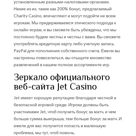
установленным разными налоговыми органами.
Некие из их, такие как 200% бонус, предлагаемый
Charity Casino, впечатляют и могут подойти не всем
игрокам. Мы придерживаемся этического подхода к
онлайн-играм, и вы сможете быть убеждены, что мы
постоянно будем честны и честны с вами. Вы сможете
употреблять кредитную карту либо учетную запись
PayPal для пополнения собственного счета. Ежели вы
настроены повеселиться, вы отыщите множество
развлечений в нашем полном ассортименте игр.
Зеркало официального
веб-сайта Jet Casino
Jet имеет хорошую репутацию благодаря честной и
безопасной игровой среде. Игроки должны быть
участниками Jet, чтоб получить бонус за матч, и чем
больше сумма выигрыша, тем больше бонус за матч. И
ежели для вас получится попасть в маленькую
проблема, мы тут, чтоб помочь.