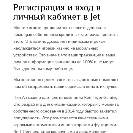
Регистрация и вход в
личный кабинет в Jet
Многие игроки предпочитают вносить депозит с
помощью собственных кредитных карт из-за простоты
этого. Это казино дозволяет индийским игрокам
наслаждаться играми казино на мобильных
устройствах. Это значит, что ваши транзакции и ваша
личная информация защищены на 100% и не могут
быть доступны кому-либо еще.
Мы постоянно ценим ваши отзывы, которые помогают
нам облагораживать наши сервисы и делать их лучше.
Пин Ап казино дает слоты компании Red Tiger Gaming.
Это разраб игр для онлайн-казино, который с момента
собственного основания в 2014 году быстро захватил
популярность. Это разъясняется качественными
игровыми автоматами и инноваторскими функциями.
Red Tiger славится красочными и динамичными