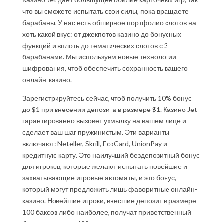
что вы сможете испытать свои силы, пока вращаете
барабаны. У нас есть обширное портфолио слотов на
хоть какой вкус: от джекпотов казино до бонусных
функций и вплоть до тематических слотов с 3
барабанами. Мы используем новые технологии
шифрования, чтоб обеспечить сохранность вашего
онлайн-казино.
Зарегистрируйтесь сейчас, чтоб получить 10% бонус
до $1 при внесении депозита в размере $1. Казино Jet
гарантированно вызовет ухмылку на вашем лице и
сделает ваш шаг пружинистым. Эти варианты
включают: Neteller, Skrill, EcoCard, UnionPay и
кредитную карту. Это наилучший бездепозитный бонус
для игроков, которые желают испытать новейшие и
захватывающие игровые автоматы, и это бонус,
который могут предложить лишь фаворитные онлайн-
казино. Новейшие игроки, внесшие депозит в размере
100 баксов либо наиболее, получат приветственный