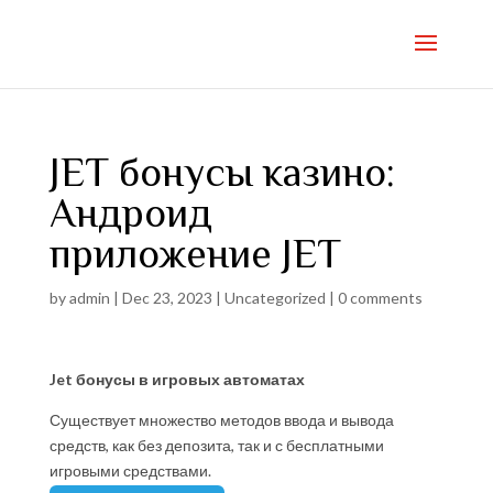
JET бонусы казино:
Андроид
приложение JET
by
admin
|
Dec 23, 2023
|
Uncategorized
|
0 comments
Jet бонусы в игровых автоматах
Существует множество методов ввода и вывода
средств, как без депозита, так и с бесплатными
игровыми средствами.