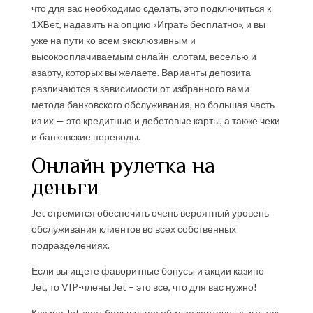
что для вас необходимо сделать, это подключиться к
1XBet, надавить на опцию «Играть бесплатно», и вы
уже на пути ко всем эксклюзивным и
высокооплачиваемым онлайн-слотам, веселью и
азарту, которых вы желаете. Варианты депозита
различаются в зависимости от избранного вами
метода банковского обслуживания, но большая часть
из их — это кредитные и дебетовые карты, а также чеки
и банковские переводы.
Онлайн рулетка на
деньги
Jet стремится обеспечить очень вероятный уровень
обслуживания клиентов во всех собственных
подразделениях.
Если вы ищете фаворитные бонусы и акции казино
Jet, то VIP-члены Jet – это все, что для вас нужно!
Казино Jet дает большущее обилие карточных игр, так