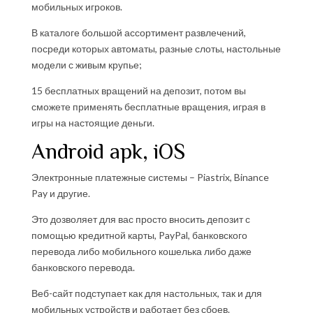
мобильных игроков.
В каталоге большой ассортимент развлечений,
посреди которых автоматы, разные слоты, настольные
модели с живым крупье;
15 бесплатных вращений на депозит, потом вы
сможете применять бесплатные вращения, играя в
игры на настоящие деньги.
Android apk, iOS
Электронные платежные системы – Piastrix, Binance
Pay и другие.
Это дозволяет для вас просто вносить депозит с
помощью кредитной карты, PayPal, банковского
перевода либо мобильного кошелька либо даже
банковского перевода.
Веб-сайт подступает как для настольных, так и для
мобильных устройств и работает без сбоев.