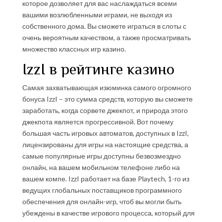
которое дозволяет для вас наслаждаться всеми
вашими возлюбленными играми, не выходя из
собственного дома. Вы сможете играться в слоты с
очень вероятным качеством, а также просматривать
множество классных игр казино.
IzzI в рейтинге казино
Самая захватывающая изюминка самого огромного
бонуса IzzI – это сумма средств, которую вы сможете
заработать, когда сорвете джекпот, и природа этого
джекпота является прогрессивной. Вот почему
большая часть игровых автоматов, доступных в IzzI,
лицензированы для игры на настоящие средства, а
самые популярные игры доступны безвозмездно
онлайн, на вашем мобильном телефоне либо на
вашем компе. IzzI работает на базе Playtech, 1-го из
ведущих глобальных поставщиков программного
обеспечения для онлайн-игр, чтоб вы могли быть
убеждены в качестве игрового процесса, который для