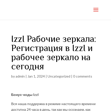
IzzI Рабочие зеркала:
Регистрация в IzzI и
рабочее зеркало на
сегодня
by
admin
|
Jan 1, 2024
|
Uncategorized
|
0 comments
Бонус-коды IzzI
Вся наша поддержка в режиме настоящего времени
доступна 24 часа в день, так как мы осознаем, как