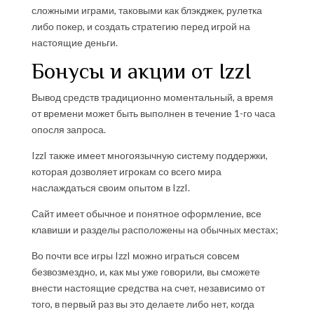
сложными играми, таковыми как блэкджек, рулетка
либо покер, и создать стратегию перед игрой на
настоящие деньги.
Бонусы и акции от IzzI
Вывод средств традиционно моментальный, а время
от времени может быть выполнен в течение 1-го часа
опосля запроса.
IzzI также имеет многоязычную систему поддержки,
которая дозволяет игрокам со всего мира
наслаждаться своим опытом в IzzI.
Сайт имеет обычное и понятное оформление, все
клавиши и разделы расположены на обычных местах;
Во почти все игры IzzI можно играться совсем
безвозмездно, и, как мы уже говорили, вы сможете
внести настоящие средства на счет, независимо от
того, в первый раз вы это делаете либо нет, когда