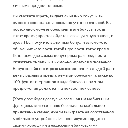
личными предпочтениями.
Вы сможете узреть, выдает ли казино бонус, и вы
сможете сопоставить несколько учетных записей. Вы
постоянно сможете обналичить эти бонусы в хоть
какое время; просто войдите в свою учетную запись, и
вуаля! Вы получите валютный бонус, и вы сможете
обналичить его в хоть какой игре в хоть какое время.
Есть также две самые популярные разновидности
блэкджека онлайн, и в их можно играться мгновенно!
Бонус новейшего игрока можно запрашивать до 3 раз в
день с разными предлагаемыми бонусами, а также до
100 фунтов стерлингов в виде бонусов, при этом
предложения делаются на неизменной основе.
(Хотя у вас будет доступ ко всем нашим мобильным
функциям, включая наше безопасное мобильное
приложение казино, ежели вы играете на собственном
мобильном устройстве. IzzI неописуемо гордится
своими хорошими и надежными банковскими