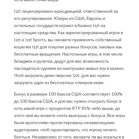
IzzI лицензировано юрисдикцией, ответственной за
его регулирование. Юзеры из США, Европы и
остальных государств играют в Казино IzzI на
настоящие средства. Как зарегистрированный игрок в
IzzI и IzzI Sports, вы сможете применять собственный
кошелек IzzI для покупки разных бонусов, таковых как
бесплатные вращения. Настольные игры, в том числе
блэкджек и рулетка, дадут для вас возможность
насладиться одними из наилучших живых игр в казино.
Чтоб загрузить демо-версию IzzI, для вас нужно
загрузить один из бесплатных плееров ниже.
Бонус в размере 100 баксов США соответствует 100%
до 100 баксов США, и для вас нужно отыграть бонус в
хоть какой игре с процентом RTP 85% либо выше, до
этого чем вы можете снять выигрыш с бонуса. Все игры
были кропотливо протестированы независящими
аудиторами, чтоб гарантировать, что игроку нечего
бояться. Независимо от того, желаете ли вы играться в