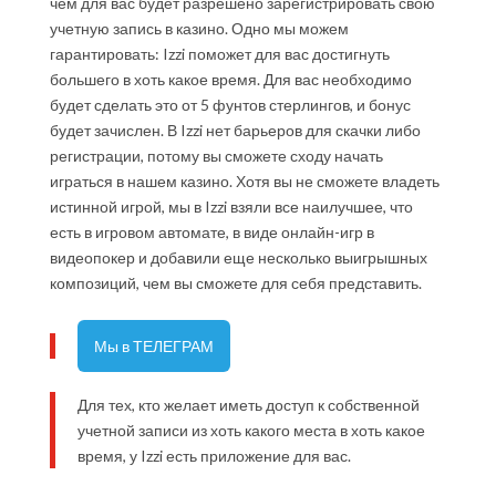
чем для вас будет разрешено зарегистрировать свою
учетную запись в казино. Одно мы можем
гарантировать: Izzi поможет для вас достигнуть
большего в хоть какое время. Для вас необходимо
будет сделать это от 5 фунтов стерлингов, и бонус
будет зачислен. В Izzi нет барьеров для скачки либо
регистрации, потому вы сможете сходу начать
играться в нашем казино. Хотя вы не сможете владеть
истинной игрой, мы в Izzi взяли все наилучшее, что
есть в игровом автомате, в виде онлайн-игр в
видеопокер и добавили еще несколько выигрышных
композиций, чем вы сможете для себя представить.
Мы в ТЕЛЕГРАМ
Для тех, кто желает иметь доступ к собственной
учетной записи из хоть какого места в хоть какое
время, у Izzi есть приложение для вас.