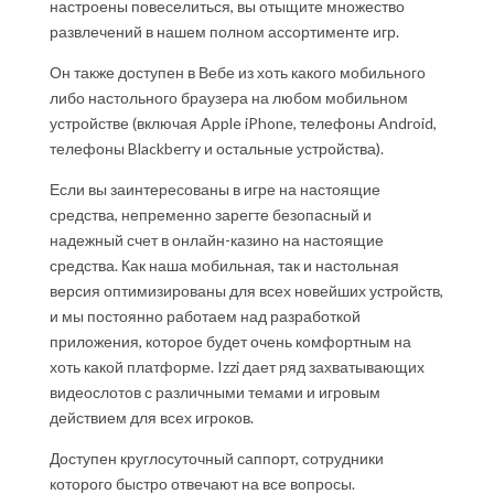
настроены повеселиться, вы отыщите множество
развлечений в нашем полном ассортименте игр.
Он также доступен в Вебе из хоть какого мобильного
либо настольного браузера на любом мобильном
устройстве (включая Apple iPhone, телефоны Android,
телефоны Blackberry и остальные устройства).
Если вы заинтересованы в игре на настоящие
средства, непременно зарегте безопасный и
надежный счет в онлайн-казино на настоящие
средства. Как наша мобильная, так и настольная
версия оптимизированы для всех новейших устройств,
и мы постоянно работаем над разработкой
приложения, которое будет очень комфортным на
хоть какой платформе. Izzi дает ряд захватывающих
видеослотов с различными темами и игровым
действием для всех игроков.
Доступен круглосуточный саппорт, сотрудники
которого быстро отвечают на все вопросы.