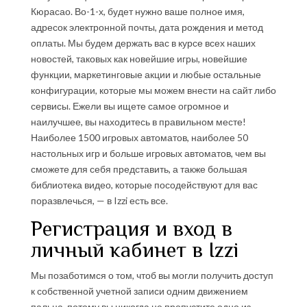
Кюрасао. Во-1-х, будет нужно ваше полное имя,
адресок электронной почты, дата рождения и метод
оплаты. Мы будем держать вас в курсе всех наших
новостей, таковых как новейшие игры, новейшие
функции, маркетинговые акции и любые остальные
конфигурации, которые мы можем внести на сайт либо
сервисы. Ежели вы ищете самое огромное и
наилучшее, вы находитесь в правильном месте!
Наиболее 1500 игровых автоматов, наиболее 50
настольных игр и больше игровых автоматов, чем вы
сможете для себя представить, а также большая
библиотека видео, которые посодействуют для вас
поразвлечься, — в Izzi есть все.
Регистрация и вход в
личный кабинет в Izzi
Мы позаботимся о том, чтоб вы могли получить доступ
к собственной учетной записи одним движением
пальца, потому вы никогда не пропустите одно из