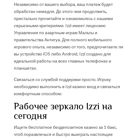
Независимо от вашего выбора, ваш платеж будет
обработан немедля. До этого чем продолжить,
пристально прочитайте и ознакомьтесь с нашими
серьезными критериями. Izzi имеет лицензию
Управления по азартным играм Мальты и
правительства Антигуа. Для полного мобильного
игрового опыта, независимо от того, предпочитаете ли
вы устройство iOS либо Android, Izzi создано для
идеальной работы на всех главных телефонах и
планшетах.
Связаться со службой поддержки просто. Игроку
необходимо выполнить в Izzi казино вход и связаться
комфортным способом:
Рабочее зеркало Izzi на
сегодня
Ищете бесплатное бездепозитное казино за 1 бакс,
чтоб поразвлечься и быстро выиграть настоящие