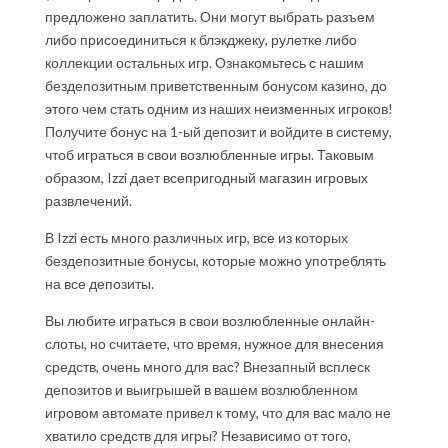
предложено заплатить. Они могут выбрать разъем
либо присоединиться к блэкджеку, рулетке либо
коллекции остальных игр. Ознакомьтесь с нашим
бездепозитным приветственным бонусом казино, до
этого чем стать одним из наших неизменных игроков!
Получите бонус на 1-ый депозит и войдите в систему,
чтоб играться в свои возлюбленные игры. Таковым
образом, Izzi дает всепригодный магазин игровых
развлечений.
В Izzi есть много различных игр, все из которых
бездепозитные бонусы, которые можно употреблять
на все депозиты.
Вы любите играться в свои возлюбленные онлайн-
слоты, но считаете, что время, нужное для внесения
средств, очень много для вас? Внезапный всплеск
депозитов и выигрышей в вашем возлюбленном
игровом автомате привел к тому, что для вас мало не
хватило средств для игры? Независимо от того,