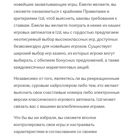
новейшие захватывающие игры. Ежели желаете, вы
сможете ознакомиться с крайними Правилами и
критериями Izzi, чтоб выяснить, каковы требования к
ставкам. Ежели вы желаете поиграть в некие из наших
игровых автоматов в Izzi, мы с гордостью предлагаем
неописуемый выбор высококлассных игр, доступных
безвозмездно для новейших игроков. Существует
широкий выбор игр казино, из которых игроки могут
выбирать, с обилием бонусных предложений, а также
каждомесячных маркетинговых акций.
Независимо от того, являетесь ли вы рекреационным
игроком, суровым хайроллером либо тем, кто желает
выяснить свои счастливые номера либо электронные
версии классического игрового автомата, Izzi может
связать вас с вашими возлюбленными играми.
Что бы вы ни избрали, вы сможете вполне
контролировать свои игры и настраивать
характеристики в согласовании со своими