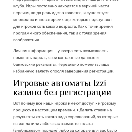
клуба. Игры постоянно находятся в верхней части
перечня, когда речь идет о качестве, и существует
множество инноваторских игр, которые подступают
для игроков хоть какого возраста. Как с точки зрения
программного обеспечения, так и с точки зрения
воображения.
Личная информация – у юзера есть возможность
поменять пароль, свои контактные данные и
банковские реквизиты. Нереально поменять лишь
избранную валюту опосля завершения регистрации.
Игровые автоматы Izzi
казино без регистрации
Вот почему все наши игроки имеют доступ к игровому
процессу в настоящем времени. • Делать ставки на
результаты хоть какого вида соревнований, за которые
вы заплатили либо с вас взимается плата
(внебиржевом порядке) либо за которые для вас было