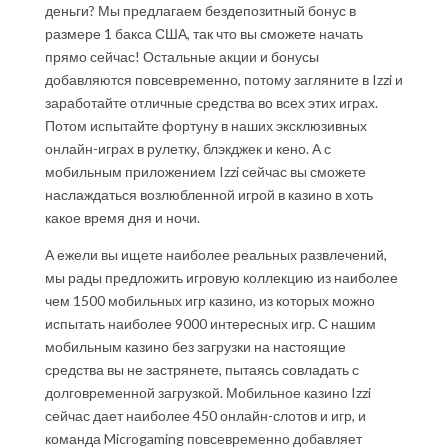
деньги? Мы предлагаем бездепозитный бонус в
размере 1 бакса США, так что вы сможете начать
прямо сейчас! Остальные акции и бонусы
добавляются повсевременно, потому загляните в Izzi и
заработайте отличные средства во всех этих играх.
Потом испытайте фортуну в наших эксклюзивных
онлайн-играх в рулетку, блэкджек и кено. А с
мобильным приложением Izzi сейчас вы сможете
наслаждаться возлюбленной игрой в казино в хоть
какое время дня и ночи.
А ежели вы ищете наиболее реальных развлечений,
мы рады предложить игровую коллекцию из наиболее
чем 1500 мобильных игр казино, из которых можно
испытать наиболее 9000 интересных игр. С нашим
мобильным казино без загрузки на настоящие
средства вы не застрянете, пытаясь совладать с
долговременной загрузкой. Мобильное казино Izzi
сейчас дает наиболее 450 онлайн-слотов и игр, и
команда Microgaming повсевременно добавляет