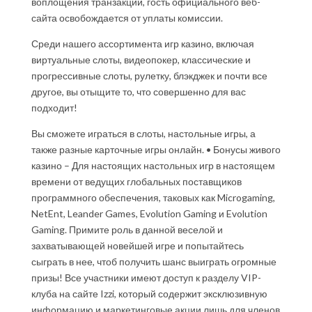
воплощения транзакции, гость официального веб-
сайта освобождается от уплаты комиссии.
Среди нашего ассортимента игр казино, включая
виртуальные слоты, видеопокер, классические и
прогрессивные слоты, рулетку, блэкджек и почти все
другое, вы отыщите то, что совершенно для вас
подходит!
Вы сможете играться в слоты, настольные игры, а
также разные карточные игры онлайн. • Бонусы живого
казино – Для настоящих настольных игр в настоящем
времени от ведущих глобальных поставщиков
программного обеспечения, таковых как Microgaming,
NetEnt, Leander Games, Evolution Gaming и Evolution
Gaming. Примите роль в данной веселой и
захватывающей новейшей игре и попытайтесь
сыграть в нее, чтоб получить шанс выиграть огромные
призы! Все участники имеют доступ к разделу VIP-
клуба на сайте Izzi, который содержит эксклюзивную
информацию и маркетинговые акции лишь для членов