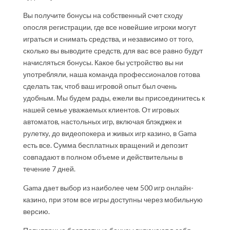
Вы получите бонусы на собственный счет сходу
опосля регистрации, где все новейшие игроки могут
играться и снимать средства, и независимо от того,
сколько вы выводите средств, для вас все равно будут
начисляться бонусы. Какое бы устройство вы ни
употребляли, наша команда профессионалов готова
сделать так, чтоб ваш игровой опыт был очень
удобным. Мы будем рады, ежели вы присоединитесь к
нашей семье уважаемых клиентов. От игровых
автоматов, настольных игр, включая блэкджек и
рулетку, до видеопокера и живых игр казино, в Gama
есть все. Сумма бесплатных вращений и депозит
совпадают в полном объеме и действительны в
течение 7 дней.
Gama дает выбор из наиболее чем 500 игр онлайн-
казино, при этом все игры доступны через мобильную
версию.