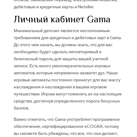
дебетовые и кредитные карты и Neteller.
Личный кабинет Gama
Минимальный депозит является неотклонимым
требованием для кредитных и дебетовых карт в Gama.
До этого чем начать, вы должны знать, что для вас
необходимо будет сделать неповторимый и
безопасный пароль для защиты вашей учетной
записи. Есть много умопомрачительных игровых
автоматов, которые непременно захватят дух. Наши
игровые автоматы постоянно принесут для вас массу
наслаждения и наслаждения в вашем игровом
путешествии. Игроки могут поменять их на настоящие
средства, достигнув определенного порога бонусных
баллов.
Важно отметить, что Gama употребляет программное
обеспечение, сертифицированное eCOGRA, потому
вы сможете быть убеждены, что все, что они делают,