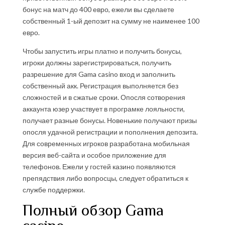
бонус на матч до 400 евро, ежели вы сделаете
собственный 1-ый депозит на сумму не наименее 100
евро.
Чтобы запустить игры платно и получить бонусы,
игроки должны зарегистрироваться, получить
разрешение для Gama casino вход и заполнить
собственный акк. Регистрация выполняется без
сложностей и в сжатые сроки. Опосля сотворения
аккаунта юзер участвует в програмке лояльности,
получает разные бонусы. Новенькие получают призы
опосля удачной регистрации и пополнения депозита.
Для современных игроков разработана мобильная
версия веб-сайта и особое приложение для
телефонов. Ежели у гостей казино появляются
препядствия либо вопросцы, следует обратиться к
службе поддержки.
Полный обзор Gama