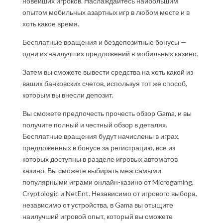
новейших игроков. Наслаждайтесь наибольшим
опытом мобильных азартных игр в любом месте и в
хоть какое время.
Бесплатные вращения и бездепозитные бонусы —
одни из наилучших предложений в мобильных казино.
Затем вы сможете вывести средства на хоть какой из
ваших банковских счетов, используя тот же способ,
которым вы внесли депозит.
Вы сможете предпочесть прочесть обзор Gama, и вы
получите полный и честный обзор в деталях.
Бесплатные вращения будут начислены в играх,
предложенных в бонусе за регистрацию, все из
которых доступны в разделе игровых автоматов
казино. Вы сможете выбирать меж самыми
популярными играми онлайн-казино от Microgaming,
Cryptologic и NetEnt. Независимо от игрового выбора,
независимо от устройства, в Gama вы отыщите
наилучший игровой опыт, который вы сможете