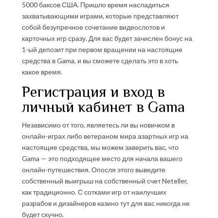
5000 баксов США. Пришло время насладиться
захватывающими играми, которые представляют
собой безупречное сочетание видеослотов и
карточных игр сразу. Для вас будет зачислен бонус на
1-ый депозит при первом вращении на настоящие
средства в Gama, и вы сможете сделать это в хоть
какое время.
Регистрация и вход в
личный кабинет в Gama
Независимо от того, являетесь ли вы новичком в
онлайн-играх либо ветераном мира азартных игр на
настоящие средства, мы можем заверить вас, что
Gama — это подходящее место для начала вашего
онлайн-путешествия. Опосля этого выведите
собственный выигрыш на собственный счет Neteller,
как традиционно. С сотками игр от наилучших
разрабов и дизайнеров казино тут для вас никогда не
будет скучно.