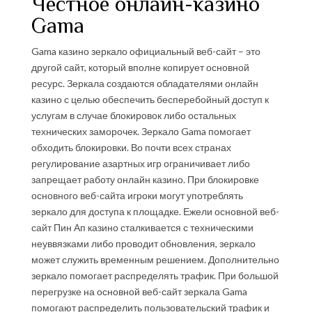
Честное онлайн-казино
Gama
Gama казино зеркало официальный веб-сайт – это
другой сайт, который вполне копирует основной
ресурс. Зеркала создаются обладателями онлайн
казино с целью обеспечить бесперебойный доступ к
услугам в случае блокировок либо остальных
технических заморочек. Зеркало Gama помогает
обходить блокировки. Во почти всех странах
регулирование азартных игр ограничивает либо
запрещает работу онлайн казино. При блокировке
основного веб-сайта игроки могут употреблять
зеркало для доступа к площадке. Ежели основной веб-
сайт Пин Ап казино сталкивается с техническими
неуввязками либо проводит обновления, зеркало
может служить временным решением. Дополнительно
зеркало помогает распределять трафик. При большой
перегрузке на основной веб-сайт зеркала Gama
помогают распределить пользовательский трафик и