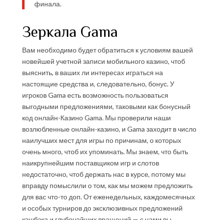
финала.
Зеркала Gama
Вам необходимо будет обратиться к условиям вашей
новейшей учетной записи мобильного казино, чтоб
выяснить, в ваших ли интересах играться на
настоящие средства и, следовательно, бонус. У
игроков Gama есть возможность пользоваться
выгодными предложениями, таковыми как бонусный
код онлайн-Казино Gama. Мы проверили наши
возлюбленные онлайн-казино, и Gama заходит в число
наилучших мест для игры по причинам, о которых
очень много, чтоб их упоминать. Мы знаем, что быть
наикрупнейшим поставщиком игр и слотов
недостаточно, чтоб держать нас в курсе, потому мы
вправду помыслили о том, как мы можем предложить
для вас что-то доп. От еженедельных, каждомесячных
и особых турниров до эксклюзивных предложений
кэшбэка и глубочайших вращений — с нами вы