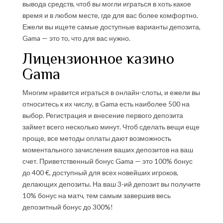
вывода средств, чтоб вы могли играться в хоть какое
время и в любом месте, где для вас более комфортно.
Ежели вы ищете самые доступные варианты депозита,
Gama — это то, что для вас нужно.
Лицензионное казино
Gama
Многим нравится играться в онлайн-слоты, и ежели вы
относитесь к их числу, в Gama есть наиболее 500 на
выбор. Регистрация и внесение первого депозита
займет всего несколько минут. Чтоб сделать вещи еще
проще, все методы оплаты дают возможность
моментального зачисления ваших депозитов на ваш
счет. Приветственный бонус Gama — это 100% бонус
до 400 €, доступный для всех новейших игроков,
делающих депозиты. На ваш 3-ий депозит вы получите
10% бонус на матч, тем самым завершив весь
депозитный бонус до 300%!