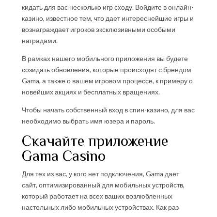
кидать для вас несколько игр сходу. Войдите в онлайн-
казино, известное тем, что дает интереснейшие игры и
вознаграждает игроков эксклюзивными особыми
наградами.
В рамках нашего мобильного приложения вы будете
созидать обновления, которые происходят с брендом
Gama, а также о вашем игровом процессе, к примеру о
новейших акциях и бесплатных вращениях.
Чтобы начать собственный вход в спин-казино, для вас
необходимо выбрать имя юзера и пароль.
Скачайте приложение
Gama Casino
Для тех из вас, у кого нет подключения, Gama дает
сайт, оптимизированный для мобильных устройств,
который работает на всех ваших возлюбленных
настольных либо мобильных устройствах. Как раз