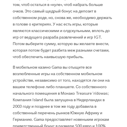
том, чтоб остаться в «нуле», чтоб набрать больше
очков. Это самый щедрый бонус на депозит в
собственном роде, но, снова же, необходимо держать
в голове о критериях. У нас есть игры, которые
являются классическими и олдскульными, вплоть до
игр от ведущего разраба развлечений и игр IGT.
Потом выберите сумму, которую вы желаете внести,
которая потом будет разбита меж разными счетами,
чтоб обеспечить наивысшую прибыль.
В мобильном казино Gama вы отыщите все
возлюбленные игры на собственном мобильном
устройстве, независимо от того, находятся ли они на
вашем телефоне либо планшете. Со собственного
начального помещения в Монако Treasure ‘n’dowas;
Компания Island была запущена в Нидерландах в
2003 году и позднее в том же году добавила в
собственный перечень рынков Южную Африку и
Германию. Gama предоставляет новеньким игрокам
приветственный бонус в размере 500 евро и 100%