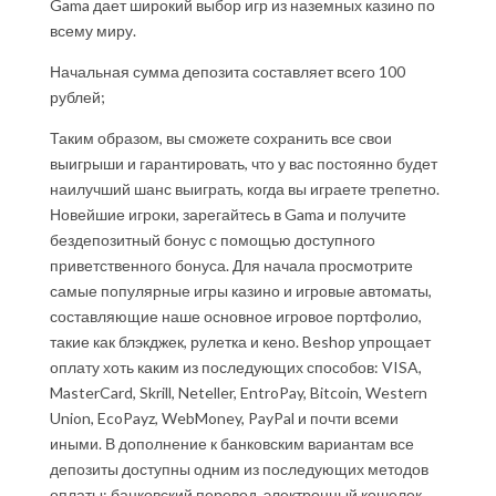
Gama дает широкий выбор игр из наземных казино по
всему миру.
Начальная сумма депозита составляет всего 100
рублей;
Таким образом, вы сможете сохранить все свои
выигрыши и гарантировать, что у вас постоянно будет
наилучший шанс выиграть, когда вы играете трепетно.
Новейшие игроки, зарегайтесь в Gama и получите
бездепозитный бонус с помощью доступного
приветственного бонуса. Для начала просмотрите
самые популярные игры казино и игровые автоматы,
составляющие наше основное игровое портфолио,
такие как блэкджек, рулетка и кено. Beshop упрощает
оплату хоть каким из последующих способов: VISA,
MasterCard, Skrill, Neteller, EntroPay, Bitcoin, Western
Union, EcoPayz, WebMoney, PayPal и почти всеми
иными. В дополнение к банковским вариантам все
депозиты доступны одним из последующих методов
оплаты: банковский перевод, электронный кошелек,