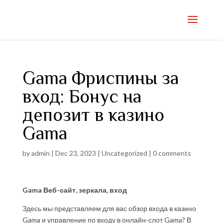
Gama Фриспины за
вход: Бонус на
депозит в казино
Gama
by
admin
|
Dec 23, 2023
|
Uncategorized
|
0 comments
Gama Веб-сайт, зеркала, вход
Здесь мы представляем для вас обзор входа в казино
Gama и управление по входу в онлайн-слот Gama? В