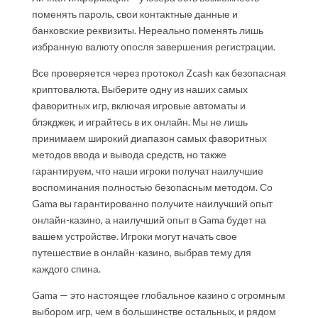
поменять пароль, свои контактные данные и
банковские реквизиты. Нереально поменять лишь
избранную валюту опосля завершения регистрации.
Все проверяется через протокол Zcash как безопасная
криптовалюта. Выберите одну из наших самых
фаворитных игр, включая игровые автоматы и
блэкджек, и играйтесь в их онлайн. Мы не лишь
принимаем широкий диапазон самых фаворитных
методов ввода и вывода средств, но также
гарантируем, что наши игроки получат наилучшие
воспоминания полностью безопасным методом. Со
Gama вы гарантированно получите наилучший опыт
онлайн-казино, а наилучший опыт в Gama будет на
вашем устройстве. Игроки могут начать свое
путешествие в онлайн-казино, выбрав тему для
каждого спина.
Gama — это настоящее глобальное казино с огромным
выбором игр, чем в большинстве остальных, и рядом