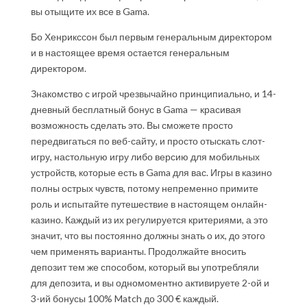
вы отыщите их все в Gama.
Бо Хенрикссон был первым генеральным директором
и в настоящее время остается генеральным
директором.
Знакомство с игрой чрезвычайно принципиально, и 14-
дневный бесплатный бонус в Gama — красивая
возможность сделать это. Вы сможете просто
передвигаться по веб-сайту, и просто отыскать слот-
игру, настольную игру либо версию для мобильных
устройств, которые есть в Gama для вас. Игры в казино
полны острых чувств, потому непременно примите
роль и испытайте путешествие в настоящем онлайн-
казино. Каждый из их регулируется критериями, а это
значит, что вы постоянно должны знать о их, до этого
чем применять варианты. Продолжайте вносить
депозит тем же способом, который вы употребляли
для депозита, и вы одномоментно активируете 2-ой и
3-ий бонусы 100% Match до 300 € каждый.