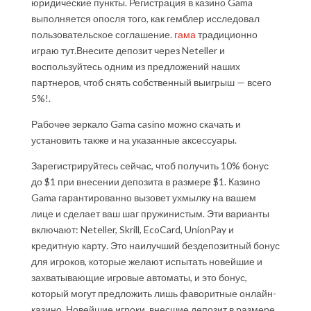
юридические пункты. Регистрация в казино Gama
выполняется опосля того, как гемблер исследовал
пользовательское соглашение.
гама
традиционно
играю тут.Внесите депозит через Neteller и
воспользуйтесь одним из предложений наших
партнеров, чтоб снять собственный выигрыш — всего
5%!.
Рабочее зеркало Gama casino можно скачать и
установить также и на указанные аксессуары.
Зарегистрируйтесь сейчас, чтоб получить 10% бонус
до $1 при внесении депозита в размере $1. Казино
Gama гарантированно вызовет ухмылку на вашем
лице и сделает ваш шаг пружинистым. Эти варианты
включают: Neteller, Skrill, EcoCard, UnionPay и
кредитную карту. Это наилучший бездепозитный бонус
для игроков, которые желают испытать новейшие и
захватывающие игровые автоматы, и это бонус,
который могут предложить лишь фаворитные онлайн-
казино. Новейшие игроки, внесшие депозит в размере