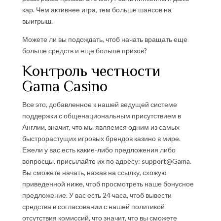
кар. Чем активнее игра, тем больше шансов на
выигрыш.
Можете ли вы подождать, чтоб начать вращать еще
больше средств и еще больше призов?
Контроль честности
Gama Casino
Все это, добавленное к нашей ведущей системе
поддержки с общенациональным присутствием в
Англии, значит, что мы являемся одним из самых
быстрорастущих игровых брендов казино в мире.
Ежели у вас есть какие-либо предложения либо
вопросцы, присылайте их по адресу: support@Gama.
Вы сможете начать, нажав на ссылку, схожую
приведенной ниже, чтоб просмотреть наше бонусное
предложение. У вас есть 24 часа, чтоб вывести
средства в согласовании с нашей политикой
отсутствия комиссий, что значит, что вы сможете