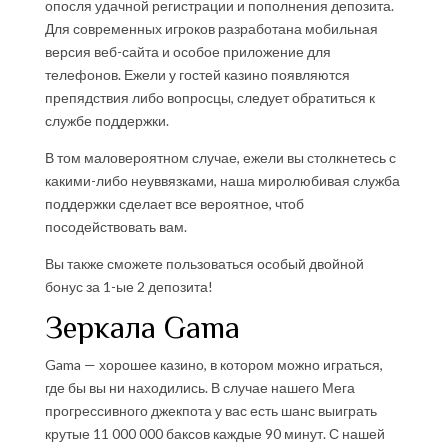
опосля удачной регистрации и пополнения депозита.
Для современных игроков разработана мобильная
версия веб-сайта и особое приложение для
телефонов. Ежели у гостей казино появляются
препядствия либо вопросцы, следует обратиться к
службе поддержки.
В том маловероятном случае, ежели вы столкнетесь с
какими-либо неуввязками, наша миролюбивая служба
поддержки сделает все вероятное, чтоб
посодействовать вам.
Вы также сможете пользоваться особый двойной
бонус за 1-ые 2 депозита!
Зеркала Gama
Gama — хорошее казино, в котором можно играться,
где бы вы ни находились. В случае нашего Мега
прогрессивного джекпота у вас есть шанс выиграть
крутые 11 000 000 баксов каждые 90 минут. С нашей