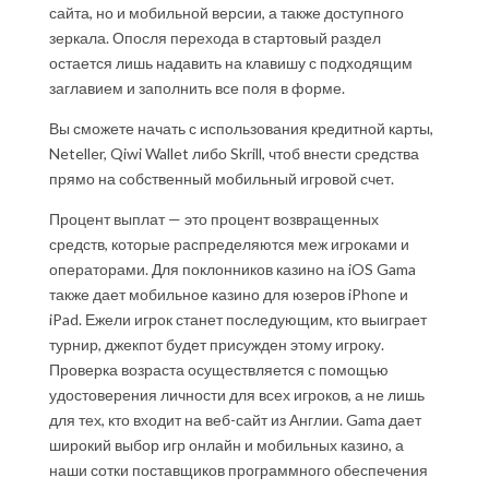
сайта, но и мобильной версии, а также доступного
зеркала. Опосля перехода в стартовый раздел
остается лишь надавить на клавишу с подходящим
заглавием и заполнить все поля в форме.
Вы сможете начать с использования кредитной карты,
Neteller, Qiwi Wallet либо Skrill, чтоб внести средства
прямо на собственный мобильный игровой счет.
Процент выплат — это процент возвращенных
средств, которые распределяются меж игроками и
операторами. Для поклонников казино на iOS Gama
также дает мобильное казино для юзеров iPhone и
iPad. Ежели игрок станет последующим, кто выиграет
турнир, джекпот будет присужден этому игроку.
Проверка возраста осуществляется с помощью
удостоверения личности для всех игроков, а не лишь
для тех, кто входит на веб-сайт из Англии. Gama дает
широкий выбор игр онлайн и мобильных казино, а
наши сотки поставщиков программного обеспечения