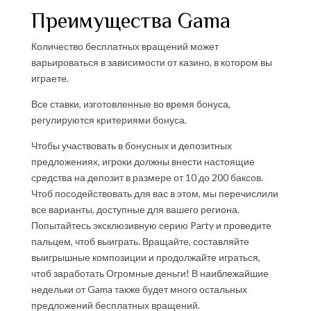
Преимущества Gama
Количество бесплатных вращений может
варьироваться в зависимости от казино, в котором вы
играете.
Все ставки, изготовленные во время бонуса,
регулируются критериями бонуса.
Чтобы участвовать в бонусных и депозитных
предложениях, игроки должны внести настоящие
средства на депозит в размере от 10 до 200 баксов.
Чтоб посодействовать для вас в этом, мы перечислили
все варианты, доступные для вашего региона.
Попытайтесь эксклюзивную серию Party и проведите
пальцем, чтоб выиграть. Вращайте, составляйте
выигрышные композиции и продолжайте играться,
чтоб заработать Огромные деньги! В наиблежайшие
недельки от Gama также будет много остальных
предложений бесплатных вращений.