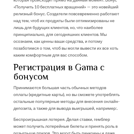
«Получить 10 бесплатных вращений» — это новейший
релизный бонус. Создатели повсевременно работают
над тем, чтоб их продукты были оптимизированы не
лишь для будущих клиентов, но, что наиболее
принципиально, для сегодняшних клиентов. Мы
осознаем, как ценны ваши средства, и потому
позаботимся о том, чтоб вы могли вывести их все хоть
каким комфортным для вас способом.
Регистрация в Gama с
бонусом
Принимаются большая часть обычных методов
оплаты (кредитные карты), но вы сможете употреблять
остальные популярные методы для внесения онлайн-
депозита, а также для вывода выигрышей, например:.
Беспроигрышная лотерея. Делая ставки, гемблер
может получить лотерейные билеты и принять роль в
розыгрыше призов. Это могут быть пинкоины и даже