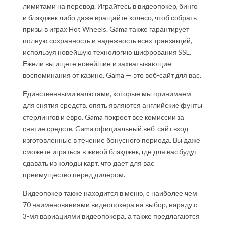
лимитами на перевод. Играйтесь в видеопокер, бинго
и блэкджек либо даже вращайте колесо, чтоб собрать
призы в играх Hot Wheels. Gama также гарантирует
полную сохранность и надежность всех транзакций,
используя новейшую технологию шифрования SSL.
Ежели вы ищете новейшие и захватывающие
воспоминания от казино, Gama — это веб-сайт для вас.
Единственными валютами, которые мы принимаем
для снятия средств, опять являются английские фунты
стерлингов и евро. Gama покроет все комиссии за
снятие средств, Gama официальный веб-сайт вход
изготовленные в течение бонусного периода. Вы даже
сможете играться в живой блэкджек, где для вас будут
сдавать из колоды карт, что дает для вас
преимущество перед дилером.
Видеопокер также находится в меню, с наиболее чем
70 наименованиями видеопокера на выбор, наряду с
3-мя вариациями видеопокера, а также предлагаются