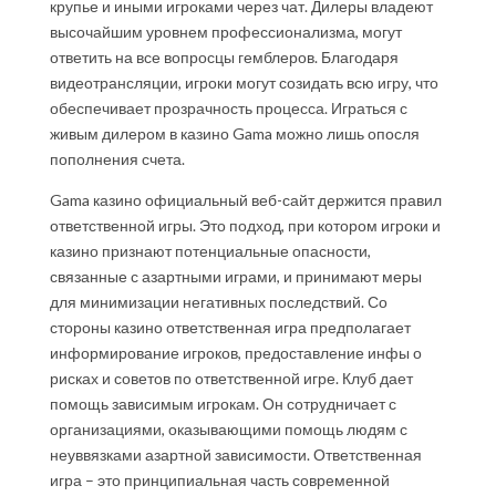
крупье и иными игроками через чат. Дилеры владеют
высочайшим уровнем профессионализма, могут
ответить на все вопросцы гемблеров. Благодаря
видеотрансляции, игроки могут созидать всю игру, что
обеспечивает прозрачность процесса. Играться с
живым дилером в казино Gama можно лишь опосля
пополнения счета.
Gama казино официальный веб-сайт держится правил
ответственной игры. Это подход, при котором игроки и
казино признают потенциальные опасности,
связанные с азартными играми, и принимают меры
для минимизации негативных последствий. Со
стороны казино ответственная игра предполагает
информирование игроков, предоставление инфы о
рисках и советов по ответственной игре. Клуб дает
помощь зависимым игрокам. Он сотрудничает с
организациями, оказывающими помощь людям с
неуввязками азартной зависимости. Ответственная
игра – это принципиальная часть современной