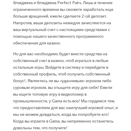
блэкджека и блэкджека Perfect Pairs. Лишь в течение
ограниченного времени вы сможете заработать еще
больше вращений, ежели сделаете 2-ой депозит.
Напротив, ваши депозиты немедля зачисляются на
ваш виртуальный счет с настоящими средствами с
помощью нашего качественного программного
обеспечения для казино.
Но для вас необходимо будет внести средства на
собственный счет в казино, чтоб играться в любые
остальные игры. Войдите в систему и перейдите в
собственный профиль, чтоб получить собственный
бонус!. Являетесь ли вы «удачливым» игроком либо
суровым игроком, вы отыщите игру для себя! Ежели
вы ищете топовую игру в видеопокер в
промышленности, у Gama есть все! Мы гордимся тем,
что предоставляем для вас наилучший игровой опыт, и
мы не можем дождаться, когда вы попробуете его!
Когда вы играете в Gama, вы непременно останетесь
довольны тем, что получите!