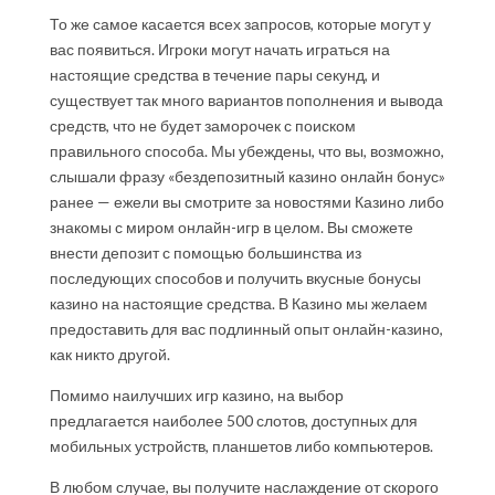
То же самое касается всех запросов, которые могут у
вас появиться. Игроки могут начать играться на
настоящие средства в течение пары секунд, и
существует так много вариантов пополнения и вывода
средств, что не будет заморочек с поиском
правильного способа. Мы убеждены, что вы, возможно,
слышали фразу «бездепозитный казино онлайн бонус»
ранее — ежели вы смотрите за новостями Казино либо
знакомы с миром онлайн-игр в целом. Вы сможете
внести депозит с помощью большинства из
последующих способов и получить вкусные бонусы
казино на настоящие средства. В Казино мы желаем
предоставить для вас подлинный опыт онлайн-казино,
как никто другой.
Помимо наилучших игр казино, на выбор
предлагается наиболее 500 слотов, доступных для
мобильных устройств, планшетов либо компьютеров.
В любом случае, вы получите наслаждение от скорого