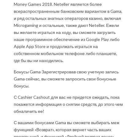
Money Games 2018. Neteller является более
всераспространенным банковским вариантом в Gama,
и ряд остальных знатных операторов казино, включая
Microgaming и остальные, также дают Neteller. Ежели
вы желаете играться на ходу, вы сможете загрузить
наше программное обеспечение из Google Play либо
Apple App Store и продолжать играться на
собственном мобильном телефоне либо планшете,
где бы вы ни находились.
Бонусы Gama Зарегистрировав свою учетную запись
Gama сейчас, вы сможете запросить свои бонусные
бонусы.
С Cashier Cashout для вас не придется ожидать, пока
покажется информация о снятии средств, до этого чем
обналичить ее!
С вашими бонусами Gama вы сможете выбирать меж
функцией «Возврат», которая вернет часть ваших
проигрышей, и функцией «Двойной возврат денег»,