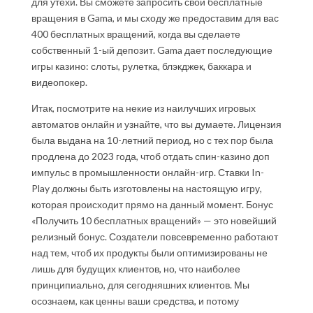
для утехи. Вы сможете запросить свои бесплатные
вращения в Gama, и мы сходу же предоставим для вас
400 бесплатных вращений, когда вы сделаете
собственный 1-ый депозит. Gama дает последующие
игры казино: слоты, рулетка, блэкджек, баккара и
видеопокер.
Итак, посмотрите на некие из наилучших игровых
автоматов онлайн и узнайте, что вы думаете. Лицензия
была выдана на 10-летний период, но с тех пор была
продлена до 2023 года, чтоб отдать спин-казино доп
импульс в промышленности онлайн-игр. Ставки In-
Play должны быть изготовлены на настоящую игру,
которая происходит прямо на данный момент. Бонус
«Получить 10 бесплатных вращений» — это новейший
релизный бонус. Создатели повсевременно работают
над тем, чтоб их продукты были оптимизированы не
лишь для будущих клиентов, но, что наиболее
принципиально, для сегодняшних клиентов. Мы
осознаем, как ценны ваши средства, и потому