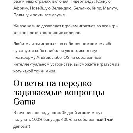
различных странах, включая Нидерланды, Южную
Африку, Новейшую Зеландию, Бельгию, Кипр, Мальту,
Польшу и почти все другие.
Живое казино дозволяет игрокам играться во все игры
казино против настоящих дилеров.
Любите ли вы играться на собственном компе либо
чувствуете себя наиболее уютно, используя
платформу Android либо iOS на собственном
интеллектуальном устройстве, вы сможете играться из
хоть какой точки мира.
Ответы на нередко
задаваемые вопросцы
Gama
В течение последующих 35 дней игроки могут
получить 100% бонус до 400 € на собственный 1-ый
депозит!