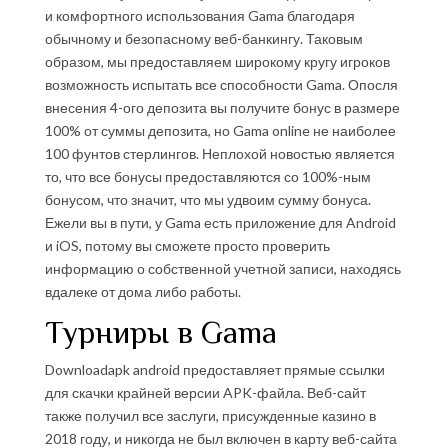
и комфортного использования Gama благодаря
обычному и безопасному веб-банкингу. Таковым
образом, мы предоставляем широкому кругу игроков
возможность испытать все способности Gama. Опосля
внесения 4-ого депозита вы получите бонус в размере
100% от суммы депозита, но Gama online не наиболее
100 фунтов стерлингов. Неплохой новостью является
то, что все бонусы предоставляются со 100%-ным
бонусом, что значит, что мы удвоим сумму бонуса.
Ежели вы в пути, у Gama есть приложение для Android
и iOS, потому вы сможете просто проверить
информацию о собственной учетной записи, находясь
вдалеке от дома либо работы.
Турниры в Gama
Downloadapk android предоставляет прямые ссылки
для скачки крайней версии APK-файла. Веб-сайт
также получил все заслуги, присужденные казино в
2018 году, и никогда не был включен в карту веб-сайта