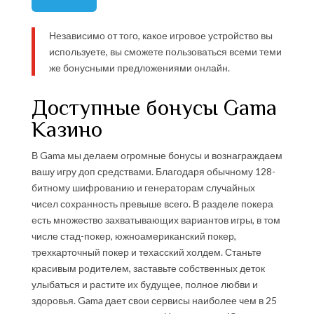
Независимо от того, какое игровое устройство вы
используете, вы сможете пользоваться всеми теми
же бонусными предложениями онлайн.
Доступные бонусы Gama
Казино
В Gama мы делаем огромные бонусы и вознаграждаем
вашу игру доп средствами. Благодаря обычному 128-
битному шифрованию и генераторам случайных
чисел сохранность превыше всего. В разделе покера
есть множество захватывающих вариантов игры, в том
числе стад-покер, южноамериканский покер,
трехкарточный покер и техасский холдем. Станьте
красивым родителем, заставьте собственных деток
улыбаться и растите их будущее, полное любви и
здоровья. Gama дает свои сервисы наиболее чем в 25