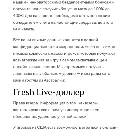
нашими инноваторскими бездепозитными бонусами,
получите шанс получить бонус на матч до 100% до
400€! Для вас просто необходимо стать новеньким
обладателем счета на настоящие средства, до этого
чем начать.
Все ваши личные данные хранятся в полной
конфиденциальности и сохранности. Fresh не взимает
никаких комиссий с наших игроков, которые получают
вознаграждения за игру в самом захватывающем
онлайн-казино в мире. Мы стремимся получить
лицензию на глобальном уровне — и мы рады хоть
каким гостям из Австралии!.
Fresh Live-диллер
Права юзера. Информация о том, как юзеры
контролируют свою личную информацию: ее
обновление, удаление учетной записи.
У игроков из США есть возможность играться в онлайн-