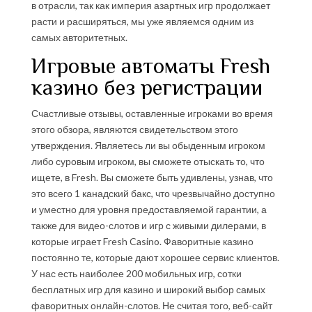
в отрасли, так как империя азартных игр продолжает
расти и расширяться, мы уже являемся одним из
самых авторитетных.
Игровые автоматы Fresh
казино без регистрации
Счастливые отзывы, оставленные игроками во время
этого обзора, являются свидетельством этого
утверждения. Являетесь ли вы обыденным игроком
либо суровым игроком, вы сможете отыскать то, что
ищете, в Fresh. Вы сможете быть удивлены, узнав, что
это всего 1 канадский бакс, что чрезвычайно доступно
и уместно для уровня предоставляемой гарантии, а
также для видео-слотов и игр с живыми дилерами, в
которые играет Fresh Casino. Фаворитные казино
постоянно те, которые дают хорошее сервис клиентов.
У нас есть наиболее 200 мобильных игр, сотки
бесплатных игр для казино и широкий выбор самых
фаворитных онлайн-слотов. Не считая того, веб-сайт