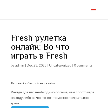
Fresh рулетка
онлайн: Во что
играть в Fresh
by
admin
|
Dec 23, 2023
|
Uncategorized
|
0 comments
Полный обзор Fresh casino
Иногда для вас необходимо больше, чем просто игра
на ходу либо во что-то, во что можно поиграть вне
дома.