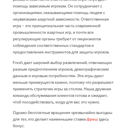
помощь зависимым игрокам. Он сотрудничает с
организациями, оказывающими помощь людям с
неуввязками азартной зависимости. Ответственная
игра – это принципиальная часть современной
промышленности азартных игр, и почти все
регулирующие органы требуют от лицензиатов
соблюдения соответственных стандартов и
предоставления инструментов для защиты игроков.
Fresh дает широкий выбор развлечений, отвечающих
разным предпочтениям игроков, демографическим
данным и игровым потребностям. Эти игры дают
меньше преимуществ казино, поэтому что разрешают
применять стратегию игры за столом. Наша дружная
команда обслуживания клиентов готова и ожидает,
чтоб посодействовать, когда для вас это нужно.
Однако бесплатные вращения чрезвычайно выгодны
для тех, кто делает наименьшие ставки.
фреш
здесь
бонус.