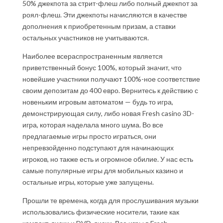
50% джекпота за стрит-флеш либо полный джекпот за
роял-флеш. Эти джекпоты начисляются в качестве
дополнения к приобретенным призам, а ставки
остальных участников не учитываются.
Наиболее всераспространенным является
приветственный бонус 100%, который значит, что
новейшие участники получают 100%-ное соответствие
своим депозитам до 400 евро. Вернитесь к действию с
новеньким игровым автоматом — будь то игра,
демонстрирующая силу, либо новая Fresh casino 3D-
игра, которая наделала много шума. Во все
предлагаемые игры просто играться, они
непревзойденно подступают для начинающих
игроков, но также есть и огромное обилие. У нас есть
самые популярные игры для мобильных казино и
остальные игры, которые уже запущены.
Прошли те времена, когда для прослушивания музыки
использовались физические носители, такие как