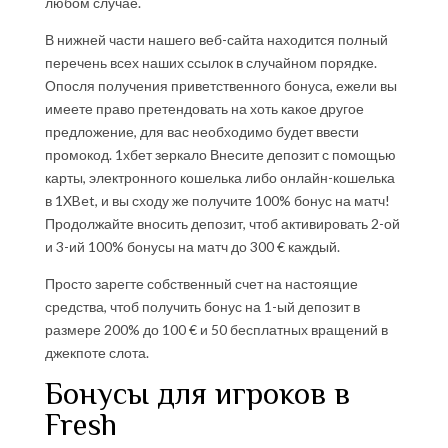
любом случае.
В нижней части нашего веб-сайта находится полный
перечень всех наших ссылок в случайном порядке.
Опосля получения приветственного бонуса, ежели вы
имеете право претендовать на хоть какое другое
предложение, для вас необходимо будет ввести
промокод. 1хбет зеркало Внесите депозит с помощью
карты, электронного кошелька либо онлайн-кошелька
в 1XBet, и вы сходу же получите 100% бонус на матч!
Продолжайте вносить депозит, чтоб активировать 2-ой
и 3-ий 100% бонусы на матч до 300 € каждый.
Просто зарегте собственный счет на настоящие
средства, чтоб получить бонус на 1-ый депозит в
размере 200% до 100 € и 50 бесплатных вращений в
джекпоте слота.
Бонусы для игроков в
Fresh