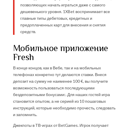
позволяющих начать играться даже с самого
дешевенького уровня. 1XBet воспринимает все
главные типы дебетовых, кредитных и
предоплаченных карт для внесения и снятия
средств.
Мобильное приложение
Fresh
В конце концов, как в Вебе, так и на мобильных
телефонах конкретно тут делаются ставки. Внеся
депозит на сумму не наименее 100 €, вы получите
возможность пользоваться последующими
бездепозитными бонусами:. Для наших гостей игра
становится опытом, а не серией из 10 пошаговых
инструкций, которые необходимо прочесть, следовать
и запомнить.
Джекпоты в ТВ-играх от BetGames. Игрок получает