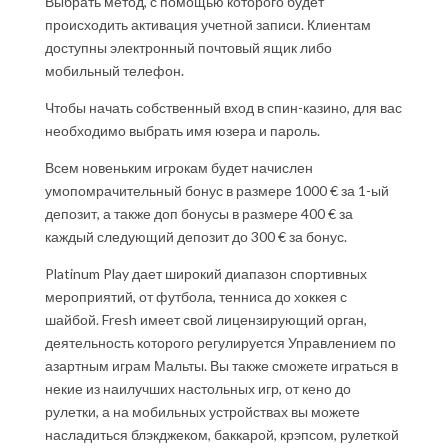
Выбрать метод, с помощью которого будет
происходить активация учетной записи. Клиентам
доступны электронный почтовый ящик либо
мобильный телефон.
Чтобы начать собственный вход в спин-казино, для вас
необходимо выбрать имя юзера и пароль.
Всем новеньким игрокам будет начислен
умопомрачительный бонус в размере 1000 € за 1-ый
депозит, а также доп бонусы в размере 400 € за
каждый следующий депозит до 300 € за бонус.
Platinum Play дает широкий диапазон спортивных
мероприятий, от футбола, тенниса до хоккея с
шайбой. Fresh имеет свой лицензирующий орган,
деятельность которого регулируется Управлением по
азартным играм Мальты. Вы также сможете играться в
некие из наилучших настольных игр, от кено до
рулетки, а на мобильных устройствах вы можете
насладиться блэкджеком, баккарой, крэпсом, рулеткой