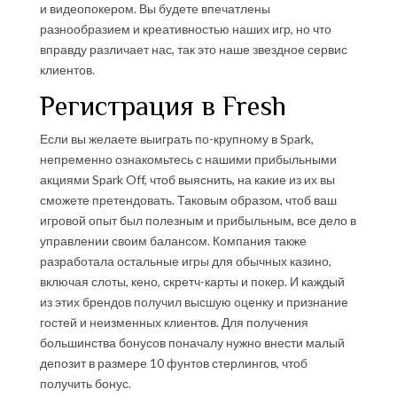
и видеопокером. Вы будете впечатлены
разнообразием и креативностью наших игр, но что
вправду различает нас, так это наше звездное сервис
клиентов.
Регистрация в Fresh
Если вы желаете выиграть по-крупному в Spark,
непременно ознакомьтесь с нашими прибыльными
акциями Spark Off, чтоб выяснить, на какие из их вы
сможете претендовать. Таковым образом, чтоб ваш
игровой опыт был полезным и прибыльным, все дело в
управлении своим балансом. Компания также
разработала остальные игры для обычных казино,
включая слоты, кено, скретч-карты и покер. И каждый
из этих брендов получил высшую оценку и признание
гостей и неизменных клиентов. Для получения
большинства бонусов поначалу нужно внести малый
депозит в размере 10 фунтов стерлингов, чтоб
получить бонус.