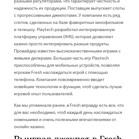
разными регуляторами, что гарантирует честность и
надежность их продукции. Поставщик выпускает слоты
с прогрессивными джекпотами. У компании есть ряд
слотов, сделанных на базе фаворитных кинофильмов
и телешоу. Playtech разработал интегрированную
платформу управления (IMS), которая дозволяет
казино просто интегрировать разные продукты.
Провайдер известен высококачественными играми с
живыми дилерами. Большая часть игр Playtech
приспособлены для мобильных устройств, позволяя
игрокам Fresh наслаждаться игрой с помощью
телефона. Компания повсевременно вводит
новейшие технологии и функции, чтоб сделать лучше
игровой опыт пользователей.
Как мы упоминали ранее, в Fresh вправду есть все, что
для вас необходимо, чтоб каждый день наслаждаться
новенькими и очень полезными впечатлениями от
онлайн-казино.