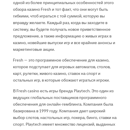
одной из более принципиальных особенностей этого
обзора казино Fresh и тот факт, что они могут быть
гибкими, чтоб играться с той суммой, которую вы
вправду желаете. Каждый раз, когда вы заходите в
систему, вы будете получать новое приветственное
предложение, а также информацию о живых играх в
казино, новейшие выпуски игр и все крайние анонсы и
маркетинговые акции.
Fresh — это программное обеспечение для казино,
которое подступает для игровых автоматов, столов,
карт, рулетки, живого казино, ставок на спорт и
остальных игр, в которые обожают играться игроки.
В Fresh casino есть игры бренда Playtech. Это один из
ведущих глобальных поставщиков программного
обеспечения для онлайн-гемблинга. Компания была
базирована в 1999 году. Компания дает широкий
выбор слотов, настольных игр, покера, бинго, ставки на
спорт. Playtech имеет множество лицензий, выданных