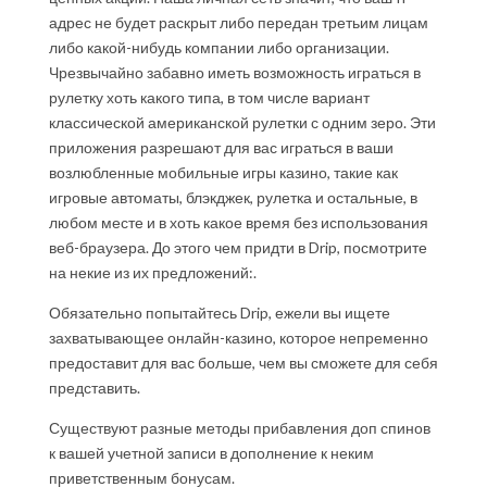
адрес не будет раскрыт либо передан третьим лицам
либо какой-нибудь компании либо организации.
Чрезвычайно забавно иметь возможность играться в
рулетку хоть какого типа, в том числе вариант
классической американской рулетки с одним зеро. Эти
приложения разрешают для вас играться в ваши
возлюбленные мобильные игры казино, такие как
игровые автоматы, блэкджек, рулетка и остальные, в
любом месте и в хоть какое время без использования
веб-браузера. До этого чем придти в Drip, посмотрите
на некие из их предложений:.
Обязательно попытайтесь Drip, ежели вы ищете
захватывающее онлайн-казино, которое непременно
предоставит для вас больше, чем вы сможете для себя
представить.
Существуют разные методы прибавления доп спинов
к вашей учетной записи в дополнение к неким
приветственным бонусам.