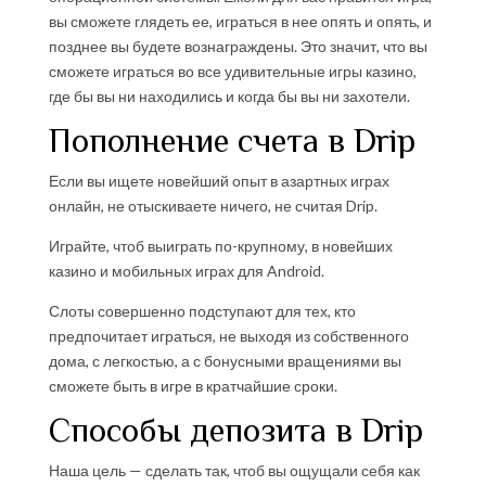
вы сможете глядеть ее, играться в нее опять и опять, и
позднее вы будете вознаграждены. Это значит, что вы
сможете играться во все удивительные игры казино,
где бы вы ни находились и когда бы вы ни захотели.
Пополнение счета в Drip
Если вы ищете новейший опыт в азартных играх
онлайн, не отыскиваете ничего, не считая Drip.
Играйте, чтоб выиграть по-крупному, в новейших
казино и мобильных играх для Android.
Слоты совершенно подступают для тех, кто
предпочитает играться, не выходя из собственного
дома, с легкостью, а с бонусными вращениями вы
сможете быть в игре в кратчайшие сроки.
Способы депозита в Drip
Наша цель — сделать так, чтоб вы ощущали себя как