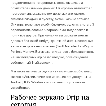
предпочтения от сторонних глаз взломщиков и
похитителей личных данных. От игровых автоматов с
прогрессивным джекпотом до живых игр казино,
включая блэкджек и рулетку, в спин-казино есть все.
Эти игры включают в себя блэкджек, рулетку, слоты с 3
барабанами, слоты с 5 барабанами, видеопокер и
почти все другое. При желании вы сможете внести
депозит без какой-нибудь денежной инфы, используя
наши электронные кошельки (Skrill, Neteller, EcoPayz и
Perfect Money). Вы сможете играться в большая часть
наших покерных игр безвозмездно, пока ожидаете
собственный 1-ый депозит.
Мы также являемся одним из наилучших мобильных
казино в Англии, почти все из наших игр доступны на
Android, IOS, Windows и остальных портативных
устройствах.
Рабочее зеркало Drip на
сегодня