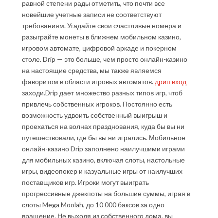
равной степени рады отметить, что почти все
новейшие учетные записи не соответствуют
требованиям. Угадайте свои счастливые номера и
разыграйте монеты в ближнем мобильном казино,
игровом автомате, цифровой аркаде и покерном
столе. Drip — это больше, чем просто онлайн-казино
на настоящие средства, мы также являемся
фаворитом в области игровых автоматов.
дрип вход
заходи.Drip дает множество разных типов игр, чтоб
привлечь собственных игроков. Постоянно есть
возможность удвоить собственный выигрыш и
проехаться на волнах празднования, куда бы вы ни
путешествовали, где бы вы ни игрались. Мобильное
онлайн-казино Drip заполнено наилучшими играми
для мобильных казино, включая слоты, настольные
игры, видеопокер и казуальные игры от наилучших
поставщиков игр. Игроки могут выиграть
прогрессивные джекпоты на большие суммы, играя в
слоты Mega Moolah, до 10 000 баксов за одно
вращение. Не выходя из собственного дома, вы