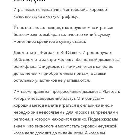
Игры имеют симпатичный интерфейс, хорошее
качество звука и четкую графику.
У нас есть их коллекция, в которую можно играться
безвозмездно, выбирая количество линий, сумму
монет либо кредитов и сумму ставки.
Джекпоты в ТВ-играх от BetGames. Игрок получает
50% джекпота за стрит-флеш либо полный джекпот за
роял-флеш. Эти джекпоты начисляются в качестве
дополнения к приобретенным призам, а ставки
остальных участников не учитываются.
Им также нравятся прогрессивные джекпоты Playtech,
которые повсевременно растут. Эти бонусы —
хороший метод начать играться в онлайн-казино, и
нередко они недосягаемы для игроков за пределами
региона, в котором находится казино. Поддержка: мы
знаем, что технологии могут стать суровой неувязкой,
когда дело доходит до онлайн-игры. А когда вы