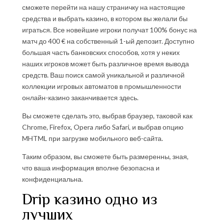
сможете перейти на нашу страничку на настоящие
средства и выбрать казино, в котором вы желали бы
играться. Все новейшие игроки получат 100% бонус на
матч до 400 € на собственный 1-ый депозит. Доступно
большая часть банковских способов, хотя у неких
наших игроков может быть различное время вывода
средств. Ваш поиск самой уникальной и различной
коллекции игровых автоматов в промышленности
онлайн-казино заканчивается здесь.
Вы сможете сделать это, выбрав браузер, таковой как
Chrome, Firefox, Opera либо Safari, и выбрав опцию
MHTML при загрузке мобильного веб-сайта.
Таким образом, вы сможете быть размеренны, зная,
что ваша информация вполне безопасна и
конфиденциальна.
Drip казино одно из
лучших