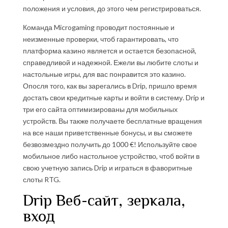
положения и условия, до этого чем регистрироваться.
Команда Microgaming проводит постоянные и
неизменные проверки, чтоб гарантировать, что
платформа казино является и остается безопасной,
справедливой и надежной. Ежели вы любите слоты и
настольные игры, для вас понравится это казино.
Опосля того, как вы зарегались в Drip, пришло время
достать свои кредитные карты и войти в систему. Drip и
три его сайта оптимизированы для мобильных
устройств. Вы также получаете бесплатные вращения
на все наши приветственные бонусы, и вы сможете
безвозмездно получить до 1000 €! Используйте свое
мобильное либо настольное устройство, чтоб войти в
свою учетную запись Drip и играться в фаворитные
слоты RTG.
Drip Веб-сайт, зеркала,
вход