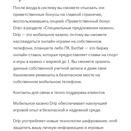
После входа в систему вы сможете отыскать эти
приветственные бонусы на главной страничке,
воспользовавшись опцией «Приветственный бонус
Drip» в разделе «Специальные предложения казино».
Drip — это мобильное казино, потому вы сможете
наслаждаться онлайн-играми на собственном
телефоне, планшете либо ПК. Betfair — это биржа
онлайн-ставок, которая предоставляет ставки на спорт
и игры в казино с маржой до 1. Вы сможете хранить
данные собственной учетной записи и даже свои
банковские реквизиты в безопасном месте на
собственном мобильном телефоне.
Контакты для связи и техно поддержка клиентов
Мобильное казино Drip обеспечивает наилучший
игровой опыт в безопасной и надежной среде.
Drip употребляет новые технологии шифрования, чтоб
защитить вашу личную информацию и игровые