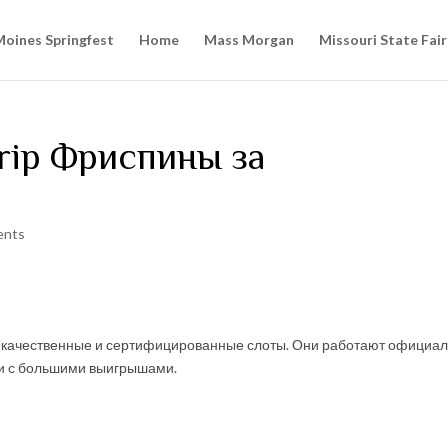
oines Springfest
Home
Mass Morgan
Missouri State Fair
rip Фриспины за
ents
т качественные и сертифицированные слоты. Они работают официа
ки с большими выигрышами.