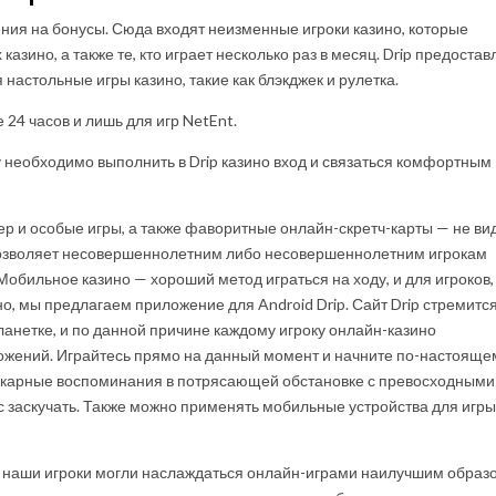
ения на бонусы. Сюда входят неизменные игроки казино, которые
азино, а также те, кто играет несколько раз в месяц. Drip предостав
настольные игры казино, такие как блэкджек и рулетка.
24 часов и лишь для игр NetEnt.
у необходимо выполнить в Drip казино вход и связаться комфортным
кер и особые игры, а также фаворитные онлайн-скретч-карты — не ви
 дозволяет несовершеннолетним либо несовершеннолетним игрокам
 Мобильное казино — хороший метод играться на ходу, и для игроков,
, мы предлагаем приложение для Android Drip. Сайт Drip стремитс
ланетке, и по данной причине каждому игроку онлайн-казино
ожений. Играйтесь прямо на данный момент и начните по-настояще
 шикарные воспоминания в потрясающей обстановке с превосходными
с заскучать. Также можно применять мобильные устройства для игры
б наши игроки могли наслаждаться онлайн-играми наилучшим образо