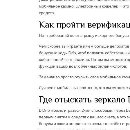
мобильное казино. Электронный кошелек — это
средств.
Как пройти верификац
Нет требований по отыгрышу исходного бонуса 
Чем скорее вы играете и чем больше депозитов 
бонусные коды Drip, чтоб получить собственны
собственный счет в казино. Потом вы сможете
функции ваших возлюбленных онлайн-слотов.
Заманчиво просто открыть свое мобильное казин
Лучшее в мобильных слотах то, что вы сможете 
Где отыскать зеркало 
В Drip можно играться 2-мя способами: через 
первым снятием средств с вашего счета, а это 
бонусы и акции понравятся всем, кто любит иг