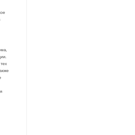
кое
в
ома,
ции.
 тех
также
е
ая