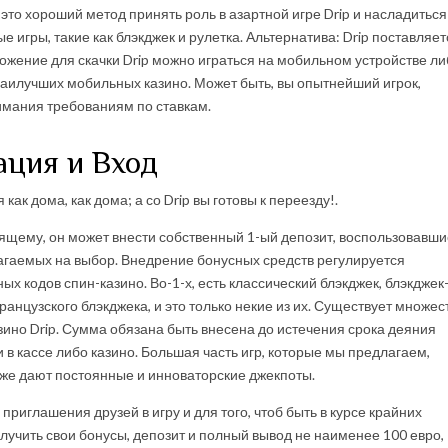
— это хороший метод принять роль в азартной игре Drip и насладиться
е игры, такие как блэкджек и рулетка. Альтернатива: Drip поставляе
иложение для скачки Drip можно играться на мобильном устройстве л
 наилучших мобильных казино. Может быть, вы опытнейший игрок,
нимания требованиям по ставкам.
ация и Вход
ак дома, как дома; а со Drip вы готовы к переезду!.
тоящему, он может внести собственный 1-ый депозит, воспользовавши
агаемых на выбор. Внедрение бонусных средств регулируется
 кодов спин-казино. Во-1-х, есть классический блэкджек, блэкджек
анцузского блэкджека, и это только некие из их. Существует множес
ино Drip. Сумма обязана быть внесена до истечения срока деяния
и в кассе либо казино. Большая часть игр, которые мы предлагаем,
же дают постоянные и инноваторские джекпоты.
риглашения друзей в игру и для того, чтоб быть в курсе крайних
лучить свои бонусы, депозит и полный вывод не наименее 100 евро,