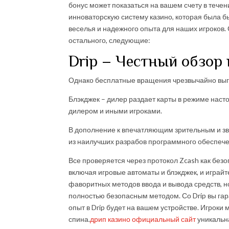
бонус может показаться на вашем счету в тече
инноваторскую систему казино, которая была 
веселья и надежного опыта для наших игроков.
остального, следующие:
Drip – Честный обзор
Однако бесплатные вращения чрезвычайно выго
Блэкджек – дилер раздает карты в режиме насто
дилером и иными игроками.
В дополнение к впечатляющим зрительным и зв
из наилучших разрабов программного обеспечен
Все проверяется через протокол Zcash как без
включая игровые автоматы и блэкджек, и играй
фаворитных методов ввода и вывода средств, н
полностью безопасным методом. Со Drip вы га
опыт в Drip будет на вашем устройстве. Игроки 
спина.
дрип казино официальный сайт
уникальн