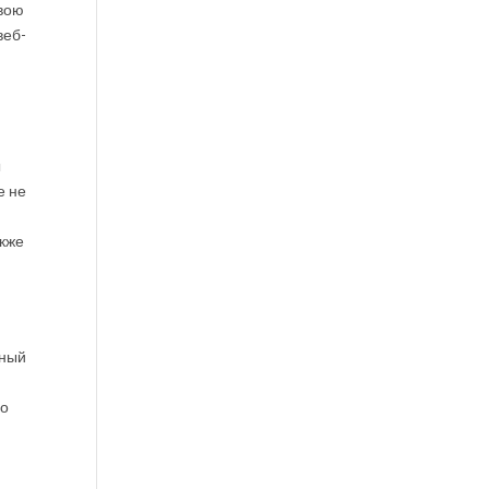
свою
веб-
ы
е не
акже
нный
но