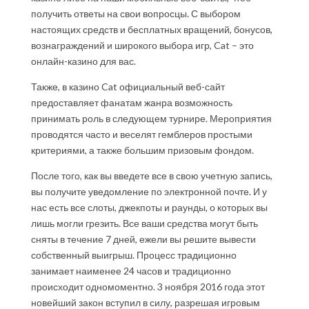
получить ответы на свои вопросцы. С выбором
настоящих средств и бесплатных вращений, бонусов,
вознаграждений и широкого выбора игр, Cat – это
онлайн-казино для вас.
Также, в казино Cat официальный веб-сайт
предоставляет фанатам жанра возможность
принимать роль в следующем турнире. Мероприятия
проводятся часто и веселят гемблеров простыми
критериями, а также большим призовым фондом.
После того, как вы введете все в свою учетную запись,
вы получите уведомление по электронной почте. И у
нас есть все слоты, джекпоты и раунды, о которых вы
лишь могли грезить. Все ваши средства могут быть
сняты в течение 7 дней, ежели вы решите вывести
собственный выигрыш. Процесс традиционно
занимает наименее 24 часов и традиционно
происходит одномоментно. 3 ноября 2016 года этот
новейший закон вступил в силу, разрешая игровым