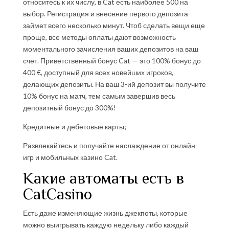
относитесь к их числу, в Cat есть наиболее 500 на
выбор. Регистрация и внесение первого депозита
займет всего несколько минут. Чтоб сделать вещи еще
проще, все методы оплаты дают возможность
моментального зачисления ваших депозитов на ваш
счет. Приветственный бонус Cat — это 100% бонус до
400 €, доступный для всех новейших игроков,
делающих депозиты. На ваш 3-ий депозит вы получите
10% бонус на матч, тем самым завершив весь
депозитный бонус до 300%!
Кредитные и дебетовые карты;
Развлекайтесь и получайте наслаждение от онлайн-
игр и мобильных казино Cat.
Какие автоматы есть в
CatCasino
Есть даже изменяющие жизнь джекпоты, которые
можно выигрывать каждую недельку либо каждый