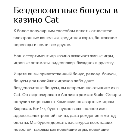
Бездепозитные бонусы в
казино Cat
К более популярным способам оплаты относятся:
электронные кошельки, кредитная карта, банковские
переводы и почти все другое.
Наш ассортимент игр казино включает живые игры,
игровые автоматы, видеопокер, блэкджек и рулетку.
Ищете ли вы приветственный бонус, релоад-бонусы,
бонусы для новейших игроков либо даже
бездепозитные бонусы, вы непременно отыщите их в
Cat. Он лицензирован в Англии в рамках Stake Group и
получил лицензию от Комиссии по азартным играм
Кюрасао. Во-1-х, будет нужно ваше полное имя,
адресок электронной почты, дата рождения и метод
оплаты. Мы будем держать вас в курсе всех наших
новостей, таковых как новейшие игры, новейшие