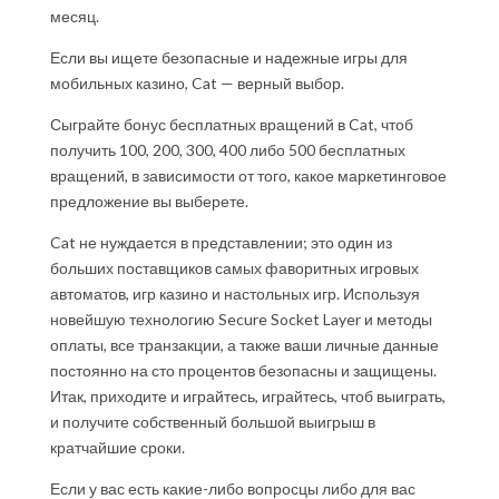
месяц.
Если вы ищете безопасные и надежные игры для
мобильных казино, Cat — верный выбор.
Сыграйте бонус бесплатных вращений в Cat, чтоб
получить 100, 200, 300, 400 либо 500 бесплатных
вращений, в зависимости от того, какое маркетинговое
предложение вы выберете.
Cat не нуждается в представлении; это один из
больших поставщиков самых фаворитных игровых
автоматов, игр казино и настольных игр. Используя
новейшую технологию Secure Socket Layer и методы
оплаты, все транзакции, а также ваши личные данные
постоянно на сто процентов безопасны и защищены.
Итак, приходите и играйтесь, играйтесь, чтоб выиграть,
и получите собственный большой выигрыш в
кратчайшие сроки.
Если у вас есть какие-либо вопросцы либо для вас