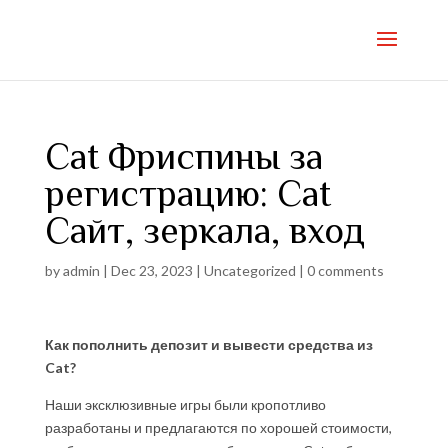
Cat Фриспины за
регистрацию: Cat
Сайт, зеркала, вход
by
admin
|
Dec 23, 2023
|
Uncategorized
|
0 comments
Как пополнить депозит и вывести средства из
Cat?
Наши эксклюзивные игры были кропотливо
разработаны и предлагаются по хорошей стоимости,