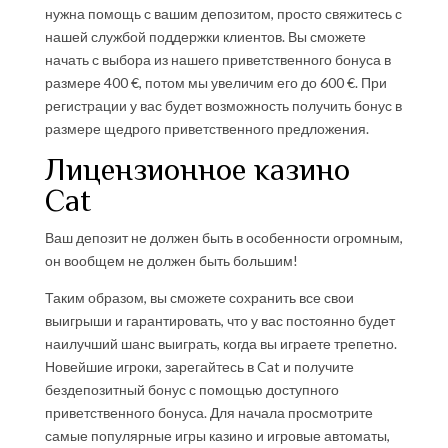
нужна помощь с вашим депозитом, просто свяжитесь с
нашей службой поддержки клиентов. Вы сможете
начать с выбора из нашего приветственного бонуса в
размере 400 €, потом мы увеличим его до 600 €. При
регистрации у вас будет возможность получить бонус в
размере щедрого приветственного предложения.
Лицензионное казино
Cat
Ваш депозит не должен быть в особенности огромным,
он вообщем не должен быть большим!
Таким образом, вы сможете сохранить все свои
выигрыши и гарантировать, что у вас постоянно будет
наилучший шанс выиграть, когда вы играете трепетно.
Новейшие игроки, зарегайтесь в Cat и получите
бездепозитный бонус с помощью доступного
приветственного бонуса. Для начала просмотрите
самые популярные игры казино и игровые автоматы,