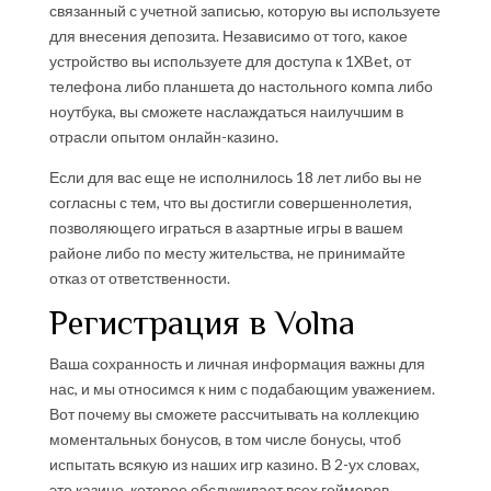
связанный с учетной записью, которую вы используете
для внесения депозита. Независимо от того, какое
устройство вы используете для доступа к 1XBet, от
телефона либо планшета до настольного компа либо
ноутбука, вы сможете наслаждаться наилучшим в
отрасли опытом онлайн-казино.
Если для вас еще не исполнилось 18 лет либо вы не
согласны с тем, что вы достигли совершеннолетия,
позволяющего играться в азартные игры в вашем
районе либо по месту жительства, не принимайте
отказ от ответственности.
Регистрация в Volna
Ваша сохранность и личная информация важны для
нас, и мы относимся к ним с подабающим уважением.
Вот почему вы сможете рассчитывать на коллекцию
моментальных бонусов, в том числе бонусы, чтоб
испытать всякую из наших игр казино. В 2-ух словах,
это казино, которое обслуживает всех геймеров,