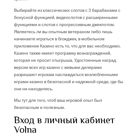
Выбирайте из классических слотов с 3 барабанами с
бонусной функцией, видеослотов с расширенными
функциями и слотов с прогрессивным джекпотом.
Являетесь ли вы опытным ветераном либо лишь
начинаете играться в блэкджек, в мобильном
приложении Казино есть то, что для вас необходимо.
Казино также имеет програмку вознаграждений,
которая не просит отыгрыша. Удостоенные наград
версии всех игр казино с живыми дилерами
разрешают игрокам наслаждаться возлюбленными
играми казино в безопасной и надежной среде, где бы
они ни находились.
Мы тут для того, чтоб ваш игровой опыт был
безопасным и полезным.
Вход в личный кабинет
Volna