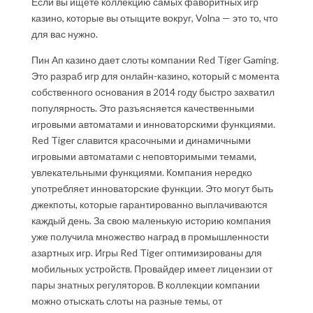
Если вы ищете коллекцию самых фаворитных игр
казино, которые вы отыщите вокруг, Volna — это то, что
для вас нужно.
Пин Ап казино дает слоты компании Red Tiger Gaming.
Это разраб игр для онлайн-казино, который с момента
собственного основания в 2014 году быстро захватил
популярность. Это разъясняется качественными
игровыми автоматами и инноваторскими функциями.
Red Tiger славится красочными и динамичными
игровыми автоматами с неповторимыми темами,
увлекательными функциями. Компания нередко
употребляет инноваторские функции. Это могут быть
джекпоты, которые гарантированно выплачиваются
каждый день. За свою маленькую историю компания
уже получила множество наград в промышленности
азартных игр. Игры Red Tiger оптимизированы для
мобильных устройств. Провайдер имеет лицензии от
пары знатных регуляторов. В коллекции компании
можно отыскать слоты на разные темы, от