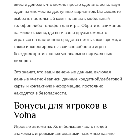
внести депозит, что можно просто сделать, используя
один из множества доступных вариантов. Вы сможете
выбрать настольный комп, планшет, мобильный
телефон либо телефон для игры. Обратите внимание
на живое казино, где вы и ваши друзья сможете
играться на настоящие средства в хоть какое время, а
также инспектировать свои способности игры в
блэкджек против наших узнаваемых виртуальных
дилеров.
Это значит, что ваши денежные данные, включая
данные учетной записи, данные кредитной/дебетовой
карты и контактную информацию, постоянно
находятся в безопасности.
Бонусы для игроков в
Volna
Игровые автоматы: Хотя большая часть людей
знакомы с игровыми автоматами наземных казино,