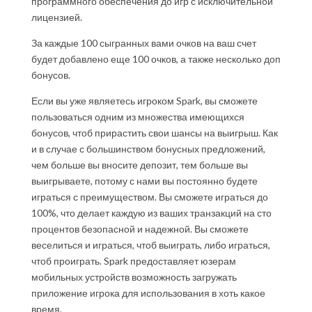
программного обеспечения до игр с исключительной
лицензией.
За каждые 100 сыгранных вами очков на ваш счет
будет добавлено еще 100 очков, а также несколько доп
бонусов.
Если вы уже являетесь игроком Spark, вы сможете
пользоваться одним из множества имеющихся
бонусов, чтоб прирастить свои шансы на выигрыш. Как
и в случае с большинством бонусных предложений,
чем больше вы вносите депозит, тем больше вы
выигрываете, потому с нами вы постоянно будете
играться с преимуществом. Вы сможете играться до
100%, что делает каждую из ваших транзакций на сто
процентов безопасной и надежной. Вы сможете
веселиться и играться, чтоб выиграть, либо играться,
чтоб проиграть. Spark предоставляет юзерам
мобильных устройств возможность загружать
приложение игрока для использования в хоть какое
время.