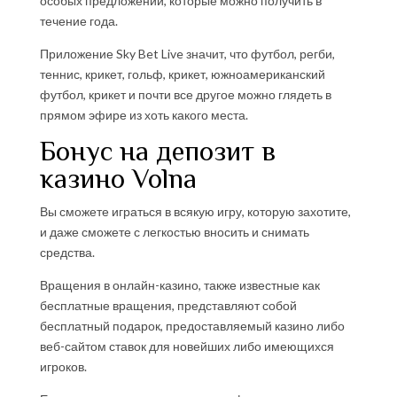
особых предложений, которые можно получить в
течение года.
Приложение Sky Bet Live значит, что футбол, регби,
теннис, крикет, гольф, крикет, южноамериканский
футбол, крикет и почти все другое можно глядеть в
прямом эфире из хоть какого места.
Бонус на депозит в
казино Volna
Вы сможете играться в всякую игру, которую захотите,
и даже сможете с легкостью вносить и снимать
средства.
Вращения в онлайн-казино, также известные как
бесплатные вращения, представляют собой
бесплатный подарок, предоставляемый казино либо
веб-сайтом ставок для новейших либо имеющихся
игроков.