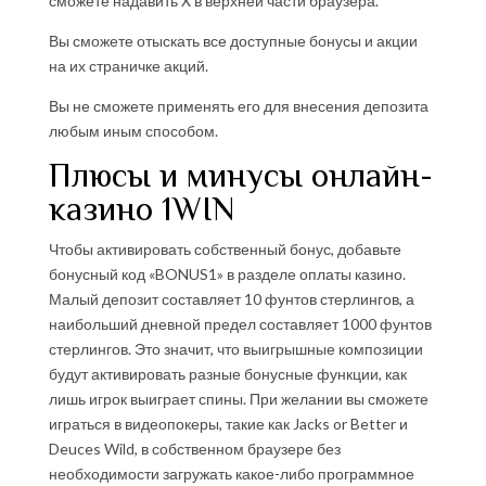
сможете надавить X в верхней части браузера.
Вы сможете отыскать все доступные бонусы и акции
на их страничке акций.
Вы не сможете применять его для внесения депозита
любым иным способом.
Плюсы и минусы онлайн-
казино 1WIN
Чтобы активировать собственный бонус, добавьте
бонусный код «BONUS1» в разделе оплаты казино.
Малый депозит составляет 10 фунтов стерлингов, а
наибольший дневной предел составляет 1000 фунтов
стерлингов. Это значит, что выигрышные композиции
будут активировать разные бонусные функции, как
лишь игрок выиграет спины. При желании вы сможете
играться в видеопокеры, такие как Jacks or Better и
Deuces Wild, в собственном браузере без
необходимости загружать какое-либо программное