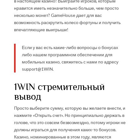
в настоящем казино! Выиграйте игроков, которым
нравится иметь незначительно больше, чем просто
несколько монет? GameHouse дает для вас
возможность раскрутить колесо фортуны и получить
впечатляющие выигрыши!
Если у вас есть какие-либо вопросцы о бонусах
либо нашем программном обеспечении для
мобильных казино, свяжитесь с нами по адресу
support@1WIN.
1WIN стремительный
вывод
Просто выберите сумму, которую вы желаете внести, и
нажмите «Открыть счет». Но принципиально держать в
голове, что это совсем безвозмездно, потому игроки не
должны играться для получения каких-то бонусов.
Казино, номинированные в этом году, являются