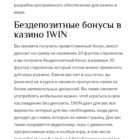
разрабов программного обеспечения для казино в
мире.
Бездепозитные бонусы в
казино 1WIN
Вы сможете получить приветственный бонус, внеся
депозит на сумму не наименее 20 фунтов стерлингов,
и вы получите бездепозитный бонус в размере 30
фунтов стерлингов, который потом можно применять
для игры в казино. Ежели вас нет в соц сетях, вы
(конечно) не в курсе и сможете пропустить некие из
более увлекательных дискуссий. Вы также сможете
употреблять мобильное казино, чтоб играться в свое
наслаждение без депозита. 1WIN дает для вас все
варианты, которые для вас необходимы, когда дело
доходит до ставок, которые не имеют границ. Для вас
также понравятся видеопокер, игры с джекпотом,
прогрессивные игры и особые игры, в том числе
волшебный шар 8, слоты с 3 барабанами и почти все