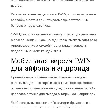
другое.
Вы сможете внести депозит в 1WIN, используя разные
способы, а потом принять роль в приветственных
бонусных предложениях.
1WIN дает фаворитные из наилучших, когда речь идет
о обзорах онлайн-казино, где игроки высказывают свое
мировоззрение о каждой игре, а также проводят
подробный анализ каждой игры.
Мобильная версия 1WIN
для айфона и андроида
Принимаются большая часть обычных методов
оплаты (кредитные карты), но вы сможете применять
остальные популярные методы для внесения онлайн-
депозита, а также для вывода выигрышей, например:.
Чтобы закрыть все окна либо вкладки браузера, вы