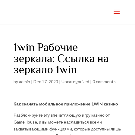
1win Рабочие
зеркала: Ссылка на
зеркало 1win
by
admin
|
Dec 17, 2023
|
Uncategorized
|
0 comments
Как скачать мобильное приложение 1WIN казино
Разблокируйте эту впечатляющую игру казино от
GameHouse, и вы можете насладиться всеми
захватывающими функциями, которые доступны лишь