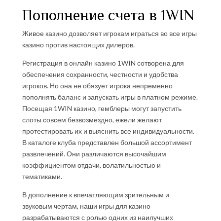
Пополнение счета в 1WIN
Живое казино дозволяет игрокам играться во все игры
казино против настоящих дилеров.
Регистрация в онлайн казино 1WIN сотворена для
обеспечения сохранности, честности и удобства
игроков. Но она не обязует игрока непременно
пополнять баланс и запускать игры в платном режиме.
Посещая 1WIN казино, гемблеры могут запустить
слоты совсем безвозмездно, ежели желают
протестировать их и выяснить все индивидуальности.
В каталоге клуба представлен большой ассортимент
развлечений. Они различаются высочайшим
коэффициентом отдачи, волатильностью и
тематиками.
В дополнение к впечатляющим зрительным и
звуковым чертам, наши игры для казино
разрабатываются с ролью одних из наилучших