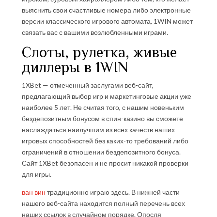
выяснить свои счастливые номера либо электронные
версии классического игрового автомата, 1WIN может
связать вас с вашими возлюбленными играми.
Слоты, рулетка, живые
диллеры в 1WIN
1XBet — отмеченный заслугами веб-сайт,
предлагающий выбор игр и маркетинговые акции уже
наиболее 5 лет. Не считая того, с нашим новеньким
бездепозитным бонусом в спин-казино вы сможете
наслаждаться наилучшим из всех качеств наших
игровых способностей без каких-то требований либо
ограничений в отношении бездепозитного бонуса.
Сайт 1XBet безопасен и не просит никакой проверки
для игры.
ван вин
традиционно играю здесь. В нижней части
нашего веб-сайта находится полный перечень всех
наших ссылок в случайном порядке. Опосля