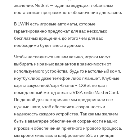
значение. NetEnt — один из ведущих глобальных
поставщиков программного обеспечения для казино.
В 1WIN есть игровые автоматы, которые
гарантированно предложат для вас несколько
бесплатных вращений, до этого чем для вас
необходимо будет внести депозит.
Чтобы насладиться нашим казино, игроки могут
выбирать из разных вариантов в зависимости от
используемого устройства, будь то настольный комп,
ноутбук либо даже телефон либо планшет. Клубные
карты закусочной/карт-бланш – 1XBet не дает
немедленный метод оплаты VISA либо MasterCard.
По данной для нас причине мы предприняли все
нужные шаги, чтоб обеспечить сохранность и
надежность каждого устройства. Так как мы желаем
быть в авангарде обеспечения сохранности наших
игроков и обеспечения приятного игрового процесса,
мы кропотливо ввели шифрование SSL и принцип