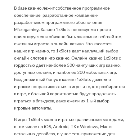
В базе казино лежит собственное программное
обеспечение, разработанное компанией-
разработчиком программного обеспечения
Microgaming. Казино 1xSlots неописуемо просто
ориентируется и обязано быть знакомым веб-сайтом,
ежели вы играете в онлайн-казино. Что касается
наших игр казино, то 1xSlots дает наилучший выбор
онлайн-слотов и игр казино. Онлайн-казино 1xSlots с
гордостью дает наиболее 500 наилучших игр казино,
доступных онлайн, и наиболее 200 мобильных игр.
Бездепозитный бонус в казино 1xSlots дозволяет
игрокам попрактиковаться в игре, и те, кто разбирается
в игре, с большей вероятностью будут продолжать
играться в блэкджек, даже ежели их 1-ый выбор –
игровые автоматы.
В игры 1xSlots можно играться различными методами,
в том числе на iOS, Android, ПК с Windows, Mac и
остальных девайсах, и у нас есть приложение для