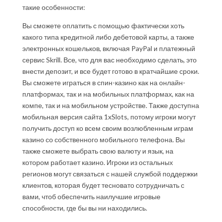
такие особенности:
Вы сможете оплатить с помощью фактически хоть
какого типа кредитной либо дебетовой карты, а также
электронных кошельков, включая PayPal и платежный
сервис Skrill. Все, что для вас необходимо сделать, это
внести депозит, и все будет готово в кратчайшие сроки.
Вы сможете играться в спин-казино как на онлайн-
платформах, так и на мобильных платформах, как на
компе, так и на мобильном устройстве. Также доступна
мобильная версия сайта 1xSlots, потому игроки могут
получить доступ ко всем своим возлюбленным играм
казино со собственного мобильного телефона. Вы
также сможете выбрать свою валюту и язык, на
котором работает казино. Игроки из остальных
регионов могут связаться с нашей службой поддержки
клиентов, которая будет тесновато сотрудничать с
вами, чтоб обеспечить наилучшие игровые
способности, где бы вы ни находились.