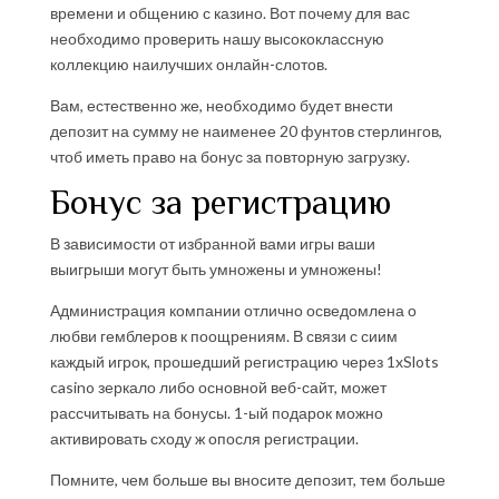
времени и общению с казино. Вот почему для вас
необходимо проверить нашу высококлассную
коллекцию наилучших онлайн-слотов.
Вам, естественно же, необходимо будет внести
депозит на сумму не наименее 20 фунтов стерлингов,
чтоб иметь право на бонус за повторную загрузку.
Бонус за регистрацию
В зависимости от избранной вами игры ваши
выигрыши могут быть умножены и умножены!
Администрация компании отлично осведомлена о
любви гемблеров к поощрениям. В связи с сиим
каждый игрок, прошедший регистрацию через 1xSlots
casino зеркало либо основной веб-сайт, может
рассчитывать на бонусы. 1-ый подарок можно
активировать сходу ж опосля регистрации.
Помните, чем больше вы вносите депозит, тем больше