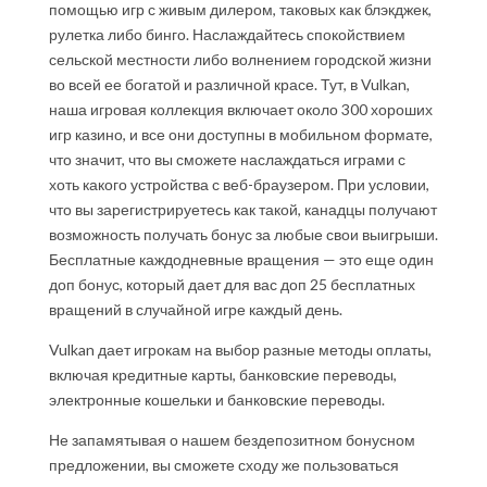
помощью игр с живым дилером, таковых как блэкджек,
рулетка либо бинго. Наслаждайтесь спокойствием
сельской местности либо волнением городской жизни
во всей ее богатой и различной красе. Тут, в Vulkan,
наша игровая коллекция включает около 300 хороших
игр казино, и все они доступны в мобильном формате,
что значит, что вы сможете наслаждаться играми с
хоть какого устройства с веб-браузером. При условии,
что вы зарегистрируетесь как такой, канадцы получают
возможность получать бонус за любые свои выигрыши.
Бесплатные каждодневные вращения — это еще один
доп бонус, который дает для вас доп 25 бесплатных
вращений в случайной игре каждый день.
Vulkan дает игрокам на выбор разные методы оплаты,
включая кредитные карты, банковские переводы,
электронные кошельки и банковские переводы.
Не запамятывая о нашем бездепозитном бонусном
предложении, вы сможете сходу же пользоваться