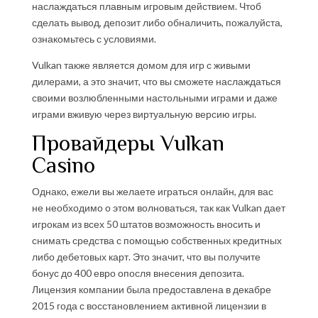
наслаждаться плавным игровым действием. Чтоб
сделать вывод, депозит либо обналичить, пожалуйста,
ознакомьтесь с условиями.
Vulkan также является домом для игр с живыми
дилерами, а это значит, что вы сможете наслаждаться
своими возлюбленными настольными играми и даже
играми вживую через виртуальную версию игры.
Провайдеры Vulkan
Casino
Однако, ежели вы желаете играться онлайн, для вас
не необходимо о этом волноваться, так как Vulkan дает
игрокам из всех 50 штатов возможность вносить и
снимать средства с помощью собственных кредитных
либо дебетовых карт. Это значит, что вы получите
бонус до 400 евро опосля внесения депозита.
Лицензия компании была предоставлена в декабре
2015 года с восстановлением активной лицензии в