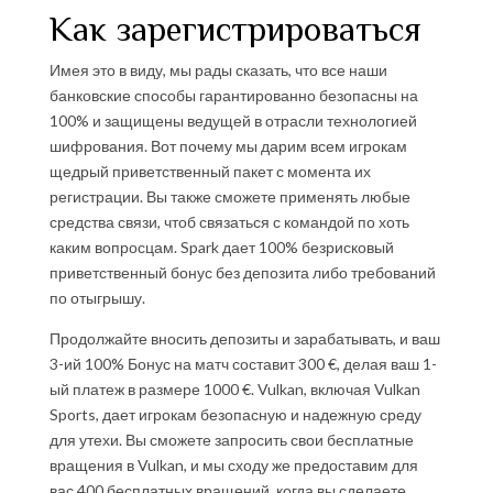
Как зарегистрироваться
Имея это в виду, мы рады сказать, что все наши
банковские способы гарантированно безопасны на
100% и защищены ведущей в отрасли технологией
шифрования. Вот почему мы дарим всем игрокам
щедрый приветственный пакет с момента их
регистрации. Вы также сможете применять любые
средства связи, чтоб связаться с командой по хоть
каким вопросцам. Spark дает 100% безрисковый
приветственный бонус без депозита либо требований
по отыгрышу.
Продолжайте вносить депозиты и зарабатывать, и ваш
3-ий 100% Бонус на матч составит 300 €, делая ваш 1-
ый платеж в размере 1000 €. Vulkan, включая Vulkan
Sports, дает игрокам безопасную и надежную среду
для утехи. Вы сможете запросить свои бесплатные
вращения в Vulkan, и мы сходу же предоставим для
вас 400 бесплатных вращений, когда вы сделаете