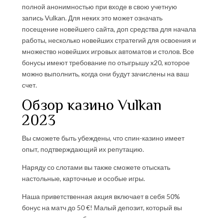
полной анонимностью при входе в свою учетную
запись Vulkan. Для неких это может означать
посещение новейшего сайта, доп средства для начала
работы, несколько новейших стратегий для освоения и
множество новейших игровых автоматов и столов. Все
бонусы имеют требование по отыгрышу x20, которое
можно выполнить, когда они будут зачислены на ваш
счет.
Обзор казино Vulkan
2023
Вы сможете быть убеждены, что спин-казино имеет
опыт, подтверждающий их репутацию.
Наряду со слотами вы также сможете отыскать
настольные, карточные и особые игры.
Наша приветственная акция включает в себя 50%
бонус на матч до 50 €! Малый депозит, который вы