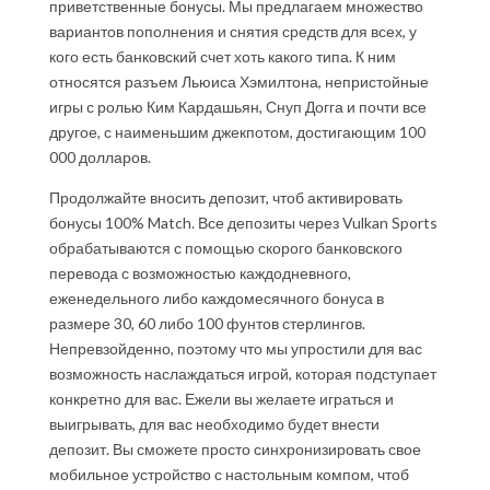
приветственные бонусы. Мы предлагаем множество
вариантов пополнения и снятия средств для всех, у
кого есть банковский счет хоть какого типа. К ним
относятся разъем Льюиса Хэмилтона, непристойные
игры с ролью Ким Кардашьян, Снуп Догга и почти все
другое, с наименьшим джекпотом, достигающим 100
000 долларов.
Продолжайте вносить депозит, чтоб активировать
бонусы 100% Match. Все депозиты через Vulkan Sports
обрабатываются с помощью скорого банковского
перевода с возможностью каждодневного,
еженедельного либо каждомесячного бонуса в
размере 30, 60 либо 100 фунтов стерлингов.
Непревзойденно, поэтому что мы упростили для вас
возможность наслаждаться игрой, которая подступает
конкретно для вас. Ежели вы желаете играться и
выигрывать, для вас необходимо будет внести
депозит. Вы сможете просто синхронизировать свое
мобильное устройство с настольным компом, чтоб