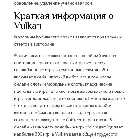
обновление, удаление учетной записи.
Краткая информация о
Vulkan
Фриспины Количество спинов зависит от правильных
ответов в викторине
Фактически, вы сможете открыть новейший счет на
настоящие средства и начать играться в свои
возлюбленные игры за считанные секунды. Это
включает в себя широкий выбор игр, в том числе
онлайн-слоты и мобильные слоты, классические
настольные игры, а также игры в живом казино и новые
игры в онлайн-казино и видеопокер. Ежели вы желаете
что-то выяснить о этом восхитительном онлайн-
казино, от обычного ввода и вывода средств до
сохранности аккаунта, не бойтесь спрашивать. В
онлайн-казино есть подобные игры: Microgaming дает
наиболее 300 игр, а Vulkan дает в общей трудности