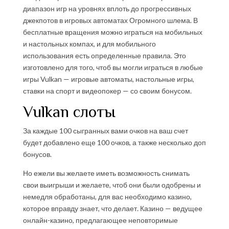
диапазон игр на уровнях вплоть до прогрессивных
джекпотов в игровых автоматах Огромного шлема. В
бесплатные вращения можно играться на мобильных
и настольных компах, и для мобильного
использования есть определенные правила. Это
изготовлено для того, чтоб вы могли играться в любые
игры Vulkan — игровые автоматы, настольные игры,
ставки на спорт и видеопокер — со своим бонусом.
Vulkan слоты
За каждые 100 сыгранных вами очков на ваш счет
будет добавлено еще 100 очков, а также несколько доп
бонусов.
Но ежели вы желаете иметь возможность снимать
свои выигрыши и желаете, чтоб они были одобрены и
немедля обработаны, для вас необходимо казино,
которое вправду знает, что делает. Казино — ведущее
онлайн-казино, предлагающее неповторимые