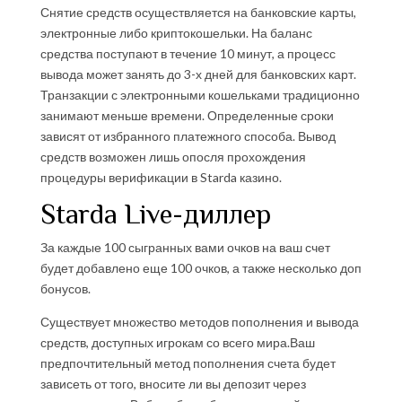
Снятие средств осуществляется на банковские карты,
электронные либо криптокошельки. На баланс
средства поступают в течение 10 минут, а процесс
вывода может занять до 3-х дней для банковских карт.
Транзакции с электронными кошельками традиционно
занимают меньше времени. Определенные сроки
зависят от избранного платежного способа. Вывод
средств возможен лишь опосля прохождения
процедуры верификации в Starda казино.
Starda Live-диллер
За каждые 100 сыгранных вами очков на ваш счет
будет добавлено еще 100 очков, а также несколько доп
бонусов.
Существует множество методов пополнения и вывода
средств, доступных игрокам со всего мира.Ваш
предпочтительный метод пополнения счета будет
зависеть от того, вносите ли вы депозит через