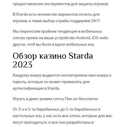
предоставления инструментов для защиты игроков.
В Starda есть множество вариантов оплаты для
игроков, а также выбор службы поддержки 24/7.
Мы переносим крайние тенденции в мобильных
слотах прямо на ваше устройство Android, iOS либо
другое, чтоб вы были в курсе мобильных игр.
Обзор казино Starda
2023
Каждому юзеру выдается неповторимое имя юзера и
пароль, которые он может применять для
аутентификации в Starda.
Играть в демо-режим слоты Пин ап бесплатно
От 3-х и 5-ти барабанных до 5-ти барабанных и
настольных игр, у нас есть все слоты, которые для вас
могут пригодиться, и все они разработаны в