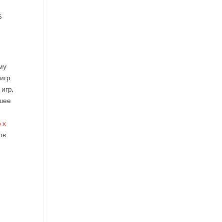
%
му
 игр
 игр,
ошее
 х
ов