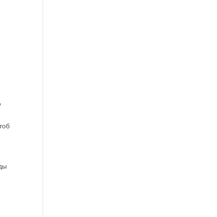
о
тоб
оды