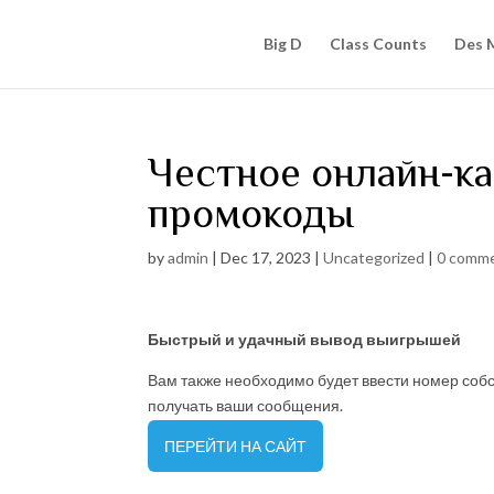
Big D
Class Counts
Des M
Честное онлайн-ка
промокоды
by
admin
|
Dec 17, 2023
|
Uncategorized
|
0 comm
Быстрый и удачный вывод выигрышей
Вам также необходимо будет ввести номер соб
получать ваши сообщения.
ПЕРЕЙТИ НА САЙТ