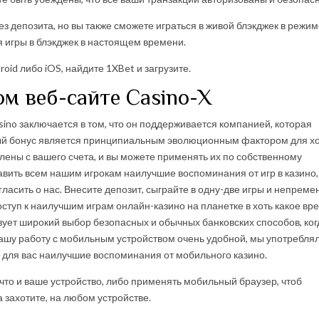
з депозита, но вы также сможете играться в живой блэкджек в режи
 игры в блэкджек в настоящем времени.
roid либо iOS, найдите 1XBet и загрузите.
м веб-сайте Casino-X
ino заключается в том, что он поддерживается компанией, которая
ный бонус является принципиальным эволюционным фактором для х
далены с вашего счета, и вы можете применять их по собственному
вить всем нашим игрокам наилучшие воспоминания от игр в казино,
ласить о нас. Внесите депозит, сыграйте в одну-две игры и непреме
доступ к наилучшим играм онлайн-казино на планетке в хоть какое вр
твует широкий выбор безопасных и обычных банковских способов, ког
 вашу работу с мобильным устройством очень удобной, мы употребля
 для вас наилучшие воспоминания от мобильного казино.
что и ваше устройство, либо применять мобильный браузер, чтоб
а захотите, на любом устройстве.