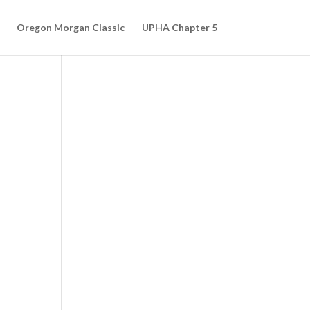
Oregon Morgan Classic
UPHA Chapter 5