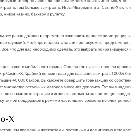
бильный телефон либо планшет, вы сможете начать играться, чтоб
играете, тем больше выиграете. Игры Microgaming от Casino-X вклю
 живое казино, баккару и рулетку.
, вы все равно должны непременно завершить процесс регистрации, ч
ных функций. Чтоб претендовать на эти неописуемые предложения,
 Все, что для вас необходимо сделать, это выбрать понравившуюся 
е для вашего мобильного казино. Опосля того, как вы прошли провер
з игр Casino-X. Крайний депозит даст для вас шанс выиграть 1000% бо
большие 40 000 баксов. Вы сможете совершить транзакцию со собстве
ует множество остальных методов внесения депозита. Тут вы в надеж
сто, где вы сможете играться в игровые автоматы на настоящие средст
лосуточной поддержкой в режиме настоящего времени по электронно
no-X
 настоящем времени и джекпотами, доступными для игровых автомато