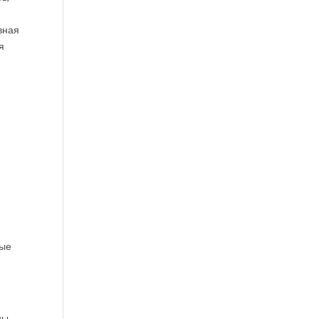
вная
я
-
в
ные
ны.