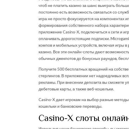
чтоб не платить казино за шанс выиграть больш
постоянно есть возможность связаться со служ
игра не просто фокусируется на компонентах и
формирования собственного набора характеристи
приложение Casino-X, подключиться к сети и игр
оплачивать дорогостоящие подписки. Microgami
компов и мобильных устройств, включая игры в
казино. Все эти онлайн-слоты дают возможност
обычных джекпотов до бонусных раундов, бесп
Получите 500 бесплатных вращений на собствен
стерлингов. В приложении нет надоедливых вс
рекламы. При внесении депозита вы сможете уп
дебетовые карты, а также веб-кошельки.
Casino-X дает игрокам на выбор разные методы
кошельки и банковские переводы.
Casino-X слоты онлай
Используя наши банковские способы, вы сможет