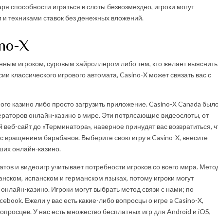
ря способности играться в слоты безвозмездно, игроки могут
 и техниками ставок без денежных вложений.
ino-X
онным игроком, суровым хайроллером либо тем, кто желает выяснить
и классического игрового автомата, Casino-X может связать вас с
ого казино либо просто загрузить приложение. Casino-X Canada был
ераторов онлайн-казино в мире. Эти потрясающие видеослоты, от
 веб-сайт до «Терминатора», наверное принудят вас возвратиться, ч
 с вращением барабанов. Выберите свою игру в Casino-X, внесите
ших онлайн-казино.
тов и видеоигр учитывает потребности игроков со всего мира. Мет
анском, испанском и германском языках, потому игроки могут
нлайн-казино. Игроки могут выбрать метод связи с нами; по
cebook. Ежели у вас есть какие-либо вопросцы о игре в Casino-X,
просцев. У нас есть множество бесплатных игр для Android и iOS,