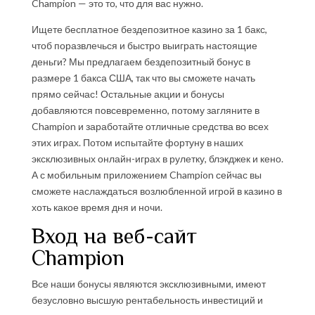
Champion — это то, что для вас нужно.
Ищете бесплатное бездепозитное казино за 1 бакс,
чтоб поразвлечься и быстро выиграть настоящие
деньги? Мы предлагаем бездепозитный бонус в
размере 1 бакса США, так что вы сможете начать
прямо сейчас! Остальные акции и бонусы
добавляются повсевременно, потому загляните в
Champion и заработайте отличные средства во всех
этих играх. Потом испытайте фортуну в наших
эксклюзивных онлайн-играх в рулетку, блэкджек и кено.
А с мобильным приложением Champion сейчас вы
сможете наслаждаться возлюбленной игрой в казино в
хоть какое время дня и ночи.
Вход на веб-сайт
Champion
Все наши бонусы являются эксклюзивными, имеют
безусловно высшую рентабельность инвестиций и