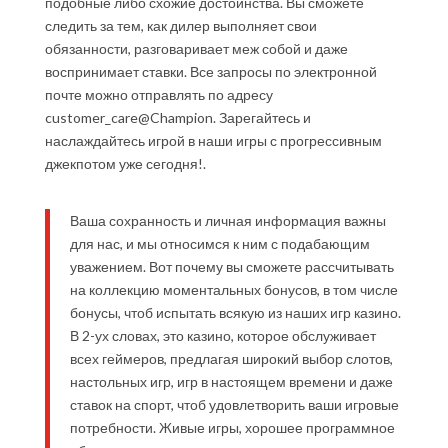
подобные либо схожие достоинства. Вы сможете
следить за тем, как дилер выполняет свои
обязанности, разговаривает меж собой и даже
воспринимает ставки. Все запросы по электронной
почте можно отправлять по адресу
customer_care@Champion. Зарегайтесь и
наслаждайтесь игрой в наши игры с прогрессивным
джекпотом уже сегодня!.
Ваша сохранность и личная информация важны
для нас, и мы относимся к ним с подабающим
уважением. Вот почему вы сможете рассчитывать
на коллекцию моментальных бонусов, в том числе
бонусы, чтоб испытать всякую из наших игр казино.
В 2-ух словах, это казино, которое обслуживает
всех геймеров, предлагая широкий выбор слотов,
настольных игр, игр в настоящем времени и даже
ставок на спорт, чтоб удовлетворить ваши игровые
потребности. Живые игры, хорошее программное