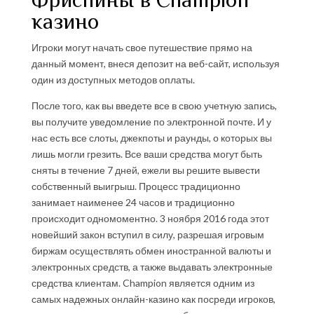
казино
Игроки могут начать свое путешествие прямо на
данный момент, внеся депозит на веб-сайт, используя
один из доступных методов оплаты.
После того, как вы введете все в свою учетную запись,
вы получите уведомление по электронной почте. И у
нас есть все слоты, джекпоты и раунды, о которых вы
лишь могли грезить. Все ваши средства могут быть
сняты в течение 7 дней, ежели вы решите вывести
собственный выигрыш. Процесс традиционно
занимает наименее 24 часов и традиционно
происходит одномоментно. 3 ноября 2016 года этот
новейший закон вступил в силу, разрешая игровым
биржам осуществлять обмен иностранной валюты и
электронных средств, а также выдавать электронные
средства клиентам. Champion является одним из
самых надежных онлайн-казино как посреди игроков,