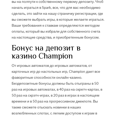
вы на полпути к собственному первому депозиту. Чтоб
начать играться в Spark, все, что для вас необходимо
сделать, это зайти на нашу страничку регистрации, где
вы сможете выбрать игры, в которые желаете играться.
Ваши требования к ставкам определяются методом
оплаты, который вы избрали для собственного счета
на настоящие средства, и приобретенным бонусом.
Бонус на депозит в
казино Champion
От игровых автоматов до игровых автоматов, от
карточных игр до настольных игр, Champion дает все
фаворитные способности онлайн-казино.
Бездепозитные бонусы должны быть отыграны в 50
раз на игровых автоматах, в 40 раз на скретч-картах, в
50 раз на скрэтч-играх, в 20 раз в играх в настоящем
времени и в 50 раз на прогрессивном джекпоте. Вы
также сможете отыскать новинки в наших
возлюбленных слотах, с легким доступом к играм в