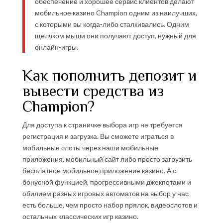
обеспечение и хорошее сервис клиентов делают
мобильное казино Champion одним из наилучших,
с которыми вы когда-либо сталкивались. Одним
щелчком мыши они получают доступ, нужный для
онлайн-игры.
Как пополнить депозит и
вывести средства из
Champion?
Для доступа к страничке выбора игр не требуется
регистрация и загрузка. Вы сможете играться в
мобильные слоты через наши мобильные
приложения, мобильный сайт либо просто загрузить
бесплатное мобильное приложение казино. А с
бонусной функцией, прогрессивными джекпотами и
обилием разных игровых автоматов на выбор у нас
есть больше, чем просто набор прялок, видеослотов и
остальных классических игр казино.