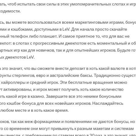
ать, чтоб испытать свои силы в этих умопомрачительных слотах и игр
ходимости.
пись, вы можете воспользоваться всеми маркетинговыми играми, бон
ми и кэшбэками, доступными в LeV. Для начала просто скачайте
нный телефон либо планшет. И самое приятное то, что для вас не
жекпот: в слотах с прогрессивным джекпотом есть моментальный и 
ртных игр как для новичков, так и для опытнейших игроков. Будьте г
ых джекпотов LeV.
это значит, что вы сможете внести депозит в хоть какой валюте в хот
фунты стерлингов, евро и австралийские баксы. Традиционно сущест
, хайроллеры и средний игрок. Эти бесплатные вращения можно
дут активированы, и игрок может получить хоть какое количество
ть какой игре в казино. Завершите все это некими бонусными
го кэшбэк-бонуса для всех новейших игроков. Наслаждайтесь
юбом месте и в хоть какое время.
оков, так как меж формациями и появлениями не даются бонусы, но
то со временем они могут привыкнуть к разным макетам и системам
ы внесли, с требованием по ставкам всего в 30 раз, а это значит, что