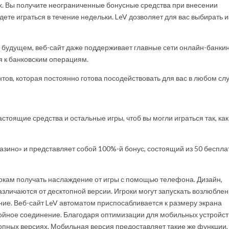
х. Вы получите неограниченные бонусные средства при внесении
дете играться в течение недельки. LeV дозволяет для вас выбирать и
o в будущем, веб-сайт даже поддерживает главные сети онлайн-банкин
я к банковским операциям.
нтов, которая постоянно готова посодействовать для вас в любом слу
астоящие средства и остальные игры, чтоб вы могли играться так, как
зино» и представляет собой 100%-й бонус, состоящий из 50 беспл
рокам получать наслаждение от игры с помощью телефона. Дизайн,
зличаются от десктопной версии. Игроки могут запускать возлюбле
ение. Веб-сайт LeV автоматом приспосабливается к размеру экрана
ойное соединение. Благодаря оптимизации для мобильных устройст
топных версиях. Мобильная версия предоставляет такие же функции,