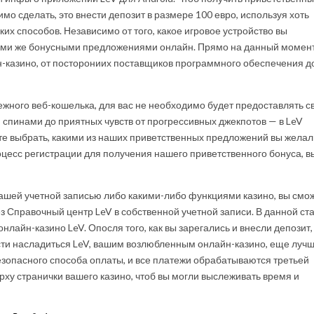
имо сделать, это внести депозит в размере 100 евро, используя хоть
их способов. Независимо от того, какое игровое устройство вы
теми же бонусными предложениями онлайн. Прямо на данный момент
н-казино, от посторониих поставщиков программного обеспечения д
жного веб-кошелька, для вас не необходимо будет предоставлять с
 спинами до приятных чувств от прогрессивных джекпотов — в LeV
ете выбрать, какими из наших приветственных предложений вы жела
роцесс регистрации для получения нашего приветственного бонуса, в
вашей учетной записью либо какими-либо функциями казино, вы смо
з Справочный центр LeV в собственной учетной записи. В данной ст
нлайн-казино LeV. Опосля того, как вы зарегались и внесли депозит,
сти насладиться LeV, вашим возлюбленным онлайн-казино, еще лучш
зопасного способа оплаты, и все платежи обрабатываются третьей
у странички вашего казино, чтоб вы могли выслеживать время и