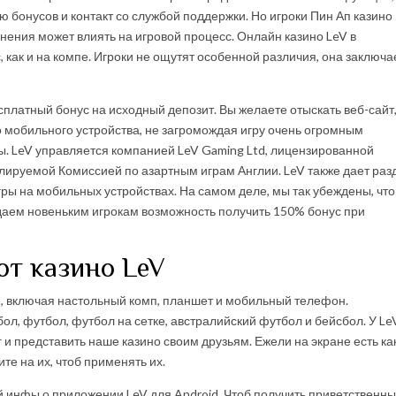
ю бонусов и контакт со службой поддержки. Но игроки Пин Ап казино
нения может влиять на игровой процесс. Онлайн казино LeV в
 как и на компе. Игроки не ощутят особенной различия, она заключа
сплатный бонус на исходный депозит. Вы желаете отыскать веб-сайт
 мобильного устройства, не загромождая игру очень огромным
. LeV управляется компанией LeV Gaming Ltd, лицензированной
лируемой Комиссией по азартным играм Англии. LeV также дает раз
 игры на мобильных устройствах. На самом деле, мы так убеждены, что
 даем новеньким игрокам возможность получить 150% бонус при
от казино LeV
е, включая настольный комп, планшет и мобильный телефон.
л, футбол, футбол на сетке, австралийский футбол и бейсбол. У Le
и представить наше казино своим друзьям. Ежели на экране есть ка
е на их, чтоб применять их.
й инфы о приложении LeV для Android. Чтоб получить приветственн