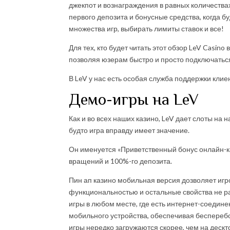
джекпот и вознаграждения в равных количества
первого депозита и бонусные средства, когда бу
множества игр, выбирать лимиты ставок и все!
Для тех, кто будет читать этот обзор LeV Casin
позволяя юзерам быстро и просто подключатьс
В LeV у нас есть особая служба поддержки клие
Демо-игры на LeV
Как и во всех наших казино, LeV дает слоты на н
будто игра вправду имеет значение.
Он именуется «Приветственный бонус онлайн-ка
вращений и 100%-го депозита.
Пин ап казино мобильная версия дозволяет иг
функциональностью и остальные свойства не ра
игры в любом месте, где есть интернет-соедин
мобильного устройства, обеспечивая беспереб
игры нередко загружаются скорее, чем на деск