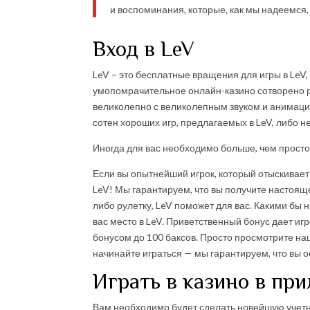
и воспоминания, которые, как мы надеемся, 
Вход в LeV
LeV – это бесплатные вращения для игры в LeV,
умопомрачительное онлайн-казино сотворено р
великолепно с великолепным звуком и анимацией
сотен хороших игр, предлагаемых в LeV, либо 
Иногда для вас необходимо больше, чем просто и
Если вы опытнейший игрок, который отыскивает
LeV! Мы гарантируем, что вы получите настоящ
либо рулетку, LeV поможет для вас. Какими бы
вас место в LeV. Приветственный бонус дает иг
бонусом до 100 баксов. Просто просмотрите на
начинайте играться — мы гарантируем, что вы 
Играть в казино в пр
Вам необходимо будет сделать новейшую учетн