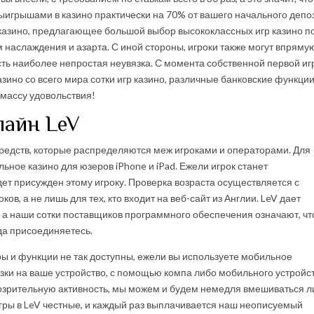
грышами в казино практически на 70% от вашего начального депоз
казино, предлагающее большой выбор высококлассных игр казино п
наслаждения и азарта. С иной стороны, игроки также могут впряму
сть наиболее непростая неувязка. С момента собственной первой иг
зино со всего мира сотки игр казино, различные банковские функции
 массу удовольствия!
лайн LeV
редств, которые распределяются меж игроками и операторами. Для
льное казино для юзеров iPhone и iPad. Ежели игрок станет
дет присужден этому игроку. Проверка возраста осуществляется с
в, а не лишь для тех, кто входит на веб-сайт из Англии. LeV дает
 а наши сотки поставщиков программного обеспечения означают, чт
гда присоединяетесь.
ры и функции не так доступны, ежели вы используете мобильное
узки на ваше устройство, с помощью компа либо мобильного устройст
озрительную активность, мы можем и будем немедля вмешиваться л
 игры в LeV честные, и каждый раз выплачивается наш неописуемый