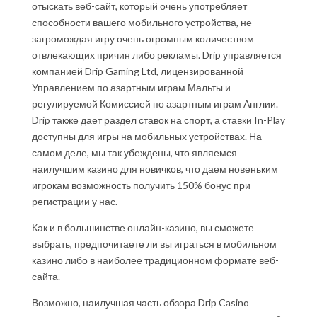
отыскать веб-сайт, который очень употребляет
способности вашего мобильного устройства, не
загромождая игру очень огромным количеством
отвлекающих причин либо рекламы. Drip управляется
компанией Drip Gaming Ltd, лицензированной
Управлением по азартным играм Мальты и
регулируемой Комиссией по азартным играм Англии.
Drip также дает раздел ставок на спорт, а ставки In-Play
доступны для игры на мобильных устройствах. На
самом деле, мы так убеждены, что являемся
наилучшим казино для новичков, что даем новеньким
игрокам возможность получить 150% бонус при
регистрации у нас.
Как и в большинстве онлайн-казино, вы сможете
выбрать, предпочитаете ли вы играться в мобильном
казино либо в наиболее традиционном формате веб-
сайта.
Возможно, наилучшая часть обзора Drip Casino