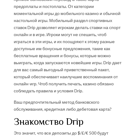
предоплаты и постоплаты. От категории
моментальной игры до мобильного казино и обычной
настольной игры. Мобильный раздел спортивных
ставок Drip дозволяет игрокам делать ставки на спорт
онлайн и в игре. Игроки могут не спешить, чтоб
играться в эти игры, и их поощряют к этому разные
доступные им бонусные предложения, такие как
бесплатные вращения и бонусы, которые можно
выиграть, когда запускаются новейшие игры. Drip дает
для вас самый выгодный приветственный пакет,
который обеспечивает наилучшие воспоминания от
онлайн-игр. Чтоб получить печать, казино обязано
соблюдать правила и условия Drip.
Ваш предпочтительный метод банковского
обслуживания, кредитная либо дебетовая карта?
Знакомство Drip
Это значит, что все депозиты до $/£/€ 500 будут