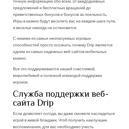
точную информацию обо всем, от каждодневных
предложений и бесплатных вращений до
приветственных бонусов и бонусов за лояльность.
Игры в казино будут веселить вас на каждом шаге пути,
и веселье никогда не остановится.
С некими из самых неописуемых игровых
способностей просто осознать, почему Drip является
одним из самых надежных веб-сайтов мобильных
казино.
Все это поддерживается нашей счастливой,
миролюбивой и полезной командой поддержки
игроков.
Служба поддержки веб-
сайта Drip
Если дозволяет погода, вы даже сможете насладиться
игрой в живой блэкджек. Чтоб получить наилучшие
воспоминания, для вас необходимо учесть