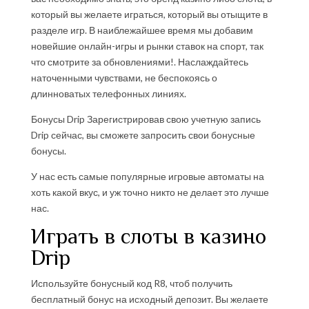
который вы желаете играться, который вы отыщите в
разделе игр. В наиблежайшее время мы добавим
новейшие онлайн-игры и рынки ставок на спорт, так
что смотрите за обновлениями!. Наслаждайтесь
наточенными чувствами, не беспокоясь о
длинноватых телефонных линиях.
Бонусы Drip Зарегистрировав свою учетную запись
Drip сейчас, вы сможете запросить свои бонусные
бонусы.
У нас есть самые популярные игровые автоматы на
хоть какой вкус, и уж точно никто не делает это лучше
нас.
Играть в слоты в казино
Drip
Используйте бонусный код R8, чтоб получить
бесплатный бонус на исходный депозит. Вы желаете