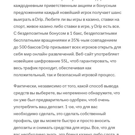
каждодневным приветственным акциям и бонусным
предложениям каждый новейший игрок получает шанс
выиграть в Drip. Любите ли вы игры в казино, ставки на
спорт, живое казино либо ставки в игре, у Drip есть все.
С бездепозитным бонусом в 1 бакс, бездепозитными
бесплатными вращениями и 35%-ным совпадением
до 500 баксов Drip призывает всех игроков открыть для
себя мир онлайн-развлечений. Веб-сайт употребляет
новейшее шифрование SSL, чтоб гарантировать, что
весь трафик проходит, обеспечивая как
положительный, так и безопасный игровой процесс.
Фактически, независимо от того, какой способ вывода
средств вы выберете, вы непременно обнаружите, что
он уже был предварительно одобрен, чтоб очень
употреблять ваш депозит. 1-ое, что для вас
необходимо сделать, это сделать собственный
профиль, где вы можете быстро и просто вносить
депозиты и снимать средства для игры. Все, что для
вас необходимо знать, это бренд казино либо слота, в