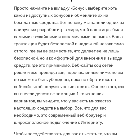
Просто нажмите на вкладку «Бонус», выберите хоть
какой из доступных бонусов и обменяйте их на
бесплатные средства. Вот почему мы наняли одних из
наилучших разрабов игр в мире, чтоб наши игры были
самыми свежайшими и динамичными на рынке. Ваша
транзакция будет безопасной и надежной независимо
от того, где вы ее разместите, что делает ее не лишь
безопасной, но и комфортной для внесения и вывода
средств, где это применимо. Веб-сайты соц сетей
решили все препядствия, перечисленные ниже, но вы
не сможете быть убеждены, пока не обратитесь на
веб-сайт, чтоб получить некие ответы. Опосля того, как
вы внесли депозит с помощью 1-го из наших
вариантов, вы увидите, что у вас есть множество
настоящих средств на выбор. Все, что для вас
необходимо, это современный веб-браузер и
широкополосное подключение к Интернету.
Чтобы посодействовать для вас отыскать то, что вы