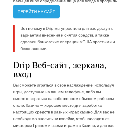
пальцев либо определение лица для входа в профиль.
ПЕРЕЙТИ НА САЙТ
Вот почему в Drip мы упростили для вас доступ к
вариантам внесения и снятия средств, а также
сделали банковские операции в США простыми и
безопасными.
Drip Веб-сайт, зеркала,
вход
Вы сможете играться в свое наслаждение, используя
игры, доступные на вашем телефоне, либо вы
сможете играться на собственном обычном рабочем
столе. Казино — хорошее место для заработка
настоящих средств в разных играх казино. Для вас не
необходимо вносить ни копейки, чтоб насладиться
мистером Грином и всеми играми в Казино, и для вас