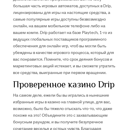
большая часть игровых автоматов, доступных в Drip,
лицензированы для игры на настоящие средства, а
самые популярные игры доступны безвозмездно
онлайн, на вашем мобильном телефоне либо на
вашем компе. Drip работает на базе Playtech, 1-го из
ведущих глобальных поставщиков программного
обеспечения для онлайн-игр, чтоб вы могли быть
убеждены в качестве игрового процесса, который для
вас понравится. Помните, что срок деяния бонусов и
маркетинговых акций истекает, и вы сможете утратить
все средства, выигранные при первом вращении.
Проверенное казино Drip
На самом деле, ежели бы вы игрались в нынешние
избранные игры в казино на главной улице, для вас,
возможно, было бы тяжело отыскать что-то, что даже
похоже на это! Объедините это с захватывающим
бонусным раундом, и вы получите безупречное
сочетание веселья и острых чувств. Благодаря