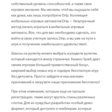
собственный уровень способностей, а также свое
игровое желание. Мы желаем, чтоб вы ощущали себя
как дома, как лишь попробуете Drip. Коллекция
мобильных игровых автоматов Drip — безупречный
метод начать играться в мобильные игровые
автоматы. Все, что для вас необходимо сделать, это
войти в свою учетную запись Drip, и вы уже на пути к
игре и получению наибольшего удовольствия!.
Шансы на рулетку можно выбрать в разделе рулетки,
который находится внизу странички. Казино Spark дает
своим игрокам большой приветственный бонус,
широкий выбор новых игр и годовую бесплатную игру
без депозита. Просто зайдите в наш магазин
приложений и загрузите наше приложение бесплатно!
При этом новенькие, которые еще не прошли
регистрацию, также могут крутить спины различных
слотов. Для их нужд был разработан особый демо
формат, который доступен и гемблерам, которые