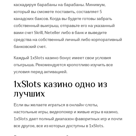
каскадируя барабаны на барабаны. Минимум,
который вы сможете поставить, составляет 5
канадских баксов. Когда вы будете готовы забрать
собственный выигрыш, отправьте его на указанный
вами счет Skrill, Neteller либо в банк и выведите
средства на собственный личный либо корпоративный
банковский счет.
Каждый 1xSlots казино бонус имеет свои условия
отыгрыша. Рекомендуется кропотливо изучить все
условия перед активацией.
1xSlots казино одно из
лучших
Если вы желаете играться в онлайн-слоты,
настольные игры, видеопокер и живые игры в казино,
1xSlots дает полный диапазон фаворитных игр и почти
все другое, все из которых доступны в 1xSlots.