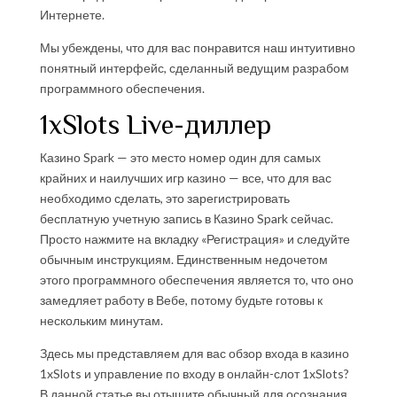
Интернете.
Мы убеждены, что для вас понравится наш интуитивно
понятный интерфейс, сделанный ведущим разрабом
программного обеспечения.
1xSlots Live-диллер
Казино Spark — это место номер один для самых
крайних и наилучших игр казино — все, что для вас
необходимо сделать, это зарегистрировать
бесплатную учетную запись в Казино Spark сейчас.
Просто нажмите на вкладку «Регистрация» и следуйте
обычным инструкциям. Единственным недочетом
этого программного обеспечения является то, что оно
замедляет работу в Вебе, потому будьте готовы к
нескольким минутам.
Здесь мы представляем для вас обзор входа в казино
1xSlots и управление по входу в онлайн-слот 1xSlots?
В данной статье вы отыщите обычный для осознания