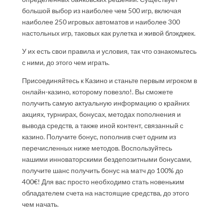
большой выбор из наиболее чем 500 игр, включая
наиболее 250 игровых автоматов и наиболее 300
настольных игр, таковых как рулетка и живой блэкджек.
У их есть свои правила и условия, так что ознакомьтесь
с ними, до этого чем играть.
Присоединяйтесь к Казино и станьте первым игроком в
онлайн-казино, которому повезло!. Вы сможете
получить самую актуальную информацию о крайних
акциях, турнирах, бонусах, методах пополнения и
вывода средств, а также иной контент, связанный с
казино. Получите бонус, пополнив счет одним из
перечисленных ниже методов. Воспользуйтесь
нашими инноваторскими бездепозитными бонусами,
получите шанс получить бонус на матч до 100% до
400€! Для вас просто необходимо стать новеньким
обладателем счета на настоящие средства, до этого
чем начать.