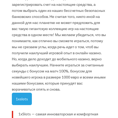
зарегистрировать счет на настоящие средства, а
потом выбрать один из наших бессчетных безопасных
банковских способов. Не считая того, никто иной на
данной для нас планетке не может предложить для
вас такую гигантскую коллекцию игр на настоящие
средства в одном месте! Мы желаем убедиться, что вы
понимаете, как отлично вы сможете играться, потому
мы не срезаем углы, когда речь идет о том, чтоб вы
получили наилучший игровой опыт в онлайн-казино.
Но, когда дело доходит до мобильного казино, верно
выбирать наилучшее. Начните играться за считанные
секунды с бонусом на матч 100%, бонусом для
новейшего игрока в размере 1000 евро и всеми иными
нашими бонусами, которые принудят вас
ворачиваться опять и снова.
1xslots
1xSlots — самая инноваторская и комфортная