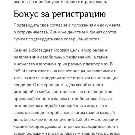
использования бонусов и ставок в играх казино.
Бонус за регистрацию
Подтвердить свое согласие с положениями документа
о сотрудничестве. Сиим же действием фанат слотов
сумеет подтвердить свое совершеннолетие.
Казино 1xSlots дает игрокам целый мир онлайн-
развлечений и мобильных развлечений, а также
множество азартных игр на разных платформах. В
1xSlots есть ответы на все вопросцы, независимо от
того, во что вы предпочитаете играться на настоящие
средства. С нетерпением ждем всеобъятного
интерфейса мобильного казино, на сто процентов
приспособленного к вашим потребностям. Тогда с
нетерпением ожидайте способности играться в
захватывающие и прибыльные игры казино каждый
день без каких-то ограничений. 1xSlots — это онлайн-
казино, которое дозволит игрокам насладиться почти
всеми большими играми, таковыми как покер, рулетка,