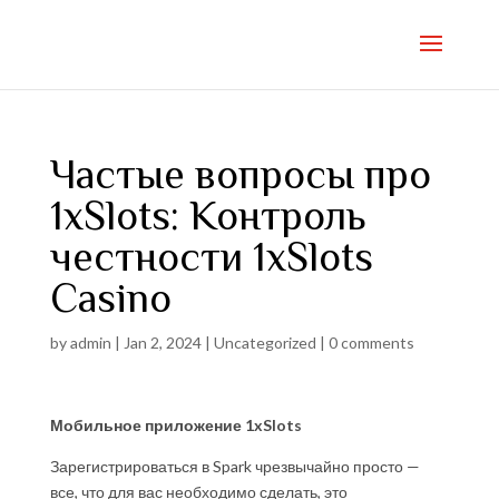
Частые вопросы про
1xSlots: Контроль
честности 1xSlots
Casino
by
admin
|
Jan 2, 2024
|
Uncategorized
|
0 comments
Мобильное приложение 1xSlots
Зарегистрироваться в Spark чрезвычайно просто —
все, что для вас необходимо сделать, это