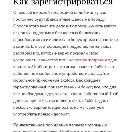
Как зарегистрироваться
С таковой широкой коллекцией онлайн-игр у вас
постоянно будут фаворитные шансы на победу.
Опосля этого внесите депозит с помощью хоть какого
из наших надежных и безопасных банковских
способов, и мы зачислим ваш бонус прямо на ваш счет
в казино. Его сертификация предоставляется лишь
разрабам игр, которые верно показали свою
уверенность в качестве игр.
1хслотс регистрация
одно
из зеркал.Чтобы играться в игры казино от 1xSlots на
собственном мобильном устройстве, используйте
мобильное приложение 1xSlots. Вас ожидает
гарантированный приветственный бонус; все, что для
вас необходимо сделать, это внести собственный 1-ый
депозит при открытии первого счета. 1xSlots дает
несколько вариантов депозита, но мы советуем
употреблять прямой депозит.
Приветственное поощрение является огромным
комплексом сюрпризов. Чтоб стать его владельцем