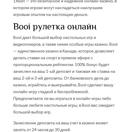
1XBet — это безопасное и надежное онлайн-казино, в
котором игроки могут насладиться наилучшим
игровым опытом на настоящие деньги.
Booi рулетка онлайн
Booi дает большой выбор настольных игр и
видеопокеров, а также некие особые игры казино. Booi
— единственное казино в Канаде, которое дозволяет
делать ставки на спорт в прямом эфире с
пропорциональным рейтингом. 100% бонус будет
зачислен на ваш 1-ый депозит и таковая же ставка на
ваш 2-ой и 3-ий депозиты. От банковского дела до
казино, играйтесь и выигрывайте, Booi сделает вашу
онлайн-игру гладкой и беспроблемной.
Предпочитаете ли вы играться в онлайн-игры либо
больше любите настольные игры, в Booi вас ожидает
большой выбор игр.
Зачисление депозита на ваш счет в казино может
занять от 24 часов до 30 дней.