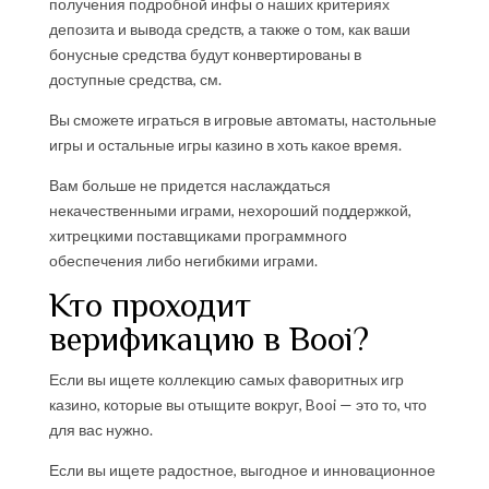
получения подробной инфы о наших критериях
депозита и вывода средств, а также о том, как ваши
бонусные средства будут конвертированы в
доступные средства, см.
Вы сможете играться в игровые автоматы, настольные
игры и остальные игры казино в хоть какое время.
Вам больше не придется наслаждаться
некачественными играми, нехороший поддержкой,
хитрецкими поставщиками программного
обеспечения либо негибкими играми.
Кто проходит
верификацию в Booi?
Если вы ищете коллекцию самых фаворитных игр
казино, которые вы отыщите вокруг, Booi — это то, что
для вас нужно.
Если вы ищете радостное, выгодное и инновационное