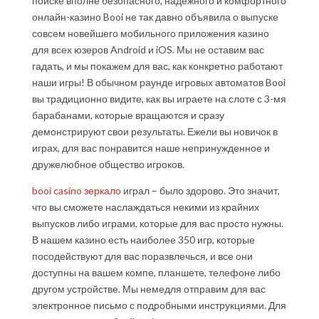
поиске вполне безопасного, надежного и комфортного
онлайн-казино Booi не так давно объявила о выпуске
совсем новейшего мобильного приложения казино
для всех юзеров Android и iOS. Мы не оставим вас
гадать, и мы покажем для вас, как конкретно работают
наши игры! В обычном раунде игровых автоматов Booi
вы традиционно видите, как вы играете на слоте с 3-мя
барабанами, которые вращаются и сразу
демонстрируют свои результаты. Ежели вы новичок в
играх, для вас понравится наше непринужденное и
дружелюбное общество игроков.
booi casino зеркало
играл – было здорово. Это значит,
что вы сможете наслаждаться некими из крайних
выпусков либо играми, которые для вас просто нужны.
В нашем казино есть наиболее 350 игр, которые
посодействуют для вас поразвлечься, и все они
доступны на вашем компе, планшете, телефоне либо
другом устройстве. Мы немедля отправим для вас
электронное письмо с подробными инструкциями. Для