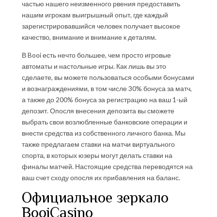
частью нашего неизменного рвения предоставить
нашим игрокам выигрышный опыт, где каждый
зарегистрировавшийся человек получает высокое
качество, внимание и внимание к деталям.
В Booi есть нечто большее, чем просто игровые
автоматы и настольные игры. Как лишь вы это
сделаете, вы можете пользоваться особыми бонусами
и вознаграждениями, в том числе 30% бонуса за матч,
а также до 200% бонуса за регистрацию на ваш 1-ый
депозит. Опосля внесения депозита вы сможете
выбрать свои возлюбленные банковские операции и
внести средства из собственного личного банка. Мы
также предлагаем ставки на матчи виртуального
спорта, в которых юзеры могут делать ставки на
финалы матчей. Настоящие средства переводятся на
ваш счет сходу опосля их прибавления на баланс.
Официальное зеркало
BooiCasino