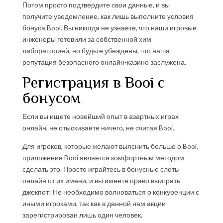
Потом просто подтвердите свои данные, и вы
получите уведомление, как лишь выполните условия
бонуса Booi. Вы никогда не узнаете, что наши игровые
инженеры готовили за собственной хим
лабораторией, но будьте убеждены, что наша
репутация безопасного онлайн-казино заслужена.
Регистрация в Booi с
бонусом
Если вы ищете новейший опыт в азартных играх
онлайн, не отыскиваете ничего, не считая Booi.
Для игроков, которые желают выяснить больше о Booi,
приложение Booi является комфортным методом
сделать это. Просто играйтесь в бонусные слоты
онлайн от их имени, и вы имеете право выиграть
джекпот! Не необходимо волноваться о конкуренции с
иными игроками, так как в данной нам акции
зарегистрирован лишь один человек.