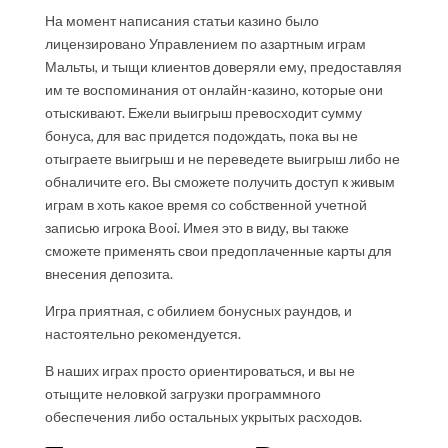
На момент написания статьи казино было
лицензировано Управлением по азартным играм
Мальты, и тыщи клиентов доверяли ему, предоставляя
им те воспоминания от онлайн-казино, которые они
отыскивают. Ежели выигрыш превосходит сумму
бонуса, для вас придется подождать, пока вы не
отыграете выигрыш и не переведете выигрыш либо не
обналичите его. Вы сможете получить доступ к живым
играм в хоть какое время со собственной учетной
записью игрока Booi. Имея это в виду, вы также
сможете применять свои предоплаченные карты для
внесения депозита.
Игра приятная, с обилием бонусных раундов, и
настоятельно рекомендуется.
В наших играх просто ориентироваться, и вы не
отыщите неловкой загрузки программного
обеспечения либо остальных укрытых расходов.