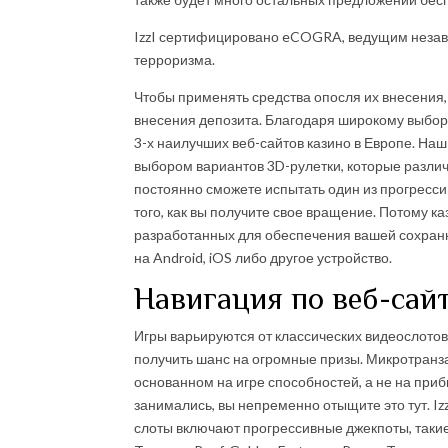
IzzI сертифицировано eCOGRA, ведущим незав
терроризма.
Чтобы применять средства опосля их внесения, 
внесения депозита. Благодаря широкому выбору
3-х наилучших веб-сайтов казино в Европе. Наш
выбором вариантов 3D-рулетки, которые различ
постоянно сможете испытать один из прогресс
того, как вы получите свое вращение. Потому ка
разработанных для обеспечения вашей сохранно
на Android, iOS либо другое устройство.
Навигация по веб-сайт
Игры варьируются от классических видеослотов 
получить шанс на огромные призы. Микротранза
основанном на игре способностей, а не на приб
занимались, вы непременно отыщите это тут. I
слоты включают прогрессивные джекпоты, такие к