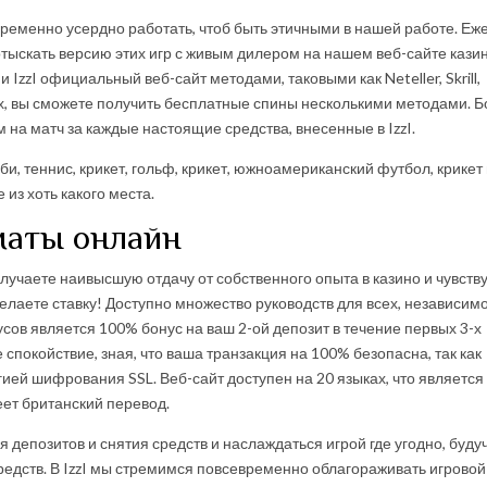
еменно усердно работать, чтоб быть этичными в нашей работе. Еж
 отыскать версию этих игр с живым дилером на нашем веб-сайте казин
IzzI официальный веб-сайт методами, таковыми как Neteller, Skrill,
-2-х, вы сможете получить бесплатные спины несколькими методами. 
на матч за каждые настоящие средства, внесенные в IzzI.
гби, теннис, крикет, гольф, крикет, южноамериканский футбол, крикет
из хоть какого места.
маты онлайн
олучаете наивысшую отдачу от собственного опыта в казино и чувств
делаете ставку! Доступно множество руководств для всех, независимо
сов является 100% бонус на ваш 2-ой депозит в течение первых 3-х
 спокойствие, зная, что ваша транзакция на 100% безопасна, так как
ей шифрования SSL. Веб-сайт доступен на 20 языках, что является
ет британский перевод.
я депозитов и снятия средств и наслаждаться игрой где угодно, буду
средств. В IzzI мы стремимся повсевременно облагораживать игровой