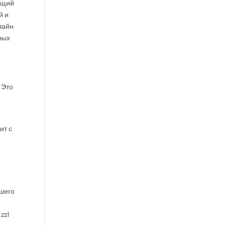
ующий
й и
лайн
ных
 Это
ит с
ашего
zzI