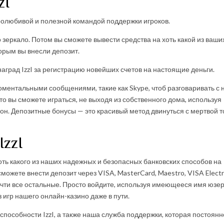
zI
ролюбивой и полезной командой поддержки игроков.
 зеркало. Потом вы сможете вывести средства на хоть какой из ваши
торым вы внесли депозит.
аград IzzI за регистрацию новейших счетов на настоящие деньги.
ментальными сообщениями, такие как Skype, чтоб разговаривать с 
, что вы сможете играться, не выходя из собственного дома, используя
н. Депозитные бонусы — это красивый метод двинуться с мертвой т
IzzI
оть какого из наших надежных и безопасных банковских способов на
 сможете внести депозит через VISA, MasterCard, Maestro, VISA Electr
 почти все остальные. Просто войдите, используя имеющееся имя юзе
з игр нашего онлайн-казино даже в пути.
способности IzzI, а также наша служба поддержки, которая постоянн