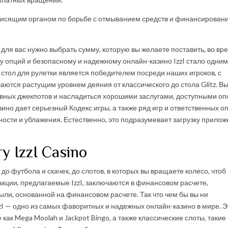
исящим органом по борьбе с отмыванием средств и финансирован
для вас нужно выбрать сумму, которую вы желаете поставить, во вр
 опций и безопасному и надежному онлайн-казино IzzI стало одним
 стол для рулетки является победителем посреди наших игроков, с
аются растущим уровнем деяния от классического до стола Glitz. В
ивных джекпотов и насладиться хорошими заслугами, доступными оп
зино дает серьезный Кодекс игры, а также ряд игр и ответственных о
сти и ублажения. Естественно, это подразумевает загрузку прило
у IzzI Casino
до футбола и скачек, до слотов, в которых вы вращаете колесо, чтоб
кции, предлагаемые IzzI, заключаются в финансовом расчете,
ыли, основанной на финансовом расчете. Так что чем бы вы ни
zzI — одно из самых фаворитных и надежных онлайн-казино в мире. Э
ак Mega Moolah и Jackpot Bingo, а также классические слоты, такие 