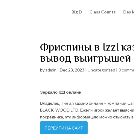
Big D
Class Counts
Des M
Фриспины в IzzI к
вывод выигрышей
by
admin
|
Dec 23, 2023
|
Uncategorized
|
0 comm
Зеркало IzzI онлайн
Владелец Пин ап казино онлайн – компания Ca
BLACK-WOOD LTD. Ежели игрок желает выяснит
посредника, эту информацию можно отыскать в
ПЕРЕЙТИ НА САЙТ