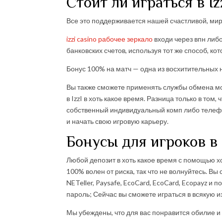
Стоит ли играться в Iz
Все это поддерживается нашей счастливой, ми
izzi casino рабочее зеркало
входи через впн либо
банковских счетов, используя тот же способ, ко
Бонус 100% на матч — одна из восхитительных н
Вы также сможете применять службы обмена мо
в IzzI в хоть какое время. Разница только в том
собственный индивидуальный комп либо телефо
и начать свою игровую карьеру.
Бонусы для игроков в 
Любой депозит в хоть какое время с помощью х
100% волен от риска, так что не волнуйтесь. Вы
NETeller, Paysafe, EcoCard, EcoCard, Ecopayz и
пароль; Сейчас вы сможете играться в всякую и
Мы убеждены, что для вас понравится обилие и 