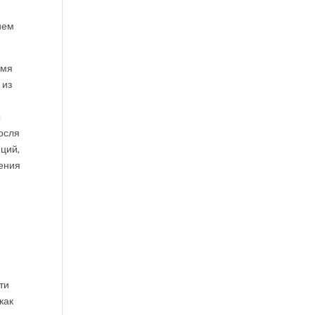
ием
емя
 из
ы
осля
пций,
жения
ти
как