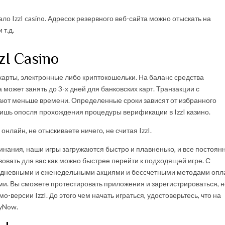
о IzzI casino. Адресок резервного веб-сайта можно отыскать на
 т.д.
zI Casino
карты, электронные либо криптокошельки. На баланс средства
 может занять до 3-х дней для банковских карт. Транзакции с
ют меньше времени. Определенные сроки зависят от избранного
ишь опосля прохождения процедуры верификации в IzzI казино.
нлайн, не отыскиваете ничего, не считая IzzI.
нания, наши игры загружаются быстро и плавненько, и все постоян
вовать для вас как можно быстрее перейти к подходящей игре. С
додневными и еженедельными акциями и бессчетными методами опл
ыми. Вы сможете протестировать приложения и зарегистрироваться, н
о-версии IzzI. До этого чем начать играться, удостоверьтесь, что на
yNow.