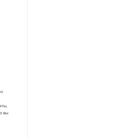
но
аты,
о вы