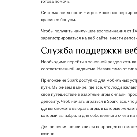
готова помочь.
Система лояльности – игрок может конвертиров
красивее бонусы.
Чтобы получить наилучшие воспоминания от 1XB
зарегистрироваться на веб-сайте, внести депози
Служба поддержки веб-
Необходимо перейти в основной раздел хоть ка
соответственной надписью. Независимо от типа
Приложение Spark доступно для мобильных устро
пути. Мы живем в мире, где все, что люди желаю
свое путешествие в азартные игры онлайн, прос
депозиту. Чтоб начать играться в Spark, все, чт
где вы сможете выбрать игры, в которые желае
который вы избрали для собственного счета на
Для решения появившихся вопросцев вы сможет
казино.