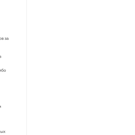
ов за
в
ибо
и
ных