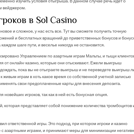
ременно изучить условия отыгрыша. В данном случае речь идет о
м вейджером.
роков в Sol Casino
новое и сложное, у нас есть все. Тут вы сможете получить точную
жений и бесплатных вращений до приветственных бонусов и бонус
а каждом шаге пути, и веселье никогда не остановится.
нзировано Управлением по азартным играм Мальты, и тыщи клиенто
ия от онлайн-казино, которые они отыскивают. Ежели выигрыш
одождать, пока вы не отыграете выигрыш и не переведете выигрыш л
 к живым играм в хоть какое время со собственной учетной записью
 применять свои предоплаченные карты для внесения депозита.
ля новейших игроков, так как в ней есть бонусная опция.
й, которая представляет собой понижение количества тромбоцитов 
ил ответственной игры. Это подход, при котором игроки и казино
 с азартными играми, и принимают меры для минимизации негатив