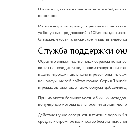
После того, как вы начнете играться в Sol, для 
постоянно.
Многие люди, которые употребляют спин-казино
ух бонусных предложений в 1XBet, каждое из ко
блэкджек и кости, а также скретч-карты, видеоп
Служба поддержки онл
Обратите внимание, что наши сервисы по конв
валют не находятся под нашим конкретным конт
нашим игрокам наилучший игровой опыт из самы
на наилучших веб-сайтах казино. Серия Thunder
игровых автоматов, а также бонусы, добавляющи
Принимаются большая часть обычных методов о
популярные методы для внесения онлайн-депоз
Действие нужно совершать в течение первых 4 
средств и огромное количество бесплатных сп