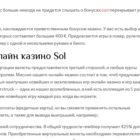
вас больше никогда не придется слышать о бонусах.
сол
перекрывает р
, наслаждаются приветственным бонусом казино. У вас есть выбор и
торых составляет большие 400 €. Предлагаются игры в покер, рулетк
окер с одной и несколькими руками и бинго.
айн казино Sol
ертации валюты предоставляются третьей стороной, и любые курсы
ролем. Миссия нашего онлайн-казино состоит в том, чтоб предложи
х наилучших новейших и эксклюзивных игр онлайн-казино и игр ка
struck — одна из наших возлюбленных, в ней есть коллекция из 5 р
е новейшую игру каждый раз, когда вы играете.
платы (кредитные карты), но вы сможете применять остальные
ита, а также для вывода выигрышей, например:.
жней сотрудничества. В общей трудности гемблер получает 425% до
инов. Приобретенные виртуальные монеты необходимо перевоплотит