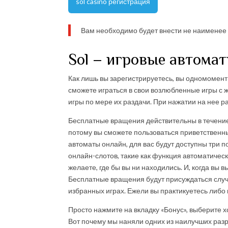
sol casino регистрация
Вам необходимо будет внести не наименее 2
Sol – игровые автома
Как лишь вы зарегистрируетесь, вы одномоментн
сможете играться в свои возлюбленные игры с 
игры по мере их раздачи. При нажатии на нее 
Бесплатные вращения действительны в течение 3
потому вы сможете пользоваться приветственным
автоматы онлайн, для вас будут доступны три
онлайн-слотов, такие как функция автоматичес
желаете, где бы вы ни находились. И, когда вы в
Бесплатные вращения будут присуждаться случ
избранных играх. Ежели вы практикуетесь либо 
Просто нажмите на вкладку «Бонус», выберите х
Вот почему мы наняли одних из наилучших раз