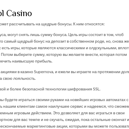
l Casino
может рассчитывать на щедрые бонусы. К ним относятся:
а, могут снять лишь сумму бонуса. Цель игры состоит в том, чтоб
Это самый щедрый бонус на депозит в собственном роде, но, снова же
с есть игры, которые являются классическими и олдскульными, вплот
. Потом выберите сумму, которую вы желаете внести, которая потом
спечить наивысшую прибыль.
кциями в казино Supernova, и ежели вы играете на протяжении дол
а свою лояльность.
ой и более безопасной технологии шифрования SSL.
вы будете играться своими руками на новейших игровых автоматах с
ь нашим клиентам самое наилучшее сервис и надеемся, что сможе
емным игровым действием. Это дозволяет для вас играться в свои
ртном для вас темпе и не скучать, ожидая, пока остальные окончат и
ь нескончаемые маркетинговые акции, которыми вы можете пользоват