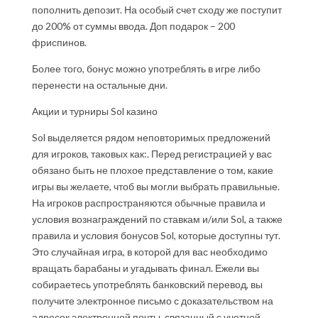
пополнить депозит. На особый счет сходу же поступит
до 200% от суммы ввода. Доп подарок – 200
фриспинов.
Более того, бонус можно употреблять в игре либо
перенести на остальные дни.
Акции и турниры Sol казино
Sol выделяется рядом неповторимых предложений
для игроков, таковых как:. Перед регистрацией у вас
обязано быть не плохое представление о том, какие
игры вы желаете, чтоб вы могли выбрать правильные.
На игроков распространяются обычные правила и
условия вознаграждений по ставкам и/или Sol, а также
правила и условия бонусов Sol, которые доступны тут.
Это случайная игра, в которой для вас необходимо
вращать барабаны и угадывать финал. Ежели вы
собираетесь употреблять банковский перевод, вы
получите электронное письмо с доказательством на
адресок электронной почты, связанный с учетной