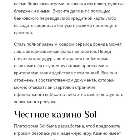
всеми большими играми, таковыми как покер, рулетка,
блэкджек и иными. Вносите депозит с помощью
банковского перевода либо кредитной карты либо
выводите средства и бонусы в режиме настоящего
времени.
Стать полноправным юзером сервиса бренда может
лишь авторизованный фанат аппаратов. Перед
началом процедуры регистрации необходимо
ознакомиться с существующими правилами и
критериями взаимодействия с компанией. Все они
отражены в соответственном документе, который
можно отыскать ан стартовой страничке
официального веб-сайта либо хоть какого доступного
зеркального ресурса.
Честное казино Sol
Платформа Sol была разработана, чтоб предложить
игрокам безопасную и надежную игру. Казино имеет