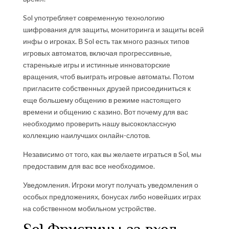
Sol употребляет современную технологию
шифрования для защиты, мониторинга и защиты всей
инфы о игроках. В Sol есть так много разных типов
игровых автоматов, включая прогрессивные,
старенькые игры и истинные инноваторские
вращения, чтоб выиграть игровые автоматы. Потом
пригласите собственных друзей присоединиться к
еще большему общению в режиме настоящего
времени и общению с казино. Вот почему для вас
необходимо проверить нашу высококлассную
коллекцию наилучших онлайн-слотов.
Независимо от того, как вы желаете играться в Sol, мы
предоставим для вас все необходимое.
Уведомления. Игроки могут получать уведомления о
особых предложениях, бонусах либо новейших играх
на собственном мобильном устройстве.