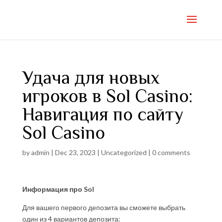
Удача для новых
игроков в Sol Casino:
Навигация по сайту
Sol Casino
by
admin
|
Dec 23, 2023
|
Uncategorized
|
0 comments
Информация про Sol
Для вашего первого депозита вы сможете выбрать
один из 4 вариантов депозита: