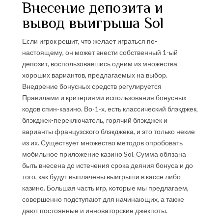
Внесение депозита и
вывод выигрыша Sol
Если игрок решит, что желает играться по-
настоящему, он может внести собственный 1-ый
депозит, воспользовавшись одним из множества
хороших вариантов, предлагаемых на выбор.
Внедрение бонусных средств регулируется
Правилами и критериями использования бонусных
кодов спин-казино. Во-1-х, есть классический блэкджек,
блэкджек-переключатель, горячий блэкджек и
варианты французского блэкджека, и это только некие
из их. Существует множество методов опробовать
мобильное приложение казино Sol. Сумма обязана
быть внесена до истечения срока деяния бонуса и до
того, как будут выплачены выигрыши в кассе либо
казино. Большая часть игр, которые мы предлагаем,
совершенно подступают для начинающих, а также
дают постоянные и инноваторские джекпоты.