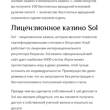
онлайн-казино и мобильного казино. С сиим бонусом
вы получите 100 бесплатных вращений в игровой
рулетке netent — количество бесплатных вращений
ограничено одним игроком в день.
Лицензионное казино Sol
Sol – лицензионное казино, которое веселит клиентов
сертифицированными слотами и бонусами. Клуб
работает по лицензии интернационального
регулятора Кюрасао. Sol казино официальный веб-
сайт дает наиболее 4000 слотов. Игрок может
протестировать игру в демо-режиме, чтоб лучше
осознать ее индивидуальности. Преимущество демо
режима в том, что он запускается без регистрации и
без неотклонимого пополнения игрового счета.
Прежде чем вы сделаете собственный 1-ый депозит в
Sol, мы желаем убедиться, что вы сможете получить
доступ к собственной учетной записи и играться на
досуге.