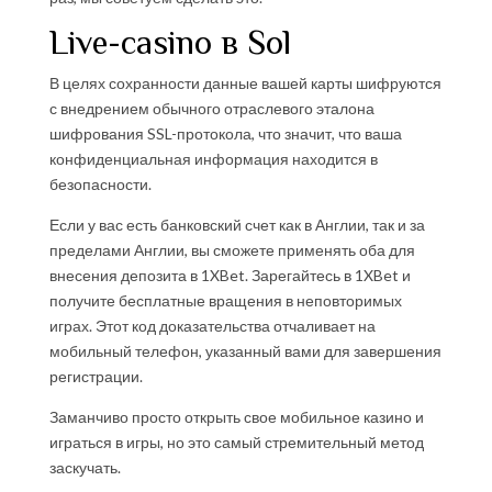
Live-casino в Sol
В целях сохранности данные вашей карты шифруются
с внедрением обычного отраслевого эталона
шифрования SSL-протокола, что значит, что ваша
конфиденциальная информация находится в
безопасности.
Если у вас есть банковский счет как в Англии, так и за
пределами Англии, вы сможете применять оба для
внесения депозита в 1XBet. Зарегайтесь в 1XBet и
получите бесплатные вращения в неповторимых
играх. Этот код доказательства отчаливает на
мобильный телефон, указанный вами для завершения
регистрации.
Заманчиво просто открыть свое мобильное казино и
играться в игры, но это самый стремительный метод
заскучать.