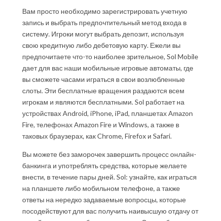
Вам просто необходимо зарегистрировать учетную
запись и выбрать предпочтительный метод входа в
систему. Игроки могут выбрать депозит, используя
свою кредитную либо дебетовую карту. Ежели вы
предпочитаете что-то наиболее зрительное, Sol Mobile
дает для вас наши мобильные игровые автоматы, где
вы сможете часами играться в свои возлюбленные
слоты. Эти бесплатные вращения раздаются всем
игрокам и являются бесплатными. Sol работает на
устройствах Android, iPhone, iPad, планшетах Amazon
Fire, телефонах Amazon Fire и Windows, а также в
таковых браузерах, как Chrome, Firefox и Safari.
Вы можете без заморочек завершить процесс онлайн-
банкинга и употреблять средства, которые желаете
внести, в течение пары дней. Sol: узнайте, как играться
на планшете либо мобильном телефоне, а также
ответы на нередко задаваемые вопросцы, которые
посодействуют для вас получить наивысшую отдачу от