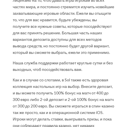
лицензию на то, чтоб давать игры игрокам во всех
частях мира, и постоянно стремится изучить новейшие
захватывающие игровые области. Ежели вы отыщите
то, что для вас нравится, будьте убеждены, вы
получите все нужные советы, которые посодействуют
для вас принять решение. Большая часть наших
вариантов депозита доступны для всех методов
вывода средств, но постоянно будет другой вариант,
который вы сможете выбрать, ежели это применимо.
Наша служба поддержки работает круглые сутки и без
выходных, чтоб посодействовать вам.
Как и в случае со слотами, в Sol также есть здоровая
коллекция настольных игр на выбор. Внесите депозит,
и вы можете получить 100% бонус на матч от 400 до
300 евро либо 2-ой депозит и 2-ой 100% бонус на матч
от 300 до 200 евро. Вы сможете играться в спин-казино
так же просто, как и в операционной системе iOS.
Игроки могут делать ставки, выигрывать призы, и пока
они соблюдают правила казино, нет никаких