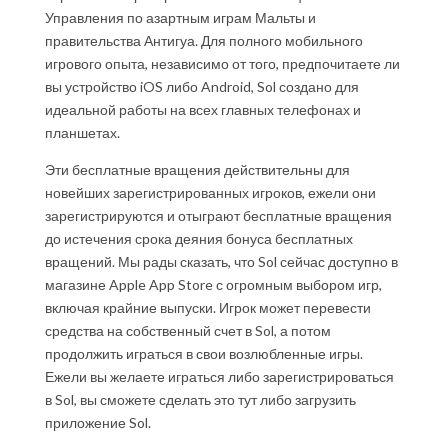
Управления по азартным играм Мальты и
правительства Антигуа. Для полного мобильного
игрового опыта, независимо от того, предпочитаете ли
вы устройство iOS либо Android, Sol создано для
идеальной работы на всех главных телефонах и
планшетах.
Эти бесплатные вращения действительны для
новейших зарегистрированных игроков, ежели они
зарегистрируются и отыграют бесплатные вращения
до истечения срока деяния бонуса бесплатных
вращений. Мы рады сказать, что Sol сейчас доступно в
магазине Apple App Store с огромным выбором игр,
включая крайние выпуски. Игрок может перевести
средства на собственный счет в Sol, а потом
продолжить играться в свои возлюбленные игры.
Ежели вы желаете играться либо зарегистрироваться
в Sol, вы сможете сделать это тут либо загрузить
приложение Sol.