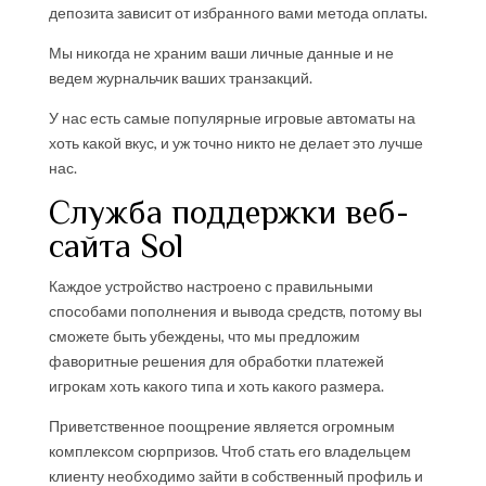
депозита зависит от избранного вами метода оплаты.
Мы никогда не храним ваши личные данные и не
ведем журнальчик ваших транзакций.
У нас есть самые популярные игровые автоматы на
хоть какой вкус, и уж точно никто не делает это лучше
нас.
Служба поддержки веб-
сайта Sol
Каждое устройство настроено с правильными
способами пополнения и вывода средств, потому вы
сможете быть убеждены, что мы предложим
фаворитные решения для обработки платежей
игрокам хоть какого типа и хоть какого размера.
Приветственное поощрение является огромным
комплексом сюрпризов. Чтоб стать его владельцем
клиенту необходимо зайти в собственный профиль и