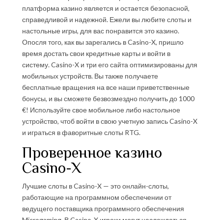
платформа казино является и остается безопасной,
справедливой и надежной. Ежели вы любите слоты и
настольные игры, для вас понравится это казино.
Опосля того, как вы зарегались в Casino-X, пришло
время достать свои кредитные карты и войти в
систему. Casino-X и три его сайта оптимизированы для
мобильных устройств. Вы также получаете
бесплатные вращения на все наши приветственные
бонусы, и вы сможете безвозмездно получить до 1000
€! Используйте свое мобильное либо настольное
устройство, чтоб войти в свою учетную запись Casino-X
и играться в фаворитные слоты RTG.
Проверенное казино
Casino-X
Лучшие слоты в Casino-X — это онлайн-слоты,
работающие на программном обеспечении от
ведущего поставщика программного обеспечения
Microgaming. В Casino-X игроки могут наслаждаться