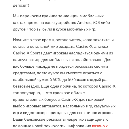
депозит!
Мы переносим крайние тенденции в мобильных
слотах прямо на ваше устройство Android, iOS либо
другое, чтоб вы были в курсе мобильных игр.
Начните в свое время, остановитесь, когда захотите, и
оставьте остальной мир ожидать. Casino-X, а также
Casino-X Sports дает игрокам насладиться одними из
наилучших игр для мобильных и онлайн-казино. Для
вас больше никогда не придется рисковать своими
средствами, поэтому что вы сможете играться с
наибольшей суммой 50%, до 50 баксов каждый раз
безвозмездно. Еще одна причина, по которой Casino-X
так популярно, — это красивое обилие
приветственных бонусов. Casino-X дает широкий
выбор игровых автоматов, настольных игр, казуальных
игр и видео-покер, пригодных для всех типов игроков.
Ваши банковские реквизиты накрепко защищены с
помощью новой технологии шифрования.
казино х