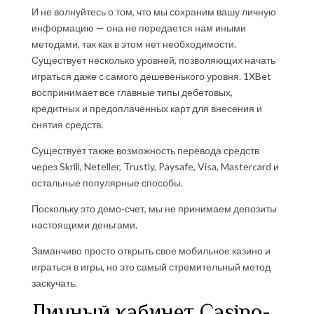
И не волнуйтесь о том, что мы сохраним вашу личную
информацию — она не передается нам иными
методами, так как в этом нет необходимости.
Существует несколько уровней, позволяющих начать
играться даже с самого дешевенького уровня. 1XBet
воспринимает все главные типы дебетовых,
кредитных и предоплаченных карт для внесения и
снятия средств.
Существует также возможность перевода средств
через Skrill, Neteller, Trustly, Paysafe, Visa, Mastercard и
остальные популярные способы.
Поскольку это демо-счет, мы не принимаем депозиты
настоящими деньгами.
Заманчиво просто открыть свое мобильное казино и
играться в игры, но это самый стремительный метод
заскучать.
Личный кабинет Casino-