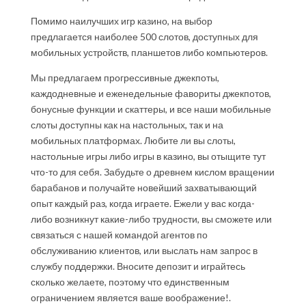
Помимо наилучших игр казино, на выбор
предлагается наиболее 500 слотов, доступных для
мобильных устройств, планшетов либо компьютеров.
Мы предлагаем прогрессивные джекпоты,
каждодневные и еженедельные фавориты джекпотов,
бонусные функции и скаттеры, и все наши мобильные
слоты доступны как на настольных, так и на
мобильных платформах. Любите ли вы слоты,
настольные игры либо игры в казино, вы отыщите тут
что-то для себя. Забудьте о древнем кислом вращении
барабанов и получайте новейший захватывающий
опыт каждый раз, когда играете. Ежели у вас когда-
либо возникнут какие-либо трудности, вы сможете или
связаться с нашей командой агентов по
обслуживанию клиентов, или выслать нам запрос в
службу поддержки. Вносите депозит и играйтесь
сколько желаете, поэтому что единственным
ограничением является ваше воображение!.