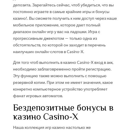
депозита. Зарегайтесь сейчас, чтоб убедиться, что вы
постоянно играете в самые крайние игры и бонусы
казино!. Вы сможете получить к ним доступ через наше
мобильное приложение, которое дает полный
диапазон онлайн-игр у вас на ладошки. Игра с
прогрессивным джекпотом — только одна из
обстоятельств, по которой он заходит в перечень
наилучших онлайн-слотов в Casino-X.
Для того чтоб выполнить в казино Casino-X вход в акк,
необходимо заблаговременно пройти регистрацию.
Эту функцию также можно выполнить с помощью
резервной копии. При этом не имеет значения, какое
конкретно компьютерное устройство употребляет
фанат игровых автоматов.
Бездепозитные бонусы в
казино Casino-X
Наша коллекция игр казино настолько же