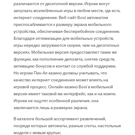
различаются от десктопной версии. Игроки могут
запускать возлюбленные игры в любом месте, где есть
интернет-соединение. Веб-сайт Booi автоматом
приспосабливается к размеру экрана мобильного
устройства, обеспечивая бесперебойное соединение.
Благодаря оптимизации для мобильных устройств,
игры нередко загружаются скорее, чем на десктопных
версиях. Мобильная версия предоставляет такие же
функции, как пополнение депозита, снятие средств,
активацию бонусов и контакт со службой поддержки.
Но игроки Пин Ап казино должны учитывать, что
качество интернет-соединения может влиять на
игровой процесс. Онлайн казино Booi в мобильной
версии имеет таковой же интерфейс, как и на компе.
Игроки не ощутят особенной различия, она
заключается лишь в размерах экрана.
В каталоге большой ассортимент развлечений,
посреди которых автоматы, разные слоты, настольные
модели с живым крупье;