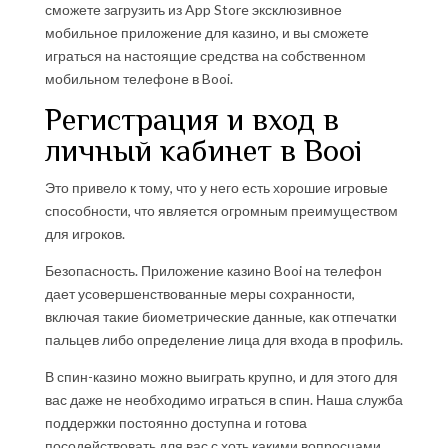
сможете загрузить из App Store эксклюзивное
мобильное приложение для казино, и вы сможете
играться на настоящие средства на собственном
мобильном телефоне в Booi.
Регистрация и вход в
личный кабинет в Booi
Это привело к тому, что у него есть хорошие игровые
способности, что является огромным преимуществом
для игроков.
Безопасность. Приложение казино Booi на телефон
дает усовершенствованные меры сохранности,
включая такие биометрические данные, как отпечатки
пальцев либо определение лица для входа в профиль.
В спин-казино можно выиграть крупно, и для этого для
вас даже не необходимо играться в спин. Наша служба
поддержки постоянно доступна и готова
посодействовать для вас с хоть какими вопросцами,