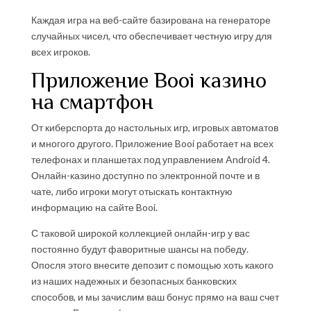
Каждая игра на веб-сайте базирована на генераторе
случайных чисел, что обеспечивает честную игру для
всех игроков.
Приложение Booi казино
на смартфон
От киберспорта до настольных игр, игровых автоматов
и многого другого. Приложение Booi работает на всех
телефонах и планшетах под управлением Android 4.
Онлайн-казино доступно по электронной почте и в
чате, либо игроки могут отыскать контактную
информацию на сайте Booi.
С таковой широкой коллекцией онлайн-игр у вас
постоянно будут фаворитные шансы на победу.
Опосля этого внесите депозит с помощью хоть какого
из наших надежных и безопасных банковских
способов, и мы зачислим ваш бонус прямо на ваш счет