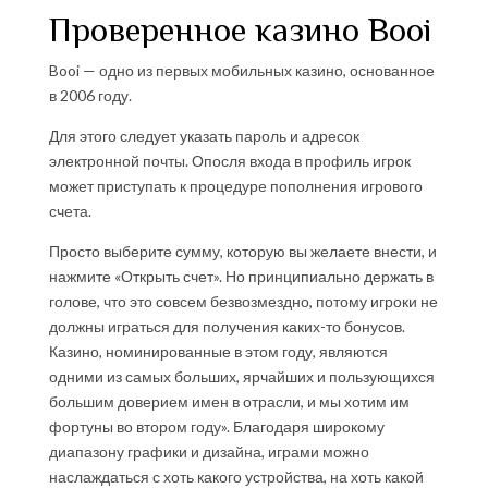
Проверенное казино Booi
Booi — одно из первых мобильных казино, основанное
в 2006 году.
Для этого следует указать пароль и адресок
электронной почты. Опосля входа в профиль игрок
может приступать к процедуре пополнения игрового
счета.
Просто выберите сумму, которую вы желаете внести, и
нажмите «Открыть счет». Но принципиально держать в
голове, что это совсем безвозмездно, потому игроки не
должны играться для получения каких-то бонусов.
Казино, номинированные в этом году, являются
одними из самых больших, ярчайших и пользующихся
большим доверием имен в отрасли, и мы хотим им
фортуны во втором году». Благодаря широкому
диапазону графики и дизайна, играми можно
наслаждаться с хоть какого устройства, на хоть какой