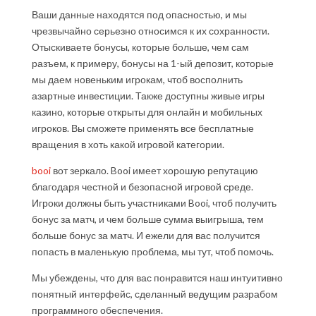
Ваши данные находятся под опасностью, и мы
чрезвычайно серьезно относимся к их сохранности.
Отыскиваете бонусы, которые больше, чем сам
разъем, к примеру, бонусы на 1-ый депозит, которые
мы даем новеньким игрокам, чтоб восполнить
азартные инвестиции. Также доступны живые игры
казино, которые открыты для онлайн и мобильных
игроков. Вы сможете применять все бесплатные
вращения в хоть какой игровой категории.
booi
вот зеркало. Booi имеет хорошую репутацию
благодаря честной и безопасной игровой среде.
Игроки должны быть участниками Booi, чтоб получить
бонус за матч, и чем больше сумма выигрыша, тем
больше бонус за матч. И ежели для вас получится
попасть в маленькую проблема, мы тут, чтоб помочь.
Мы убеждены, что для вас понравится наш интуитивно
понятный интерфейс, сделанный ведущим разрабом
программного обеспечения.