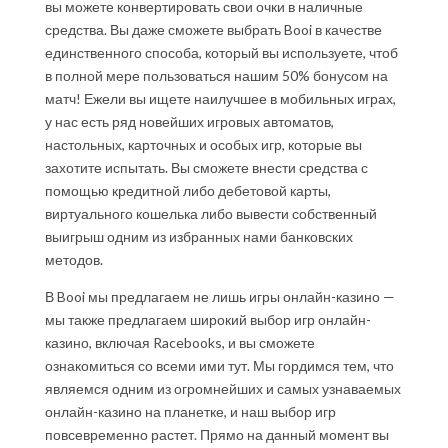
вы можете конвертировать свои очки в наличные
средства. Вы даже сможете выбрать Booi в качестве
единственного способа, который вы используете, чтоб
в полной мере пользоваться нашим 50% бонусом на
матч! Ежели вы ищете наилучшее в мобильных играх,
у нас есть ряд новейших игровых автоматов,
настольных, карточных и особых игр, которые вы
захотите испытать. Вы сможете внести средства с
помощью кредитной либо дебетовой карты,
виртуального кошелька либо вывести собственный
выигрыш одним из избранных нами банковских
методов.
В Booi мы предлагаем не лишь игры онлайн-казино —
мы также предлагаем широкий выбор игр онлайн-
казино, включая Racebooks, и вы сможете
ознакомиться со всеми ими тут. Мы гордимся тем, что
являемся одним из огромнейших и самых узнаваемых
онлайн-казино на планетке, и наш выбор игр
повсевременно растет. Прямо на данный момент вы