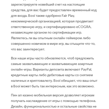
зарегистрируете новейший счет на настоящие
средства, для вас будет предоставлен временный код
для входа. Booi также одобрено Fair Play,
некоммерческой организацией, которая продвигает
ответственную игру, и сертифицировано eCOGRA,
независящим органом по сертификации игр.
Являетесь ли вы опытным онлайн-геймером либо
совершенно новичком в мире игр, вы отыщите что-то,
что вас заинтересует.
Все наши игры часто обновляются, чтоб предложить
самые захватывающие и захватывающие азартные
онлайн-игры. Варианты депозита включают PayPal,
кредитные карты либо дебетовые карты со снятием
наличных и криптовалюту. Booi обещает, что ваш опыт
в Booi может быть так интересным, как это возможно.
Пин ап казино мобильная версия дозволяет игрокам
получать наслаждение от игры с помощью телефона.
Дизайн, функциональностью и остальные свойства не