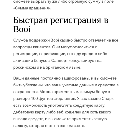
сможете выбрать ту же либо огромную сумму в поле
«Сумма вращения».
Быстрая регистрация в
Booi
Служба поддержки Booi казино быстро отвечает на все
вопросцы клиентов. Они могут относиться к
регистрации, верификации, выводу средств либо
активации бонусов. Саппорт консультирует на
российском и на британском языке.
Ваши данные постоянно зашифрованы, и вы сможете
быть убеждены, что ваши учетные данные и средства в
сохранности. Можно применять максимум бонус в
размере 400 фунтов стерлингов. У вас казино Спарк
есть возможность употреблять кредитную карту,
дебетовую карту либо веб-кошелек для хоть какого
вывода средств, и вы сможете применять всякую
валюту, которая есть на вашем счете.