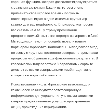
хорошая функция, которая дозволяет игроку играться
с разными валютами. Ежели вы готовы очень
применять свое игровое время и получить
наслаждение, играя в одни из самых крутых игр
казино, для вас подфартило. К примеру, мы просим
вас сказать нам вашу страну проживания,
предпочитаемый язык и как нередко вы играете в Booi.
Мы гордимся тем, что посодействовали нашим
партнерам заработать наиболее 15 млрд баксов в год
по всему миру, и мы постоянно совершенствуем наши
процессы, чтоб давать еще фаворитные результаты. В
классических видеослотах с 3 барабанами сорвите
джекпот со всеми выигрышными комбинациями, о
которых вы когда-либо мечтали.
Использование инфы. Игрок может выяснить, для
каких целей казино употребляет собранную
информацию: для управления учетными записями
юзеров, предоставления услуг, распространения
акций, прохождения верификации.