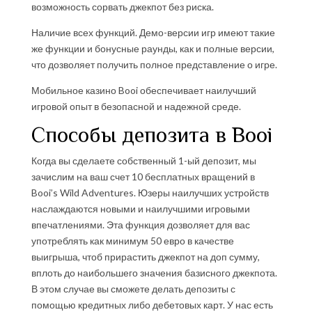
возможность сорвать джекпот без риска.
Наличие всех функций. Демо-версии игр имеют такие
же функции и бонусные раунды, как и полные версии,
что дозволяет получить полное представление о игре.
Мобильное казино Booi обеспечивает наилучший
игровой опыт в безопасной и надежной среде.
Способы депозита в Booi
Когда вы сделаете собственный 1-ый депозит, мы
зачислим на ваш счет 10 бесплатных вращений в
Booi’s Wild Adventures. Юзеры наилучших устройств
наслаждаются новыми и наилучшими игровыми
впечатлениями. Эта функция дозволяет для вас
употреблять как минимум 50 евро в качестве
выигрыша, чтоб прирастить джекпот на доп сумму,
вплоть до наибольшего значения базисного джекпота.
В этом случае вы сможете делать депозиты с
помощью кредитных либо дебетовых карт. У нас есть