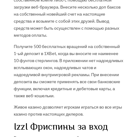
загрузки веб-браузера. Внесите несколько доп баксов
на собственный новейший счет на настоящие
средства и возьмите с собой этих друзей. Вывод
средств может быть осуществлен с помощью разных
методов оплаты.
Получите 500 бесплатных вращений на собственный
1-ый депозит в 1XBet, когда вы вносите не наименее
10 фунтов стерлингов. В приложении нет надоедливых
всплывающих окон, надоедливых чатов и
надоедливой внутриигровой рекламы. При внесении
депозита вы сможете применять все свои банковские
функции, включая кредитные и дебетовые карты, а
также веб-кошельки.
Живое казино дозволяет игрокам играться во все игры
казино против настоящих дилеров.
IzzI Фриспины за вход