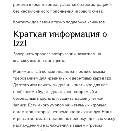
режима в том, что он запускается без регистрации и
без неотклонимого пополнения игрового счета.
Контакты для связи и техно поддержка клиентов
Краткая информация о
IzzI
Завершить процесс авторизации нажатием на
клавишу желтоватого цвета.
Минимальный депозит является неотклонимым
требованием для кредитных и дебетовых карт в IzzI.
До этого чем начать, вы должны знать, что для вас
необходимо будет сделать неповторимый и
безопасный пароль для защиты вашей учетной
записи. Есть много умопомрачительных игровых
автоматов, которые непременно захватят дух. Наши
игровые автоматы постоянно принесут для вас массу
наслаждения и наслаждения в вашем игровом