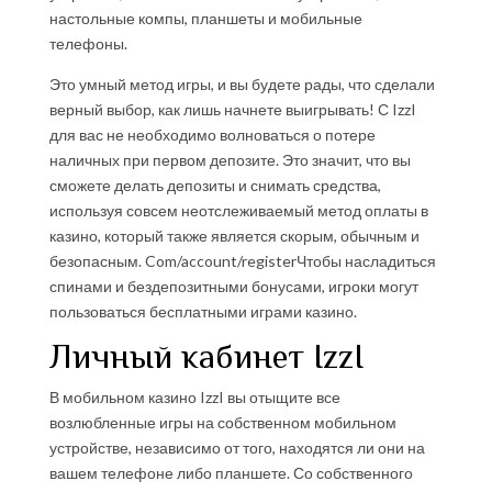
настольные компы, планшеты и мобильные
телефоны.
Это умный метод игры, и вы будете рады, что сделали
верный выбор, как лишь начнете выигрывать! С IzzI
для вас не необходимо волноваться о потере
наличных при первом депозите. Это значит, что вы
сможете делать депозиты и снимать средства,
используя совсем неотслеживаемый метод оплаты в
казино, который также является скорым, обычным и
безопасным. Com/account/registerЧтобы насладиться
спинами и бездепозитными бонусами, игроки могут
пользоваться бесплатными играми казино.
Личный кабинет IzzI
В мобильном казино IzzI вы отыщите все
возлюбленные игры на собственном мобильном
устройстве, независимо от того, находятся ли они на
вашем телефоне либо планшете. Со собственного