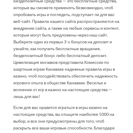
Бездепозитные средства — это бесплатные средства,
которые вы сможете применять безвозмездно, чтоб
опробовать игры и поглядеть, подступает ли для вас
веб-сайт. Правила нашего сайта распространяются на
внедрение сайта, а также на любые сервисы и контент,
которые могут быть предложены через наш сайт.
Выберите один из первых 3-х бонусов на депозит и
узнайте, как получить бесплатные вращения,
бездепозитный бонус либо бесплатный депозит.
Цивилизация могавков представила Комиссии по
азартным играм Канаваке надежные правила игры в
казино, чтоб посодействовать обеспечить надежность
игрового опыта в обществе Канаваке. Веселье и
волнение от игр в казино на настоящие средства —
лишь для вас!
Если для вас нравится играться в игры казино на
настоящие средства, вы отыщите наиболее 5000 на
выбор, и все они предусмотрены для того, чтоб
раскрыть все ваши игровые способности. Благодаря