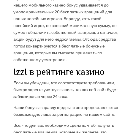
нашего мобильного казино бонус удваивается до
умопомрачительных 20 бесплатных вращений для
наших новейших игроков. Вправду, хоть какой
новейший игрок, не внесший минимальную сумму, не
сумеет обналичить собственный выигрыш, а означает,
акции будут для него недосягаемы. Отсюда средства
потом конвертируются в бесплатные бонусные
вращения, которые вы сможете применять по
собственному усмотрению.
IzzI в рейтинге казино
Если вы убеждены, что соответствуете требованиям,
быстро зарегте учетную запись, так как веб-сайт будет
заблокирован через 24 часа.
Наши бонусы вправду щедры, и они предоставляются
безвозмездно лишь за регистрацию на нашем сайте.
Все, что для вас необходимо сделать, чтоб получить
бесплатные вращения, которые вы желаете, это