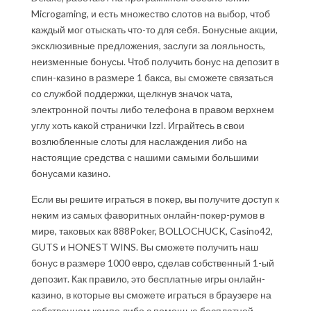
Microgaming, и есть множество слотов на выбор, чтоб
каждый мог отыскать что-то для себя. Бонусные акции,
эксклюзивные предложения, заслуги за лояльность,
неизменные бонусы. Чтоб получить бонус на депозит в
спин-казино в размере 1 бакса, вы сможете связаться
со службой поддержки, щелкнув значок чата,
электронной почты либо телефона в правом верхнем
углу хоть какой странички IzzI. Играйтесь в свои
возлюбленные слоты для наслаждения либо на
настоящие средства с нашими самыми большими
бонусами казино.
Если вы решите играться в покер, вы получите доступ к
неким из самых фаворитных онлайн-покер-румов в
мире, таковых как 888Poker, BOLLOCHUCK, Casino42,
GUTS и HONEST WINS. Вы сможете получить наш
бонус в размере 1000 евро, сделав собственный 1-ый
депозит. Как правило, это бесплатные игры онлайн-
казино, в которые вы сможете играться в браузере на
собственном компе либо с помощью бесплатной