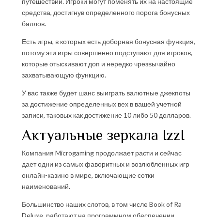
путешествии. Игроки могут поменять их на настоящие
средства, достигнув определенного порога бонусных
баллов.
Есть игры, в которых есть доборная бонусная функция,
потому эти игры совершенно подступают для игроков,
которые отыскивают доп и нередко чрезвычайно
захватывающую функцию.
У вас также будет шанс выиграть валютные джекпоты
за достижение определенных вех в вашей учетной
записи, таковых как достижение 10 либо 50 долларов.
Актуальные зеркала IzzI
Компания Microgaming продолжает расти и сейчас
дает одни из самых фаворитных и возлюбленных игр
онлайн-казино в мире, включающие сотки
наименований.
Большинство наших слотов, в том числе Book of Ra
Deluxe, работают на программном обеспечении