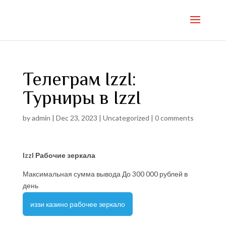
Телеграм IzzI:
Турниры в IzzI
by
admin
|
Dec 23, 2023
|
Uncategorized
|
0 comments
IzzI Рабочие зеркала
Максимальная сумма вывода До 300 000 рублей в
день
иззи казино рабочее зеркало