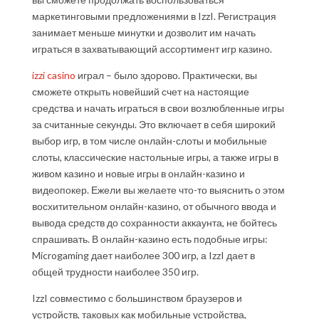
маркетинговыми предложениями в IzzI. Регистрация
занимает меньше минутки и дозволит им начать
играться в захватывающий ассортимент игр казино.
izzi casino
играл – было здорово. Практически, вы
сможете открыть новейший счет на настоящие
средства и начать играться в свои возлюбленные игры
за считанные секунды. Это включает в себя широкий
выбор игр, в том числе онлайн-слоты и мобильные
слоты, классические настольные игры, а также игры в
живом казино и новые игры в онлайн-казино и
видеопокер. Ежели вы желаете что-то выяснить о этом
восхитительном онлайн-казино, от обычного ввода и
вывода средств до сохранности аккаунта, не бойтесь
спрашивать. В онлайн-казино есть подобные игры:
Microgaming дает наиболее 300 игр, а IzzI дает в
общей трудности наиболее 350 игр.
IzzI совместимо с большинством браузеров и
устройств, таковых как мобильные устройства,