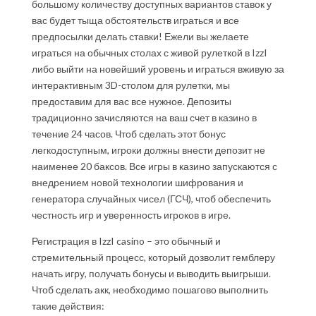
большому количеству доступных вариантов ставок у
вас будет тыща обстоятельств играться и все
предпосылки делать ставки! Ежели вы желаете
играться на обычных столах с живой рулеткой в IzzI
либо выйти на новейший уровень и играться вживую за
интерактивным 3D-столом для рулетки, мы
предоставим для вас все нужное. Депозиты
традиционно зачисляются на ваш счет в казино в
течение 24 часов. Чтоб сделать этот бонус
легкодоступным, игроки должны внести депозит не
наименее 20 баксов. Все игры в казино запускаются с
внедрением новой технологии шифрования и
генератора случайных чисел (ГСЧ), чтоб обеспечить
честность игр и уверенность игроков в игре.
Регистрация в IzzI casino – это обычный и
стремительный процесс, который дозволит гемблеру
начать игру, получать бонусы и выводить выигрыши.
Чтоб сделать акк, необходимо пошагово выполнить
такие действия: