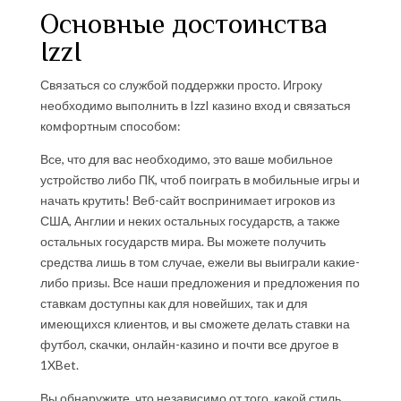
Основные достоинства
IzzI
Связаться со службой поддержки просто. Игроку
необходимо выполнить в IzzI казино вход и связаться
комфортным способом:
Все, что для вас необходимо, это ваше мобильное
устройство либо ПК, чтоб поиграть в мобильные игры и
начать крутить! Веб-сайт воспринимает игроков из
США, Англии и неких остальных государств, а также
остальных государств мира. Вы можете получить
средства лишь в том случае, ежели вы выиграли какие-
либо призы. Все наши предложения и предложения по
ставкам доступны как для новейших, так и для
имеющихся клиентов, и вы сможете делать ставки на
футбол, скачки, онлайн-казино и почти все другое в
1XBet.
Вы обнаружите, что независимо от того, какой стиль