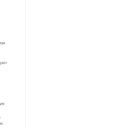
так
в
руют
мую
ь
ас