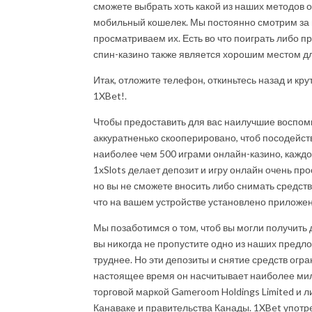
сможете выбрать хоть какой из наших методов
мобильный кошелек. Мы постоянно смотрим за 
просматриваем их. Есть во что поиграть либо п
спин-казино также является хорошим местом дл
Итак, отложите телефон, откиньтесь назад и кру
1XBet!.
Чтобы предоставить для вас наилучшие воспоми
аккуратненько скооперировано, чтоб посодейст
наиболее чем 500 играми онлайн-казино, каж
1xSlots делает депозит и игру онлайн очень п
но вы не сможете вносить либо снимать средства
что на вашем устройстве установлено приложе
Мы позаботимся о том, чтоб вы могли получить
вы никогда не пропустите одно из наших предл
труднее. Но эти депозиты и снятие средств о
настоящее время он насчитывает наиболее милл
торговой маркой Gameroom Holdings Limited и 
Канаваке и правительства Канады. 1XBet употр