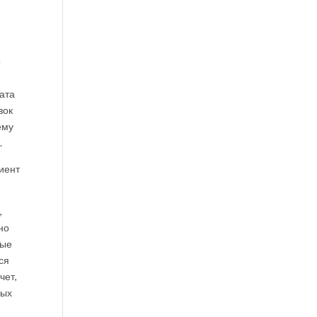
о
рата
вок
ему
.
иент
,
но
ные
ся
чет,
ных