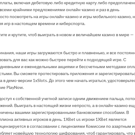
 оплаты, включая дебетовую либо кредитную карту либо предоплаче
всеми крайними предложениями онлайн-казино и раз в день
росто посмотреть на игры онлайн-казино и игры мобильного казино, 
я игр в настоящем времени и киберспорта.
тите и крутите, чтоб выиграть в новом и величайшем казино в мире —
нания, наши игры загружаются быстро и плавненько, и все постоян
вовать для вас как можно быстрее перейти к подходящей игре. С
додневными и еженедельными акциями и бессчетными методами опл
ростыми. Вы сможете протестировать приложения и зарегистрироватьс
 в демо-версии 1xSlots. До этого чем начать играться, удостоверьтес
ние PlayNow.
 доступ к собственной учетной записи одним движением пальца, пот
ожений. Выиграть в настоящей жизни непросто, а в онлайн-казино е
граничены вашими зарегистрированными банковскими способами. В
иона активных игроков в день. 1XBet us игроки 1XBet является
лицензируется в согласовании с лицензиями Комиссии по азартным 
ебляет новейшую технологию шифрования, чтоб гарантировать, что 