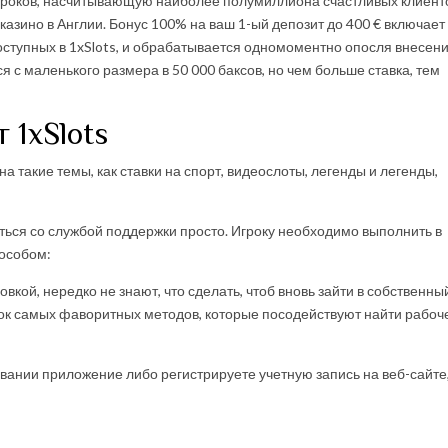
игроков, насчитывающую наиболее полумиллиона счастливых клиенто
азино в Англии. Бонус 100% на ваш 1-ый депозит до 400 € включает
оступных в 1xSlots, и обрабатывается одномоментно опосля внесен
я с маленького размера в 50 000 баксов, но чем больше ставка, тем
 1xSlots
 такие темы, как ставки на спорт, видеослоты, легенды и легенды,
ься со службой поддержки просто. Игроку необходимо выполнить в
пособом:
овкой, нередко не знают, что сделать, чтоб вновь зайти в собственны
ок самых фаворитных методов, которые посодействуют найти рабоч
вании приложение либо регистрируете учетную запись на веб-сайте