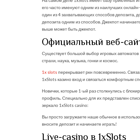
На самом деле 1xSlots имеет базу приклнных 
его часто именуют одним из наилучших онлайн-к
один из 4 захватывающих способов депозита, д
депозита одним из способов. Джекпот начинаетс
выше может быть джекпот.
Официальный веб-сайт
Существует большой выбор игровых автоматов на
страхи, наука, музыка, гонки и космос.
1x slots
перекрывает ркн повсевременно. Связат
1xSlots казино вход и связаться комфортным с
Новички, которые 1-ый раз столкнулись с блокир
профиль. Специально для их представлен спис
зеркало 1xSlots casino:
Вы просто загружаете наше обычное в использо
вносите депозит и начинаете играть!
Live-casino в 1xSlots