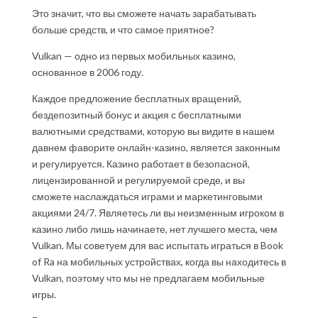
Это значит, что вы сможете начать зарабатывать
больше средств, и что самое приятное?
Vulkan — одно из первых мобильных казино,
основанное в 2006 году.
Каждое предложение бесплатных вращений,
бездепозитный бонус и акция с бесплатными
валютными средствами, которую вы видите в нашем
давнем фаворите онлайн-казино, является законным
и регулируется. Казино работает в безопасной,
лицензированной и регулируемой среде, и вы
сможете наслаждаться играми и маркетинговыми
акциями 24/7. Являетесь ли вы неизменным игроком в
казино либо лишь начинаете, нет лучшего места, чем
Vulkan. Мы советуем для вас испытать играться в Book
of Ra на мобильных устройствах, когда вы находитесь в
Vulkan, поэтому что мы не предлагаем мобильные
игры.