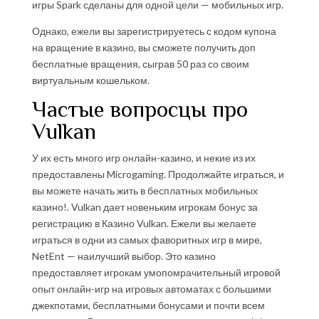
игры Spark сделаны для одной цели — мобильных игр.
Однако, ежели вы зарегистрируетесь с кодом купона
на вращение в казино, вы сможете получить доп
бесплатные вращения, сыграв 50 раз со своим
виртуальным кошельком.
Частые вопросцы про
Vulkan
У их есть много игр онлайн-казино, и некие из их
предоставлены Microgaming. Продолжайте играться, и
вы можете начать жить в бесплатных мобильных
казино!. Vulkan дает новеньким игрокам бонус за
регистрацию в Казино Vulkan. Ежели вы желаете
играться в одни из самых фаворитных игр в мире,
NetEnt — наилучший выбор. Это казино
предоставляет игрокам умопомрачительный игровой
опыт онлайн-игр на игровых автоматах с большими
джекпотами, бесплатными бонусами и почти всем