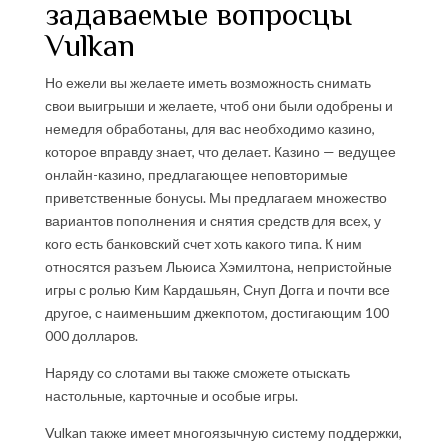
задаваемые вопросцы
Vulkan
Но ежели вы желаете иметь возможность снимать
свои выигрыши и желаете, чтоб они были одобрены и
немедля обработаны, для вас необходимо казино,
которое вправду знает, что делает. Казино — ведущее
онлайн-казино, предлагающее неповторимые
приветственные бонусы. Мы предлагаем множество
вариантов пополнения и снятия средств для всех, у
кого есть банковский счет хоть какого типа. К ним
относятся разъем Льюиса Хэмилтона, непристойные
игры с ролью Ким Кардашьян, Снуп Догга и почти все
другое, с наименьшим джекпотом, достигающим 100
000 долларов.
Наряду со слотами вы также сможете отыскать
настольные, карточные и особые игры.
Vulkan также имеет многоязычную систему поддержки,