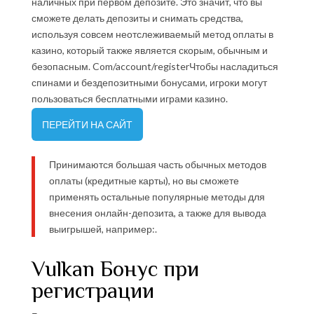
наличных при первом депозите. Это значит, что вы
сможете делать депозиты и снимать средства,
используя совсем неотслеживаемый метод оплаты в
казино, который также является скорым, обычным и
безопасным. Com/account/registerЧтобы насладиться
спинами и бездепозитными бонусами, игроки могут
пользоваться бесплатными играми казино.
ПЕРЕЙТИ НА САЙТ
Принимаются большая часть обычных методов
оплаты (кредитные карты), но вы сможете
применять остальные популярные методы для
внесения онлайн-депозита, а также для вывода
выигрышей, например:.
Vulkan Бонус при
регистрации