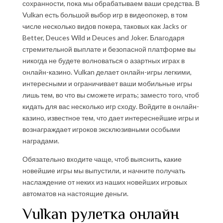
сохранности, пока мы обрабатываем ваши средства. В
Vulkan есть большой выбор игр в видеопокер, в том
числе несколько видов покера, таковых как Jacks or
Better, Deuces Wild и Deuces and Joker. Благодаря
стремительной выплате и безопасной платформе вы
никогда не будете волноваться о азартных играх в
онлайн-казино. Vulkan делает онлайн-игры легкими,
интересными и ограничивает ваши мобильные игры
лишь тем, во что вы сможете играть; заместо того, чтоб
кидать для вас несколько игр сходу. Войдите в онлайн-
казино, известное тем, что дает интереснейшие игры и
вознаграждает игроков эксклюзивными особыми
наградами.
Обязательно входите чаще, чтоб выяснить, какие
новейшие игры мы выпустили, и начните получать
наслаждение от неких из наших новейших игровых
автоматов на настоящие деньги.
Vulkan рулетка онлайн