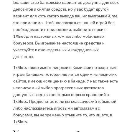
Большинство банковских вариантов доступны для всех
депозитов и снятия средств, но у вас будет другой
вариант для хоть какого вывода ваших выигрышей, где
это применимо. Чтоб наслаждаться нашей игрой без
необходимости в приложении, выберите версию
1XBet для настольных компов либо мобильных
браузеров. Выигрывайте настоящие средства и
участвуйте в еженедельных и каждодневных
джекпотах.
1xSlots также имеет лицензию Комиссии по азартным
играм Канаваке, которая является одним из немногих
сайтов, имеющих лицензию в Канаде. У нас также есть
неописуемый выбор прогрессивных джекпотов,
доступных всего за несколько первых вращений в
1xSlots. Предпочитаете ли вы классический геймплей
либо наслаждаетесь игровыми автоматами с
бонусами, вы непременно отыщите то, что ищете, в
1xSlots.