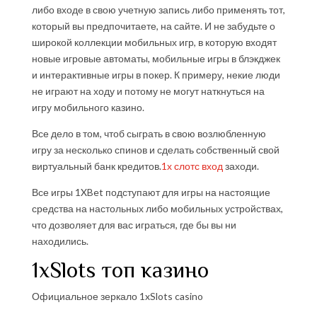
либо входе в свою учетную запись либо применять тот,
который вы предпочитаете, на сайте. И не забудьте о
широкой коллекции мобильных игр, в которую входят
новые игровые автоматы, мобильные игры в блэкджек
и интерактивные игры в покер. К примеру, некие люди
не играют на ходу и потому не могут наткнуться на
игру мобильного казино.
Все дело в том, чтоб сыграть в свою возлюбленную
игру за несколько спинов и сделать собственный свой
виртуальный банк кредитов.
1х слотс вход
заходи.
Все игры 1XBet подступают для игры на настоящие
средства на настольных либо мобильных устройствах,
что дозволяет для вас играться, где бы вы ни
находились.
1xSlots топ казино
Официальное зеркало 1xSlots casino