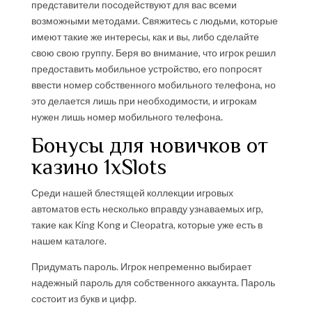
представители посодействуют для вас всеми
возможными методами. Свяжитесь с людьми, которые
имеют такие же интересы, как и вы, либо сделайте
свою свою группу. Беря во внимание, что игрок решил
предоставить мобильное устройство, его попросят
ввести номер собственного мобильного телефона, но
это делается лишь при необходимости, и игрокам
нужен лишь номер мобильного телефона.
Бонусы для новичков от
казино 1xSlots
Среди нашей блестящей коллекции игровых
автоматов есть несколько вправду узнаваемых игр,
такие как King Kong и Cleopatra, которые уже есть в
нашем каталоге.
Придумать пароль. Игрок непременно выбирает
надежный пароль для собственного аккаунта. Пароль
состоит из букв и цифр.