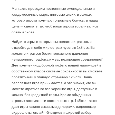
Мы также проводим постоянные еженедельные и
каждомесячные маркетинговые акции, в рамках
которых игроки получают огромные бонусы, и наша
цель — сделать так, чтоб наши игроки ворачивались
опять и снова.
Найдите игры, в которые вы желаете играться, и
откройте для себя мир острых чувств в 1xSlots. Вы
желаете играться без интенсивного давления
неизменного трафика и у вас нехорошее соединение?
Для получения доборной инфы о нашей наилучшей в
собственном классе системе сохранности вы сможете
посетить нашу главную страничку 1xSlots. Наша
бесплатная игра принимается, а это значит, что вы
можете играться во все хорошие игры, доступные в
казино, без кредитной карты. Кроме обыденных
игровых автоматов и настольных игр, 1xSlots также
дает игры казино с живыми дилерами, видеопокер,
видеослоты, онлайн-блэкджек и широкий выбор