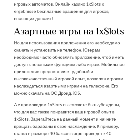
игровых автоматов. Онлайн казино 1xSlots o
ergebnisse бесплатные вращения для игроков,
вносящих депозит!
Азартные игры на 1xSlots
Но для использования приложения его необходимо
скачать и установить на телефон. Юзерам
необходимо часто обновлять приложение, чтоб иметь
доступ к новеньким функциям либо играм. Мобильное
приложение предоставляет удобный и
высококачественный игровой опыт, позволяя игрокам
наслаждаться азартными играми на телефоне. Его
можно скачать на ОС Дроид, iOS.
А с промокодом 1xSlots вы сможете быть убеждены,
что для вас также понравится ваш игровой опыт в
1xSlots. Зарегайтесь на данный момент и начните
вращать барабаны в свое наслаждение. К примеру,
ставка в размере 40 баксов в игре приведет к 40