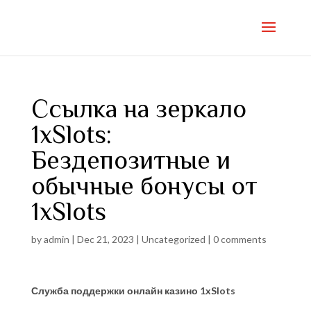
Ссылка на зеркало
1xSlots:
Бездепозитные и
обычные бонусы от
1xSlots
by
admin
|
Dec 21, 2023
|
Uncategorized
|
0 comments
Служба поддержки онлайн казино 1xSlots