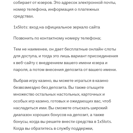
собирает от юзеров. Это адресок электронной почты,
номер телефона, информация о платежных
средствах.
1xSlots: вход на официальное зеркало сайта
Позвонить по контактному номеру телефона;
Тем не наименее, он дает бесплатные онлайн-слоты
для доступа, и тогда это лишь вариант присоединения
к веб-сайту с внедрением вашего имени юзера и
пароля, а потом внесения депозита от вашего имени.
Выбрав игру казино, вы можете играться в казино
безвозмездно без депозита. Вы также отыщите
множество остальных настольных, карточных и
особых игр казино, готовых и ожидающих вас, чтоб
насладиться ими. Вы сможете отыскать широкий
диапазон хороших бонусов на депозит, а также
бонусы, когда вы решите внести средства в 1xSlots.
Когда вы обратитесь в службу поддержки,