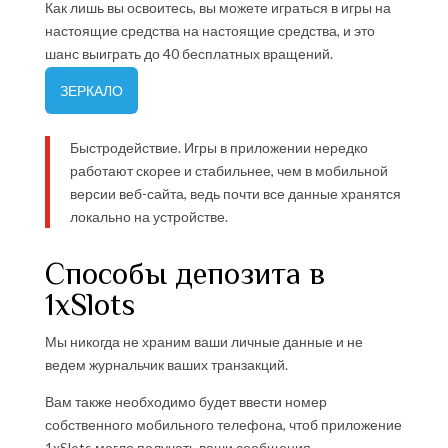
Как лишь вы освоитесь, вы можете играться в игры на
настоящие средства на настоящие средства, и это
шанс выиграть до 40 бесплатных вращений.
ЗЕРКАЛО
Быстродействие. Игры в приложении нередко
работают скорее и стабильнее, чем в мобильной
версии веб-сайта, ведь почти все данные хранятся
локально на устройстве.
Способы депозита в
1xSlots
Мы никогда не храним ваши личные данные и не
ведем журнальчик ваших транзакций.
Вам также необходимо будет ввести номер
собственного мобильного телефона, чтоб приложение
1xSlots могло получать ваши сообщения.